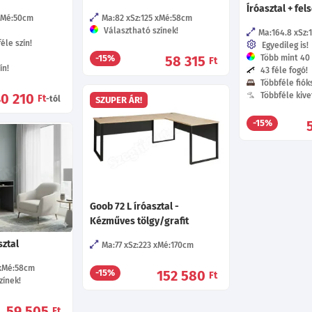
Íróasztal + fel
Mé:50
cm
Ma:82
Sz:125
Mé:58
cm
Választható színek!
Ma:164.8
Sz:
éle szín!
Egyedileg is!
58 315
Több mint 40 f
-15%
Ft
ín!
43 féle fogó!
Többféle fióks
40 210
Többféle kive
Ft
-tól
SZUPER ÁR!
-15%
Goob 72 L íróasztal -
Kézműves tölgy/grafit
sztal
Ma:77
Sz:223
Mé:170
cm
Mé:58
cm
152 580
-15%
Ft
zínek!
59 505
Ft