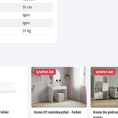
51 cm
Igen
Igen
37 kg
SZUPER ÁR!
SZUPER ÁR!
 Fehér
Kono 01 sminkasztal - Fehér
Kono 04 polcos
Fehér