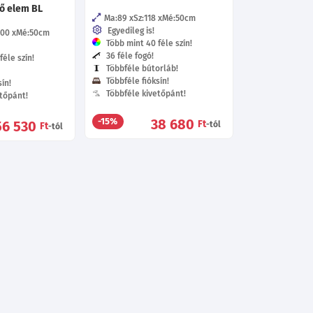
ső elem BL
Ma:89
Sz:118
Mé:50
cm
Egyedileg is!
100
Mé:50
cm
Több mint 40 féle szín!
36 féle fogó!
éle szín!
Többféle bútorláb!
Többféle fióksín!
ín!
Többféle kivetőpánt!
tőpánt!
38 680
-15%
56 530
Ft
-tól
Ft
-tól