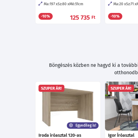
Ma:197
Sz:80
Mé:51
cm
Ma:20
Sz:71
125 735
-10%
-10%
Ft
Böngészés közben ne hagyd ki a további 
otthonodba
SZUPER ÁR!
SZUPER ÁR!
Egyedileg is!
Iroda íróasztal 120-as
Igor Íróasztal