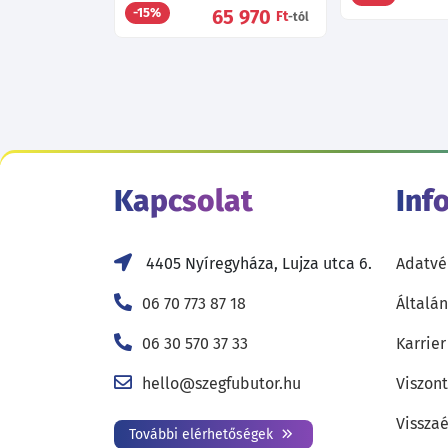
65 970
-15%
Ft
-tól
Kapcsolat
Inf
4405 Nyíregyháza, Lujza utca 6.
Adatvé
06 70 773 87 18
Általán
06 30 570 37 33
Karrier
hello@szegfubutor.hu
Viszon
Visszaé
További elérhetőségek