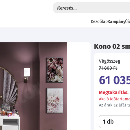
Kampány
Kezdőlap
Új
r
Kono 02 sm
Végösszeg
71 800 Ft
61 035
Megtakarítás: 
Akció időtartama:
Az árak az áfát 
Következő