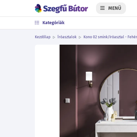
MENÜ
Kategóriák
Kezdőlap
Íróasztalok
Kono 02 smink/íróasztal - Fehé
Előző