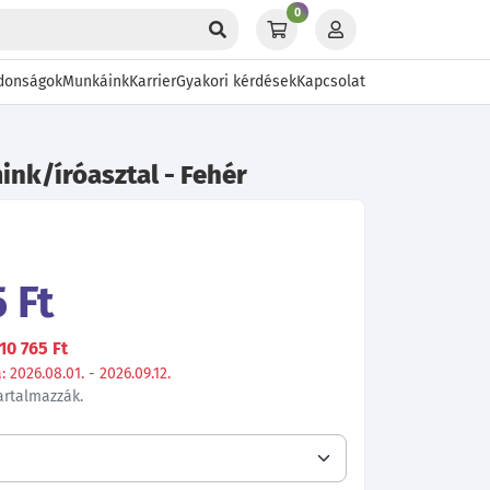
0
donságok
Munkáink
Karrier
Gyakori kérdések
Kapcsolat
ink/íróasztal - Fehér
 Ft
10 765 Ft
 2026.08.01. - 2026.09.12.
tartalmazzák.