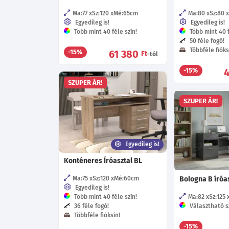
Ma:77
Sz:120
Mé:65
cm
Ma:80
Sz:80
Egyedileg is!
Egyedileg is!
Több mint 40 féle szín!
Több mint 40 f
50 féle fogó!
Többféle fióks
61 380
-15%
Ft
-tól
-15%
SZUPER ÁR!
SZUPER ÁR!
Egyedileg is!
Konténeres Íróasztal BL
Ma:75
Sz:120
Mé:60
cm
Bologna B íróa
Egyedileg is!
Több mint 40 féle szín!
Ma:82
Sz:125
36 féle fogó!
Választható s
Többféle fióksín!
-15%