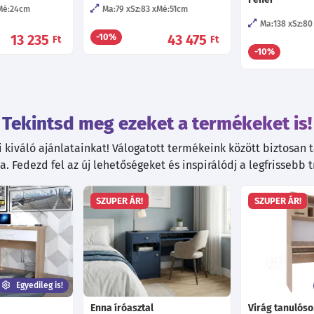
Mé:24
cm
Ma:79
Sz:83
Mé:51
cm
Ma:138
Sz:80
13 235
43 475
-10%
Ft
Ft
-10%
Tekintsd meg ezeket a termékeket is!
kiváló ajánlatainkat! Válogatott termékeink között biztosan ta
. Fedezd fel az új lehetőségeket és inspirálódj a legfrissebb 
SZUPER ÁR!
SZUPER ÁR!
Egyedileg is!
Enna íróasztal
Virág tanulósor