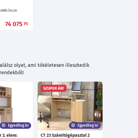
Mé:34
cm
74 075
Ft
lálsz olyat, ami tökéletesen illeszkedik
trendekből!
SZUPER ÁR!
Egyedileg is!
Egyedileg is!
 2. elem:
CT 23 Számítógépasztal 2