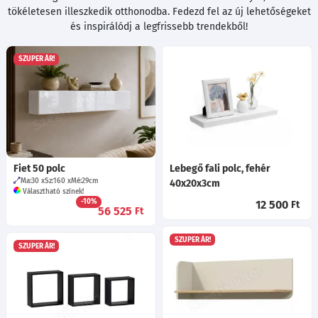
tökéletesen illeszkedik otthonodba. Fedezd fel az új lehetőségeket
és inspirálódj a legfrissebb trendekből!
SZUPER ÁR!
Fiet 50 polc
Lebegő fali polc, fehér
Ma:30
Sz:160
Mé:29
cm
40x20x3cm
Választható színek!
-10%
12 500
Ft
56 525
Ft
SZUPER ÁR!
SZUPER ÁR!