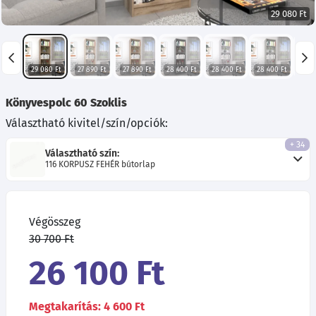
29 080 Ft
29 080 Ft
27 890 Ft
27 890 Ft
28 400 Ft
28 400 Ft
28 400 Ft
26 7
Könyvespolc 60 Szoklis
Választható kivitel/szín/opciók:
+ 34
Választható szín:
116 KORPUSZ FEHÉR bútorlap
Végösszeg
30 700 Ft
26 100 Ft
Megtakarítás: 4 600 Ft