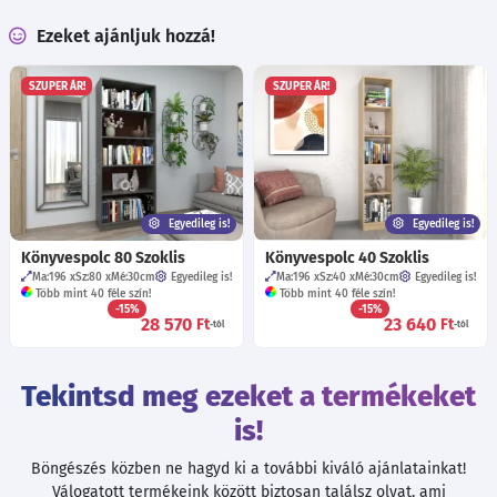
Ezeket ajánljuk hozzá!
SZUPER ÁR!
SZUPER ÁR!
Egyedileg is!
Egyedileg is!
Könyvespolc 80 Szoklis
Könyvespolc 40 Szoklis
Ma:196
Sz:80
Mé:30
cm
Egyedileg is!
Ma:196
Sz:40
Mé:30
cm
Egyedileg is!
Több mint 40 féle szín!
Több mint 40 féle szín!
-15%
-15%
28 570
23 640
Ft
Ft
-tól
-tól
Tekintsd meg ezeket a termékeket
is!
Böngészés közben ne hagyd ki a további kiváló ajánlatainkat!
Válogatott termékeink között biztosan találsz olyat, ami