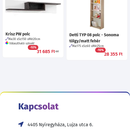
Krisz PW polc
Detti TYP 08 polc - Sonoma
Ma:30
Sz:150
Mé:20
cm
tölgy/matt fehér
Választható színek!
Ma:175
Sz:60
Mé:25
cm
-10%
-10%
31 685
Ft
-tól
28 355
Ft
Kapcsolat
4405 Nyíregyháza, Lujza utca 6.