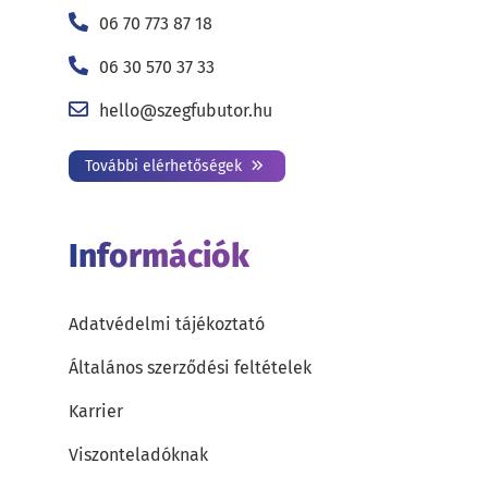
06 70 773 87 18
06 30 570 37 33
hello@szegfubutor.hu
További elérhetőségek
Információk
Adatvédelmi tájékoztató
Általános szerződési feltételek
Karrier
Viszonteladóknak