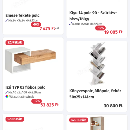
Kiyu 14 polc 90 - Szürkés-
Emese fekete polc
bézs/tölgy
Ma:24
Sz:24
Mé:12
cm
Ma:30
Sz:90
Mé:27
cm
-10%
7 475
Ft
-10%
-tól
19 085
Ft
SZUPER ÁR!
Izzi TYP 03 fiókos polc
Könyvespolc, állópolc, fehér
Ma:40
Sz:100
Mé:30
cm
50x25x141cm
Választható színek!
-10%
53 825
Ft
30 800
Ft
SZUPER ÁR!
SZUPER ÁR!