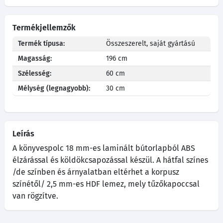
Termékjellemzők
Termék típusa:
Összeszerelt, saját gyártású
Magasság:
196 cm
Szélesség:
60 cm
Mélység (legnagyobb):
30 cm
Leírás
A könyvespolc 18 mm-es laminált bútorlapból ABS
élzárással és köldökcsapozással készül. A hátfal színes
/de színben és árnyalatban eltérhet a korpusz
színétől/ 2,5 mm-es HDF lemez, mely tűzőkapoccsal
van rögzítve.