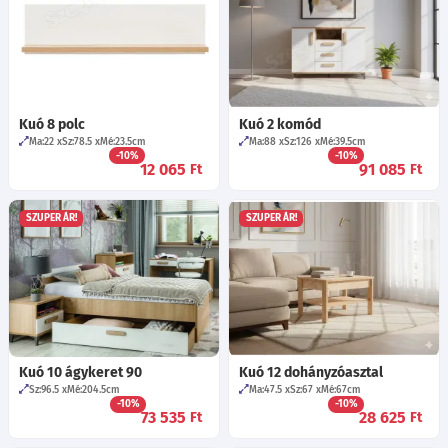
Kuó 8 polc
Kuó 2 komód
Ma:22
Sz:78.5
Mé:23.5
cm
Ma:88
Sz:126
Mé:39.5
cm
-10%
-10%
12 065
91 085
Ft
Ft
SZUPER ÁR!
SZUPER ÁR!
Kuó 10 ágykeret 90
Kuó 12 dohányzóasztal
Sz:96.5
Mé:204.5
cm
Ma:47.5
Sz:67
Mé:67
cm
-10%
-10%
73 535
28 625
Ft
Ft