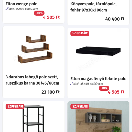
Elton wenge polc
Könyvespolc, tárolópolc,
Ma:4
Sz:40
Mé:24
cm
fehér 97x30x100cm
-10%
4 505
Ft
40 400
Ft
SZUPER ÁR!
3 darabos lebegő polc szett,
Elton magasfényű fekete polc
rusztikus barna 30/45/60cm
Ma:4
Sz:40
Mé:24
cm
-10%
23 100
4 505
Ft
Ft
SZUPER ÁR!
SZUPER ÁR!