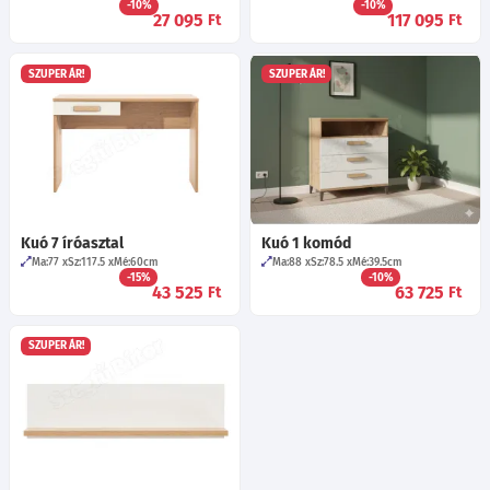
-10%
-10%
27 095
117 095
Ft
Ft
SZUPER ÁR!
SZUPER ÁR!
Kuó 7 íróasztal
Kuó 1 komód
Ma:77
Sz:117.5
Mé:60
cm
Ma:88
Sz:78.5
Mé:39.5
cm
-15%
-10%
43 525
63 725
Ft
Ft
SZUPER ÁR!