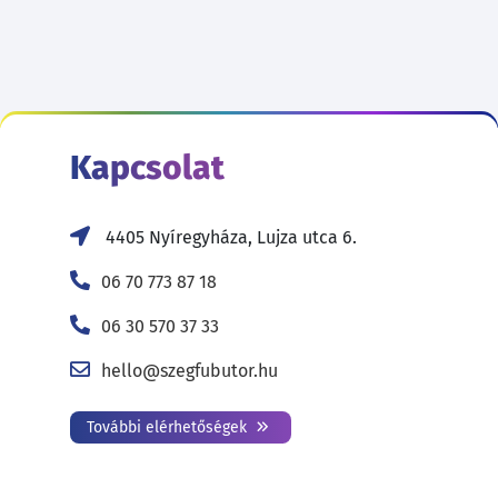
Kapcsolat
4405 Nyíregyháza, Lujza utca 6.
06 70 773 87 18
06 30 570 37 33
hello@szegfubutor.hu
További elérhetőségek