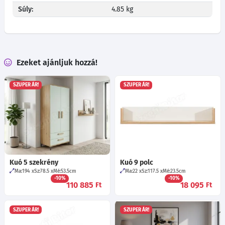
Súly:
4.85 kg
Ezeket ajánljuk hozzá!
SZUPER ÁR!
SZUPER ÁR!
Kuó 5 szekrény
Kuó 9 polc
Ma:194
Sz:78.5
Mé:53.5
cm
Ma:22
Sz:117.5
Mé:23.5
cm
-10%
-10%
110 885
18 095
Ft
Ft
SZUPER ÁR!
SZUPER ÁR!