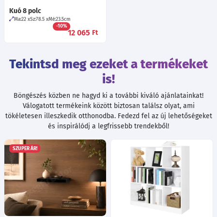
Kuó 8 polc
Ma:22
Sz:78.5
Mé:23.5
cm
-10%
12 065
Ft
Tekintsd meg ezeket a termékeket
is!
Böngészés közben ne hagyd ki a további kiváló ajánlatainkat!
Válogatott termékeink között biztosan találsz olyat, ami
tökéletesen illeszkedik otthonodba. Fedezd fel az új lehetőségeket
és inspirálódj a legfrissebb trendekből!
SZUPER ÁR!