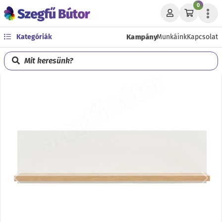
0
Kampány
Kategóriák
Munkáink
Kapcsolat
Mit keresünk?
Előző
Köve