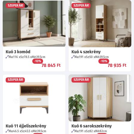
SZUPER ÁR!
SZUPER ÁR!
Kuó 3 komód
Kuó 4 szekrény
Ma:116
Sz:78.5
Mé:39.5
cm
Ma:191
Sz:50
Mé:39.5
cm
-10%
-10%
78 845
78 935
Ft
Ft
SZUPER ÁR!
SZUPER ÁR!
Kuó 11 éjjeliszekrény
Kuó 6 sarokszekrény
Ma:46.5
Sz:45.5
Mé:39.5
cm
Ma:191
Sz:82
Mé:82
cm