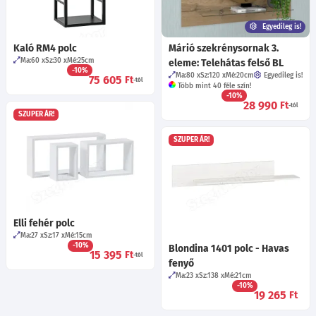
Egyedileg is!
Kaló RM4 polc
Márió szekrénysornak 3.
Ma:60
Sz:30
Mé:25
cm
eleme: Telehátas felső BL
-10%
Ma:80
Sz:120
Mé:20
cm
Egyedileg is!
75 605
Ft
-tól
Több mint 40 féle szín!
-10%
28 990
Ft
-tól
SZUPER ÁR!
SZUPER ÁR!
Elli fehér polc
Ma:27
Sz:17
Mé:15
cm
-10%
Blondina 1401 polc - Havas
15 395
Ft
-tól
fenyő
Ma:23
Sz:138
Mé:21
cm
-10%
19 265
Ft