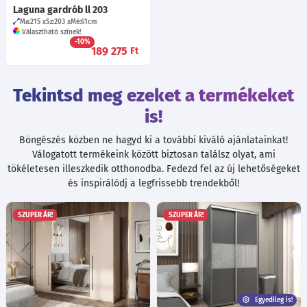
Laguna gardrób ll 203
Ma:215
Sz:203
Mé:61
cm
Választható színek!
-10%
189 275
Ft
Tekintsd meg ezeket a termékeket
is!
Böngészés közben ne hagyd ki a további kiváló ajánlatainkat!
Válogatott termékeink között biztosan találsz olyat, ami
tökéletesen illeszkedik otthonodba. Fedezd fel az új lehetőségeket
és inspirálódj a legfrissebb trendekből!
SZUPER ÁR!
SZUPER ÁR!
Egyedileg is!