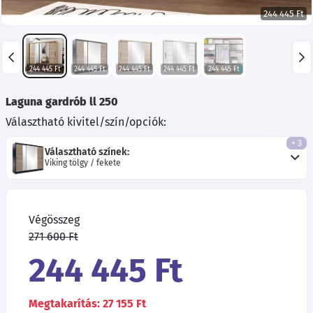
244 445 Ft
244 445 Ft
244 445 Ft
244 445 Ft
244 445 Ft
244 445 Ft
Laguna gardrób ll 250
Választható kivitel/szín/opciók:
+ 3
Választható színek:
Viking tölgy / fekete
Végösszeg
271 600 Ft
244 445 Ft
Megtakarítás: 27 155 Ft