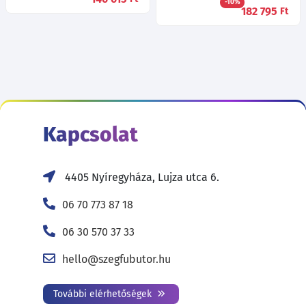
-10%
182 795
Ft
Kapcsolat
4405 Nyíregyháza, Lujza utca 6.
06 70 773 87 18
06 30 570 37 33
hello@szegfubutor.hu
További elérhetőségek