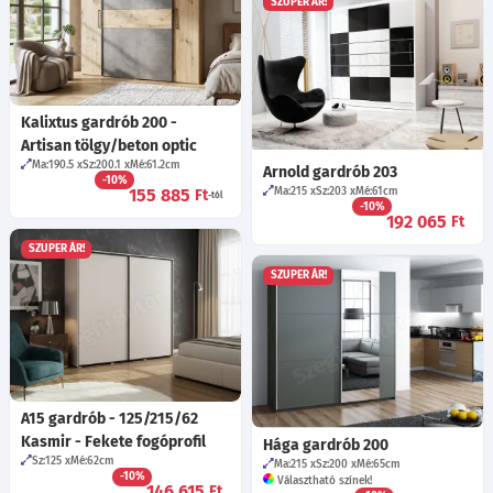
SZUPER ÁR!
Kalixtus gardrób 200 -
Artisan tölgy/beton optic
Ma:190.5
Sz:200.1
Mé:61.2
cm
Arnold gardrób 203
-10%
155 885
Ma:215
Sz:203
Mé:61
cm
Ft
-tól
-10%
192 065
Ft
SZUPER ÁR!
SZUPER ÁR!
A15 gardrób - 125/215/62
Kasmir - Fekete fogóprofil
Hága gardrób 200
Sz:125
Mé:62
cm
Ma:215
Sz:200
Mé:65
cm
-10%
Választható színek!
146 615
Ft