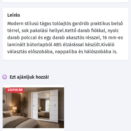
Leírás
Modern stílusú tágas tolóajtós gardrób praktikus belső
térrel, sok pakolási hellyel.Kettő darab fiókkal, nyolc
darab polccal és egy darab akasztós résszel, 16 mm-es
laminált bútorlapból ABS élzárással készült.Kiváló
választás előszobába, nappaliba és hálószobába is.
Ezt ajánljuk hozzá!
SZUPER ÁR!