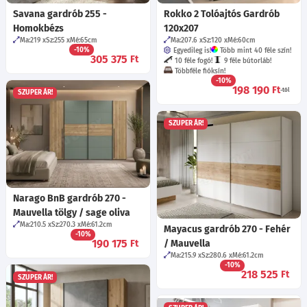
Savana gardrób 255 -
Rokko 2 Tolóajtós Gardrób
Homokbézs
120x207
Ma:219
Sz:255
Mé:65
cm
Ma:207.6
Sz:120
Mé:60
cm
-10%
Egyedileg is!
Több mint 40 féle szín!
305 375
Ft
10 féle fogó!
9 féle bútorláb!
Többféle fióksín!
-10%
198 190
Ft
-tól
SZUPER ÁR!
SZUPER ÁR!
Narago BnB gardrób 270 -
Mauvella tölgy / sage oliva
Ma:210.5
Sz:270.3
Mé:61.2
cm
Mayacus gardrób 270 - Fehér
-10%
190 175
Ft
/ Mauvella
Ma:215.9
Sz:280.6
Mé:61.2
cm
-10%
218 525
Ft
SZUPER ÁR!