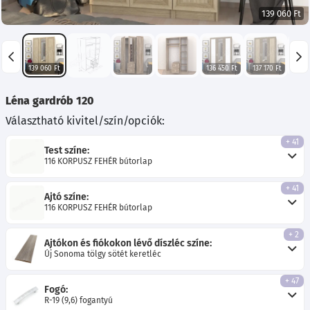
139 060 Ft
139 060 Ft
136 450 Ft
137 170 Ft
136 
Léna gardrób 120
Választható kivitel/szín/opciók:
+ 41
Test színe:
116 KORPUSZ FEHÉR bútorlap
+ 41
Ajtó színe:
116 KORPUSZ FEHÉR bútorlap
+ 2
Ajtókon és fiókokon lévő díszléc színe:
Új Sonoma tölgy sötét keretléc
+ 47
Fogó:
R-19 (9,6) fogantyú