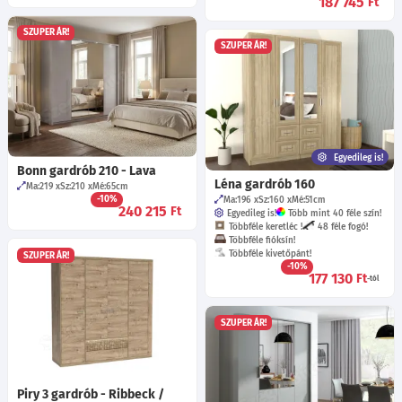
187 745
Ft
SZUPER ÁR!
SZUPER ÁR!
Egyedileg is!
Bonn gardrób 210 - Lava
Léna gardrób 160
Ma:219
Sz:210
Mé:65
cm
-10%
Ma:196
Sz:160
Mé:51
cm
240 215
Ft
Egyedileg is!
Több mint 40 féle szín!
Többféle keretléc !
48 féle fogó!
Többféle fióksín!
Többféle kivetőpánt!
SZUPER ÁR!
-10%
177 130
Ft
-tól
SZUPER ÁR!
Piry 3 gardrób - Ribbeck /