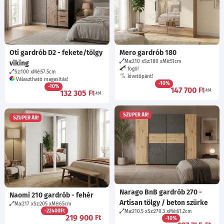
Oti gardrób D2 - fekete/tölgy
Mero gardrób 180
Ma:210
Sz:180
Mé:51
cm
viking
fogó!
Sz:100
Mé:57.5
cm
kivetőpánt!
Választható magasítás!
-10%
-10%
147 700
Ft
-tól
132 305
Ft
-tól
SZUPER ÁR!
SZUPER ÁR!
Narago BnB gardrób 270 -
Naomi 210 gardrób - fehér
Artisan tölgy / beton szürke
Ma:217
Sz:205
Mé:65
cm
-22400Ft
Ma:210.5
Sz:270.3
Mé:61.2
cm
219 900
Ft
-10%