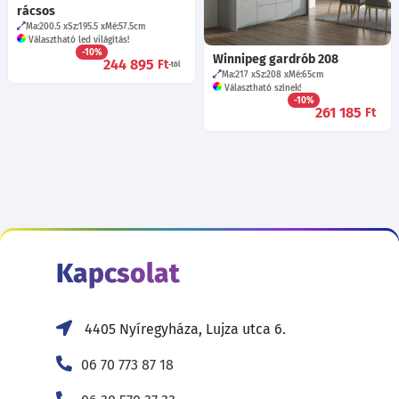
rácsos
Ma:200.5
Sz:195.5
Mé:57.5
cm
Választható led világítás!
-10%
Winnipeg gardrób 208
244 895
Ft
-tól
Ma:217
Sz:208
Mé:65
cm
Választható színek!
-10%
261 185
Ft
Kapcsolat
4405 Nyíregyháza, Lujza utca 6.
06 70 773 87 18