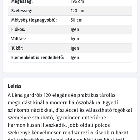
Magasság:
196 cm
Szélesség:
120 cm
Mélység (legnagyobb):
50 cm
Fiókos:
Igen
Vállfás:
Igen
Tükör:
Igen
Elemenként is rendelhető:
Igen
Leírás
A Léna gardrób 120 elegáns és praktikus tárolási
megoldást kínál a modern hálószobákba. Egyedi
színkombinációkkal, díszléccel és választható fogókkal
személyre szabható, így minden enteriőrbe
harmonikusan illeszkedik. Jobb oldali polcos
szekrénye kényelmesen rendszerezi a kisebb ruhákat