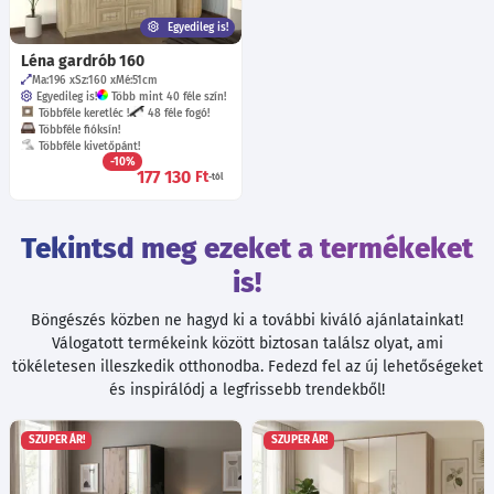
Egyedileg is!
Léna gardrób 160
Ma:196
Sz:160
Mé:51
cm
Egyedileg is!
Több mint 40 féle szín!
Többféle keretléc !
48 féle fogó!
Többféle fióksín!
Többféle kivetőpánt!
-10%
177 130
Ft
-tól
Tekintsd meg ezeket a termékeket
is!
Böngészés közben ne hagyd ki a további kiváló ajánlatainkat!
Válogatott termékeink között biztosan találsz olyat, ami
tökéletesen illeszkedik otthonodba. Fedezd fel az új lehetőségeket
és inspirálódj a legfrissebb trendekből!
SZUPER ÁR!
SZUPER ÁR!