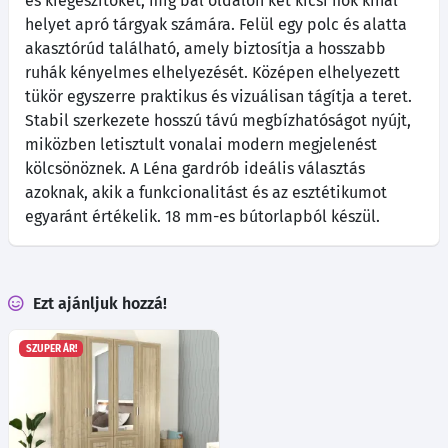
és kiegészítőket, míg bal oldalon két kicsi fiók kínál
helyet apró tárgyak számára. Felül egy polc és alatta
akasztórúd található, amely biztosítja a hosszabb
ruhák kényelmes elhelyezését. Középen elhelyezett
tükör egyszerre praktikus és vizuálisan tágítja a teret.
Stabil szerkezete hosszú távú megbízhatóságot nyújt,
miközben letisztult vonalai modern megjelenést
kölcsönöznek. A Léna gardrób ideális választás
azoknak, akik a funkcionalitást és az esztétikumot
egyaránt értékelik. 18 mm-es bútorlapból készül.
Ezt ajánljuk hozzá!
SZUPER ÁR!