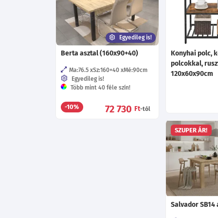
Egyedileg is!
Berta asztal (160x90+40)
Konyhai polc, 
polcokkal, rus
Ma:76.5
Sz:160+40
Mé:90
cm
120x60x90cm
Egyedileg is!
Több mint 40 féle szín!
72 730
-10%
Ft
-tól
SZUPER ÁR!
Salvador SB14 