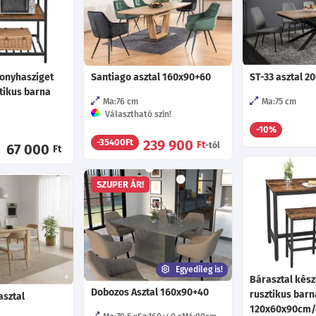
konyhasziget
Santiago asztal 160x90+60
ST-33 asztal 2
ztikus barna
Ma:76
cm
Ma:75
cm
Választható szín!
-10%
239 900
-35400Ft
Ft
-tól
67 000
Ft
SZUPER ÁR!
Egyedileg is!
Bárasztal kész
Dobozos Asztal 160x90+40
rusztikus barn
asztal
120x60x90cm