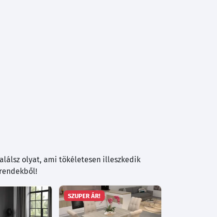
lálsz olyat, ami tökéletesen illeszkedik
trendekből!
SZUPER ÁR!