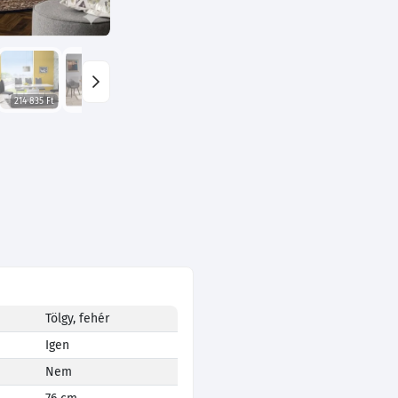
214 835 Ft
Tölgy, fehér
Igen
Nem