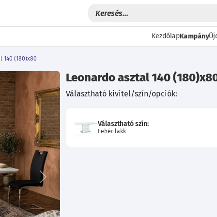
Kampány
Kezdőlap
Új
l 140 (180)x80
Leonardo asztal 140 (180)x8
Választható kivitel/szín/opciók:
Választható szín:
Fehér lakk
Következő