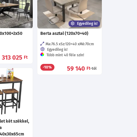
Egyedileg is!
00x100+2x50
Berta asztal (120x70+40)
Ma:76.5
Sz:120+40
Mé:70
cm
Egyedileg is!
Több mint 40 féle szín!
313 025
Ft
59 140
-10%
Ft
-tól
let két székkel,
a
/40x30x65cm