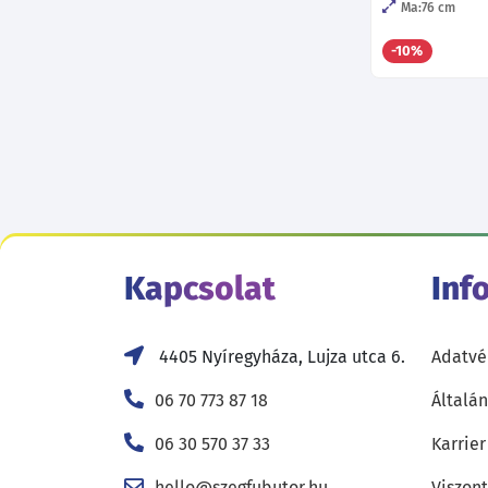
Ma:76
cm
-10%
Kapcsolat
Inf
4405 Nyíregyháza, Lujza utca 6.
Adatvé
06 70 773 87 18
Általán
06 30 570 37 33
Karrier
hello@szegfubutor.hu
Viszon