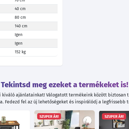
76 cm
40 cm
80 cm
140 cm
Igen
Igen
152 kg
Tekintsd meg ezeket a termékeket is!
kiváló ajánlatainkat! Válogatott termékeink között biztosan ta
. Fedezd fel az új lehetőségeket és inspirálódj a legfrissebb 
SZUPER ÁR!
SZUPER ÁR!