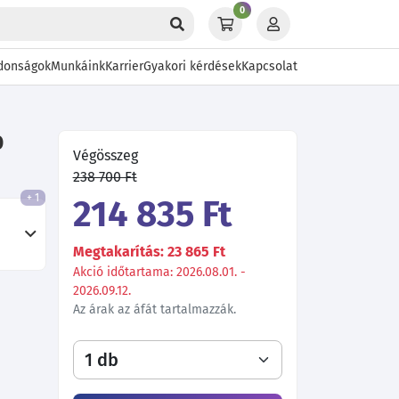
0
donságok
Munkáink
Karrier
Gyakori kérdések
Kapcsolat
0
Végösszeg
238 700 Ft
+ 1
214 835 Ft
Megtakarítás: 23 865 Ft
Akció időtartama: 2026.08.01. -
2026.09.12.
Az árak az áfát tartalmazzák.