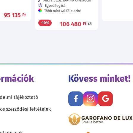
Ma:79.5
Sz:160+40
Mé:90
cm
Egyedileg is!
Több mint 40 féle szín!
95 135
Ft
106 480
-10%
Ft
-tól
ormációk
Kövess minket!
delmi tájékoztató
os szerződési feltételek
teladóknak