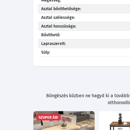
Magasság:
Asztal bővíthetősége:
Asztal szélessége:
Asztal hosszúsága:
Bővíthető:
Lapraszerelt:
Súly:
Böngészés közben ne hagyd ki a további 
otthonodba
SZUPER ÁR!