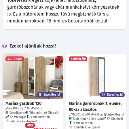
Tökéletes kiegészítője lehet hálószobának,
gardróbszobának vagy akár munkahelyi környezetnek
is. Ez a bútorelem hosszú távú megbízható társ a
mindennapokban. 18 mm-es bútorlapból készül.
Ezeket ajánljuk hozzá!
SZUPER ÁR!
SZUPER ÁR!
Egyedileg is!
Egyedileg is!
Marina gardrób 120
Marina gardróbnak 1. eleme:
Ma:199.6
Sz:120
Mé:50
cm
80-as akasztós
Egyedileg is!
Több mint 40 féle szín!
Ma:202
Sz:80
Mé:50
cm
Egyedileg is!
57 féle fogó!
9 féle bútorláb!
Több mint 40 féle szín!
57 féle fogó!
Többféle kivetőpánt!
9 féle bútorláb!
-10%
Többféle kivetőpánt!