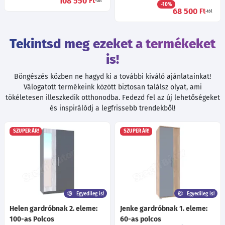
108 550
Ft
-tól
-10%
68 500
Ft
-tól
Tekintsd meg ezeket a termékeket
is!
Böngészés közben ne hagyd ki a további kiváló ajánlatainkat!
Válogatott termékeink között biztosan találsz olyat, ami
tökéletesen illeszkedik otthonodba. Fedezd fel az új lehetőségeket
és inspirálódj a legfrissebb trendekből!
SZUPER ÁR!
SZUPER ÁR!
Egyedileg is!
Egyedileg is!
Helen gardróbnak 2. eleme:
Jenke gardróbnak 1. eleme:
100-as Polcos
60-as polcos