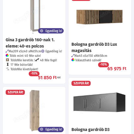
Egyedileg is!
Gina 3 gardrób 160-nak 1.
Bologna gardrób D3 Lux
eleme: 40-es polcos
magasítás
Ma:209
Sz:40
Mé:51
cm
Egyedileg is!
Több mint 40 féle szín!
Ma:45
Sz:150
Mé:58
cm
Többféle keretléc !
48 féle fogó!
Választható színek!
-10%
17 féle bútorláb!
65 975
Ft
Többféle kivetőpánt!
-10%
51 850
Ft
-tól
SZUPER ÁR!
SZUPER ÁR!
Bologna gardrób D3
Egyedileg is!