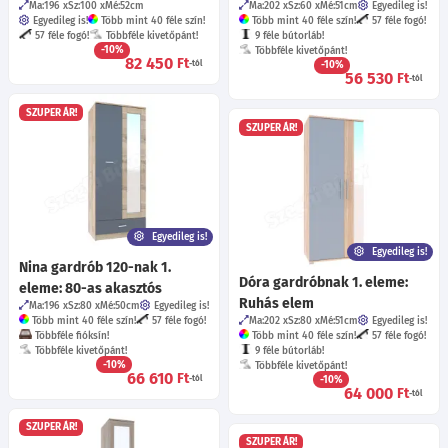
Ma:196
Sz:100
Mé:52
cm
Ma:202
Sz:60
Mé:51
cm
Egyedileg is!
Egyedileg is!
Több mint 40 féle szín!
Több mint 40 féle szín!
57 féle fogó!
57 féle fogó!
Többféle kivetőpánt!
9 féle bútorláb!
-10%
Többféle kivetőpánt!
82 450
Ft
-tól
-10%
56 530
Ft
-tól
SZUPER ÁR!
SZUPER ÁR!
Egyedileg is!
Egyedileg is!
Nina gardrób 120-nak 1.
Dóra gardróbnak 1. eleme:
eleme: 80-as akasztós
Ruhás elem
Ma:196
Sz:80
Mé:50
cm
Egyedileg is!
Több mint 40 féle szín!
57 féle fogó!
Ma:202
Sz:80
Mé:51
cm
Egyedileg is!
Többféle fióksín!
Több mint 40 féle szín!
57 féle fogó!
Többféle kivetőpánt!
9 féle bútorláb!
-10%
Többféle kivetőpánt!
66 610
Ft
-tól
-10%
64 000
Ft
-tól
SZUPER ÁR!
SZUPER ÁR!