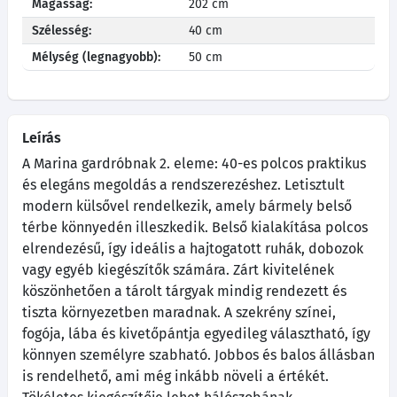
Magasság:
202 cm
Szélesség:
40 cm
Mélység (legnagyobb):
50 cm
Leírás
A Marina gardróbnak 2. eleme: 40-es polcos praktikus
és elegáns megoldás a rendszerezéshez. Letisztult
modern külsővel rendelkezik, amely bármely belső
térbe könnyedén illeszkedik. Belső kialakítása polcos
elrendezésű, így ideális a hajtogatott ruhák, dobozok
vagy egyéb kiegészítők számára. Zárt kivitelének
köszönhetően a tárolt tárgyak mindig rendezett és
tiszta környezetben maradnak. A szekrény színei,
fogója, lába és kivetőpántja egyedileg választható, így
könnyen személyre szabható. Jobbos és balos állásban
is rendelhető, ami még inkább növeli a értékét.