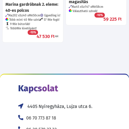
magasítás
Marina gardróbnak 2. eleme:
Ma:45
Sz:147
Mé:58
cm
40-es polcos
Választható színek!
-10%
Ma:202
Sz:40
Mé:50
cm
Egyedileg is!
59 225
Ft
Több mint 40 féle szín!
57 féle fogó!
9 féle bútorláb!
Többféle kivetőpánt!
-10%
47 530
Ft
-tól
Kapcsolat
4405 Nyíregyháza, Lujza utca 6.
06 70 773 87 18