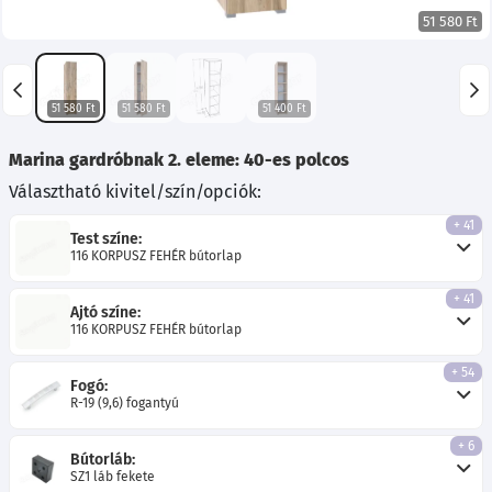
51 580 Ft
51 580 Ft
51 580 Ft
51 400 Ft
Marina gardróbnak 2. eleme: 40-es polcos
Választható kivitel/szín/opciók:
+ 41
Test színe:
116 KORPUSZ FEHÉR bútorlap
+ 41
Ajtó színe:
116 KORPUSZ FEHÉR bútorlap
+ 54
Fogó:
R-19 (9,6) fogantyú
+ 6
Bútorláb:
SZ1 láb fekete