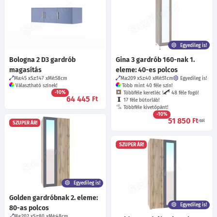
Egyedileg is!
Bologna 2 D3 gardrób
Gina 3 gardrób 160-nak 1.
magasítás
eleme: 40-es polcos
Ma:45
Sz:147
Mé:58
cm
Ma:209
Sz:40
Mé:51
cm
Egyedileg is!
Választható színek!
Több mint 40 féle szín!
-10%
Többféle keretléc !
48 féle fogó!
64 445
Ft
17 féle bútorláb!
Többféle kivetőpánt!
-10%
51 850
Ft
-tól
SZUPER ÁR!
SZUPER ÁR!
Egyedileg is!
Golden gardróbnak 2. eleme:
Egyedileg is!
80-as polcos
Ma:202
Sz:80
Mé:48
cm