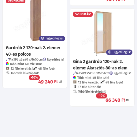
SZUPER ÁR!
SZUPER ÁR!
Egyedileg is!
Gardrób 2 120-nak 2. eleme:
Egyedileg is!
40-es polcos
Ma:196
Sz:40
Mé:50
cm
Egyedileg is!
Gina 2 gardrób 120-nak 2.
Több mint 40 féle szín!
eleme: Akasztós 80-as elem
12 féle keretléc !
48 féle fogó!
Többféle kivetőpánt!
Ma:209
Sz:80
Mé:51
cm
Egyedileg is!
-10%
Több mint 40 féle szín!
49 240
Ft
-tól
12 féle keretléc !
48 féle fogó!
17 féle bútorláb!
Többféle kivetőpánt!
-10%
66 340
Ft
-tól