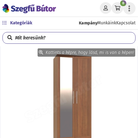
0
Kampány
Kategóriák
Munkáink
Kapcsolat
Mit keresünk?
Kattints a képre, hogy lásd, mi is van a képen!
Előző
Köve