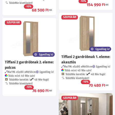
-10%
Többféle kivetőpánt!
154 990
Ft
-tól
-10%
68 500
Ft
-tól
SZUPER ÁR!
SZUPER ÁR!
Egyedileg is!
Egyedileg is!
Tiffani 2 gardróbnak 1. eleme:
Tiffani 2 gardróbnak 2. eleme:
akasztós
Ma:196
Sz:80
Mé:50
cm
Egyedileg is!
polcos
Több mint 40 féle szín!
Ma:196
Sz:80
Mé:50
cm
Egyedileg is!
Többféle keretléc !
48 féle fogó!
Több mint 40 féle szín!
Többféle kivetőpánt!
Többféle keretléc !
48 féle fogó!
-10%
Többféle kivetőpánt!
70 480
Ft
-tól
-10%
76 690
Ft
-tól
SZUPER ÁR!