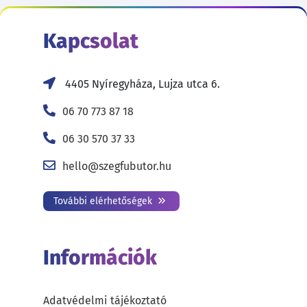
Kapcsolat
4405 Nyíregyháza, Lujza utca 6.
06 70 773 87 18
06 30 570 37 33
hello@szegfubutor.hu
További elérhetőségek
Információk
Adatvédelmi tájékoztató