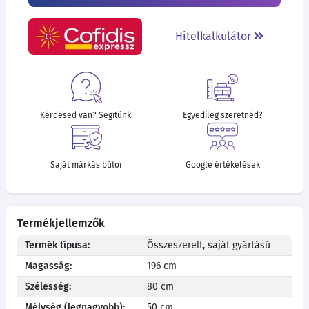
Hitelkalkulátor
Kérdésed van? Segítünk!
Egyedileg szeretnéd?
Saját márkás bútor
Google értékelések
Termékjellemzők
Termék típusa:
Összeszerelt, saját gyártású
Magasság:
196 cm
Szélesség:
80 cm
Mélység (legnagyobb):
50 cm