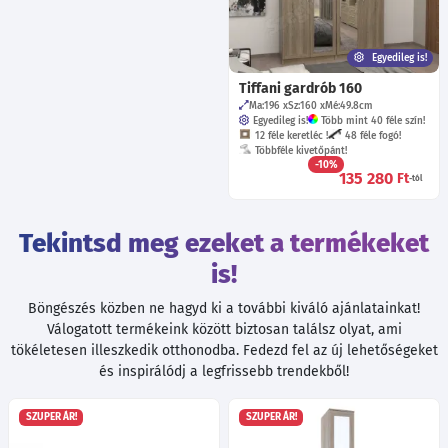
Egyedileg is!
Tiffani gardrób 160
Ma:196
Sz:160
Mé:49.8
cm
Egyedileg is!
Több mint 40 féle szín!
12 féle keretléc !
48 féle fogó!
Többféle kivetőpánt!
-10%
135 280
Ft
-tól
Tekintsd meg ezeket a termékeket
is!
Böngészés közben ne hagyd ki a további kiváló ajánlatainkat!
Válogatott termékeink között biztosan találsz olyat, ami
tökéletesen illeszkedik otthonodba. Fedezd fel az új lehetőségeket
és inspirálódj a legfrissebb trendekből!
SZUPER ÁR!
SZUPER ÁR!