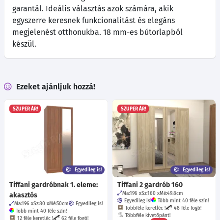
garantál. Ideális választás azok számára, akik
egyszerre keresnek funkcionalitást és elegáns
megjelenést otthonukba. 18 mm-es bútorlapból
készül.
Ezeket ajánljuk hozzá!
SZUPER ÁR!
SZUPER ÁR!
Egyedileg is!
Egyedileg is!
Tiffani gardróbnak 1. eleme:
Tiffani 2 gardrób 160
Ma:196
Sz:160
Mé:49.8
cm
akasztós
Egyedileg is!
Több mint 40 féle szín!
Ma:196
Sz:80
Mé:50
cm
Egyedileg is!
Többféle keretléc !
48 féle fogó!
Több mint 40 féle szín!
Többféle kivetőpánt!
12 féle keretléc !
62 féle fogó!