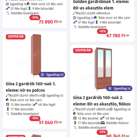
Golden gardróbnak 1. eleme:
Egyedileg is!
Több mint 40 féle szín!
80-as akasztós elem
57 féle fogó!
9 féle bútorláb!
Többféle kivetőpánt!
Ma:202
Sz:80
Mé:48
cm
-10%
Egyedileg is!
Több mint 40 féle szín!
73 990
Ft
-tól
57 féle fogó!
9 féle bútorláb!
Többféle kivetőpánt!
-10%
67 780
Ft
-tól
SZUPER ÁR!
SZUPER ÁR!
Egyedileg is!
Gina 2 gardrób 160-nak 1.
Egyedileg is!
eleme: 40-es polcos
Ma:209
Sz:40
Mé:51
cm
Egyedileg is!
Gina 2 gardrób 160-nak 2.
Több mint 40 féle szín!
eleme: 80-as akasztós, fiókos
12 féle keretléc !
48 féle fogó!
17 féle bútorláb!
Ma:209
Sz:80
Mé:51
cm
Egyedileg is!
Többféle kivetőpánt!
Több mint 40 féle szín!
-10%
12 féle keretléc !
48 féle fogó!
51 040
Ft
-tól
17 féle bútorláb!
Többféle fióksín!
Többféle kivetőpánt!
-10%
98 740
Ft
-tól