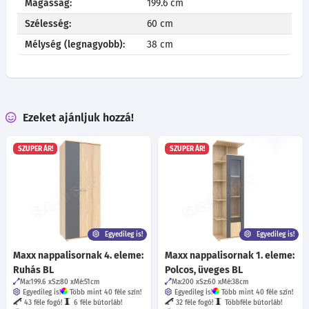
Magasság:
199.6 cm
Szélesség:
60 cm
Mélység (legnagyobb):
38 cm
Ezeket ajánljuk hozzá!
SZUPER ÁR!
SZUPER ÁR!
Egyedileg is!
Egyedileg is!
Maxx nappalisornak 4. eleme:
Maxx nappalisornak 1. eleme:
Ruhás BL
Polcos, üveges BL
Ma:199.6
Sz:80
Mé:51
cm
Ma:200
Sz:60
Mé:38
cm
Egyedileg is!
Több mint 40 féle szín!
Egyedileg is!
Több mint 40 féle szín!
43 féle fogó!
6 féle bútorláb!
32 féle fogó!
Többféle bútorláb!