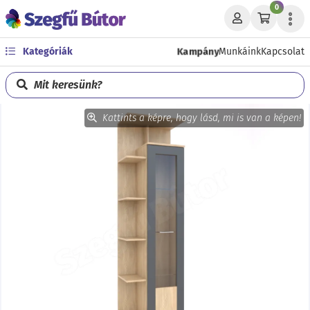
0
Kampány
Kategóriák
Munkáink
Kapcsolat
Mit keresünk?
Kattints a képre, hogy lásd, mi is van a képen!
Előző
Köve