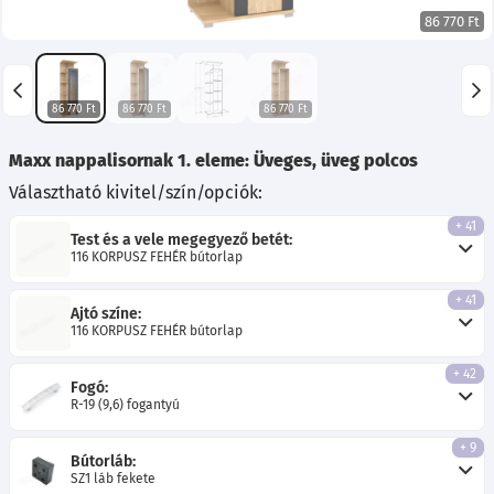
86 770 Ft
86 770 Ft
86 770 Ft
86 770 Ft
Maxx nappalisornak 1. eleme: Üveges, üveg polcos
Választható kivitel/szín/opciók:
+ 41
Test és a vele megegyező betét:
116 KORPUSZ FEHÉR bútorlap
+ 41
Ajtó színe:
116 KORPUSZ FEHÉR bútorlap
+ 42
Fogó:
R-19 (9,6) fogantyú
+ 9
Bútorláb:
SZ1 láb fekete