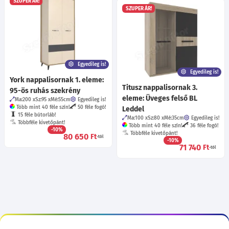
SZUPER ÁR!
SZUPER ÁR!
Egyedileg is!
Egyedileg is!
York nappalisornak 1. eleme:
Titusz nappalisornak 3.
95-ös ruhás szekrény
eleme: Üveges felső BL
Ma:200
Sz:95
Mé:55
cm
Egyedileg is!
Több mint 40 féle szín!
50 féle fogó!
Leddel
15 féle bútorláb!
Ma:100
Sz:80
Mé:35
cm
Egyedileg is!
Többféle kivetőpánt!
Több mint 40 féle szín!
36 féle fogó!
-10%
Többféle kivetőpánt!
80 650
Ft
-tól
-10%
71 740
Ft
-tól