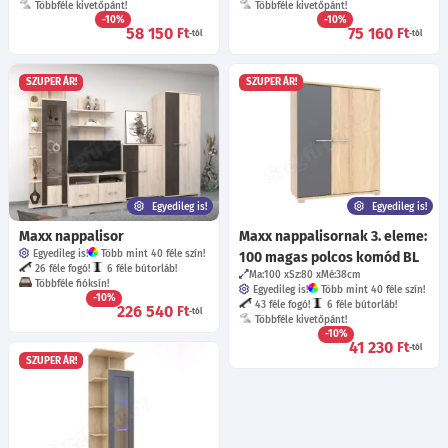
Többféle kivetőpánt!
Többféle kivetőpánt!
-10%
-10%
58 150
75 160
Ft
Ft
-tól
-tól
SZUPER ÁR!
SZUPER ÁR!
Egyedileg is!
Egyedileg is!
Maxx nappalisor
Maxx nappalisornak 3. eleme:
Egyedileg is!
Több mint 40 féle szín!
100 magas polcos komód BL
26 féle fogó!
6 féle bútorláb!
Ma:100
Sz:80
Mé:38
cm
Többféle fióksín!
Egyedileg is!
Több mint 40 féle szín!
-10%
43 féle fogó!
6 féle bútorláb!
226 540
Ft
-tól
Többféle kivetőpánt!
-10%
41 230
Ft
-tól
SZUPER ÁR!