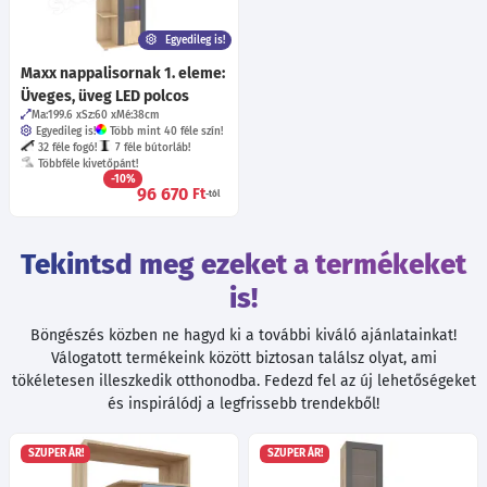
Egyedileg is!
Maxx nappalisornak 1. eleme:
Üveges, üveg LED polcos
Ma:199.6
Sz:60
Mé:38
cm
Egyedileg is!
Több mint 40 féle szín!
32 féle fogó!
7 féle bútorláb!
Többféle kivetőpánt!
-10%
96 670
Ft
-tól
Tekintsd meg ezeket a termékeket
is!
Böngészés közben ne hagyd ki a további kiváló ajánlatainkat!
Válogatott termékeink között biztosan találsz olyat, ami
tökéletesen illeszkedik otthonodba. Fedezd fel az új lehetőségeket
és inspirálódj a legfrissebb trendekből!
SZUPER ÁR!
SZUPER ÁR!