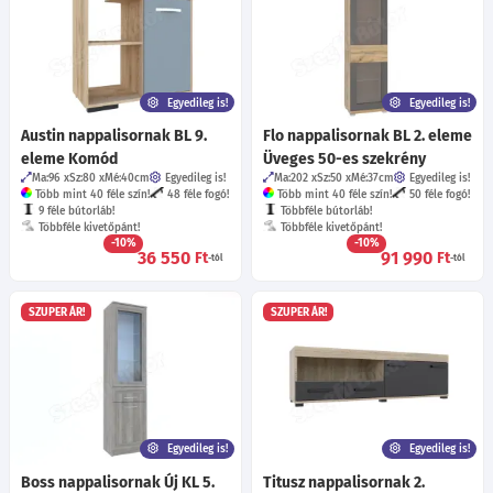
Egyedileg is!
Egyedileg is!
Austin nappalisornak BL 9.
Flo nappalisornak BL 2. eleme
eleme Komód
Üveges 50-es szekrény
Ma:96
Sz:80
Mé:40
cm
Egyedileg is!
Ma:202
Sz:50
Mé:37
cm
Egyedileg is!
Több mint 40 féle szín!
48 féle fogó!
Több mint 40 féle szín!
50 féle fogó!
9 féle bútorláb!
Többféle bútorláb!
Többféle kivetőpánt!
Többféle kivetőpánt!
-10%
-10%
36 550
91 990
Ft
Ft
-tól
-tól
SZUPER ÁR!
SZUPER ÁR!
Egyedileg is!
Egyedileg is!
Boss nappalisornak Új KL 5.
Titusz nappalisornak 2.