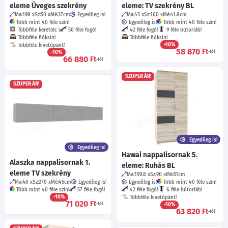
eleme Üveges szekrény
eleme: TV szekrény BL
Ma:198
Sz:50
Mé:37
cm
Egyedileg is!
Ma:45
Sz:160
Mé:41.8
cm
Több mint 40 féle szín!
Egyedileg is!
Több mint 40 féle szín!
Többféle keretléc !
50 féle fogó!
42 féle fogó!
9 féle bútorláb!
Többféle fióksín!
Többféle fióksín!
-10%
Többféle kivetőpánt!
58 870
Ft
-10%
-tól
66 880
Ft
-tól
SZUPER ÁR!
SZUPER ÁR!
Egyedileg is!
Egyedileg is!
Hawai nappalisornak 5.
Alaszka nappalisornak 1.
eleme: Ruhás BL
eleme TV szekrény
Ma:199.8
Sz:90
Mé:51
cm
Ma:40
Sz:270
Mé:45
cm
Egyedileg is!
Egyedileg is!
Több mint 40 féle szín!
Több mint 40 féle szín!
57 féle fogó!
42 féle fogó!
6 féle bútorláb!
-10%
Többféle kivetőpánt!
71 020
Ft
-tól
-10%
63 820
Ft
-tól