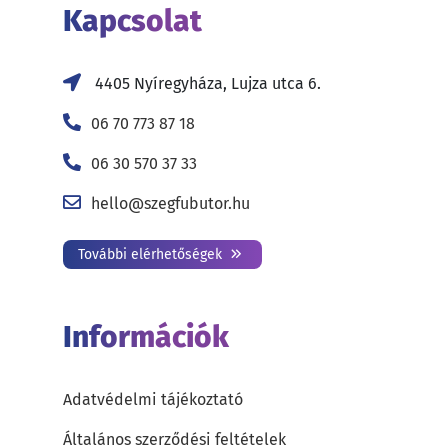
Kapcsolat
4405 Nyíregyháza, Lujza utca 6.
06 70 773 87 18
06 30 570 37 33
hello@szegfubutor.hu
További elérhetőségek
Információk
Adatvédelmi tájékoztató
Általános szerződési feltételek