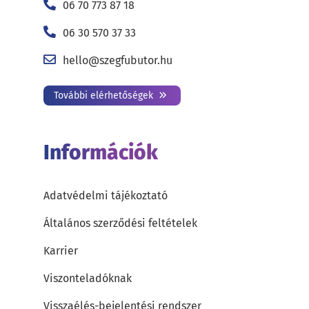
06 70 773 87 18
06 30 570 37 33
hello@szegfubutor.hu
További elérhetőségek
Információk
Adatvédelmi tájékoztató
Általános szerződési feltételek
Karrier
Viszonteladóknak
Visszaélés-bejelentési rendszer