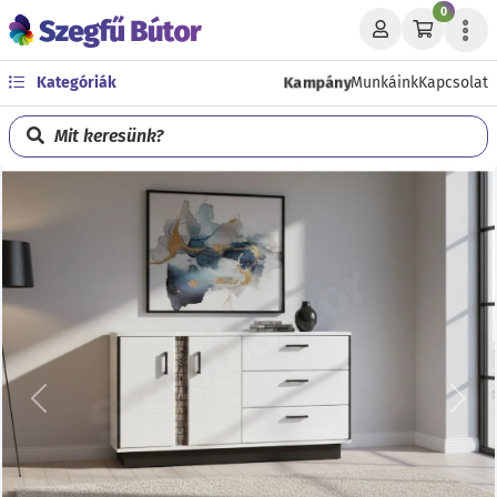
0
Kampány
Kategóriák
Munkáink
Kapcsolat
Mit keresünk?
Előző
Köve