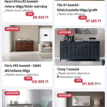
Henri K144/83 komód -
Filo 07 komód -
riviera tölgy/fehér márvány
fehér/castello tölgy/grafit
Ma:83
Sz:144
Mé:37
cm
-10%
Ma:86
Sz:82
Mé:40
cm
88 835
Ft
-10%
87 485
Ft
SZUPER ÁR!
SZUPER ÁR!
Fóris FR5 komód - Sötét
Tiany 1 komód
dió/milano tölgy
Ma:86
Sz:165.3
Mé:40.6
cm
Ma:89.8
Sz:144.4
Mé:41.5
cm
Választható színek!
-10%
-10%
126 905
Ft
151 835
Ft
-tól
SZUPER ÁR!
SZUPER ÁR!