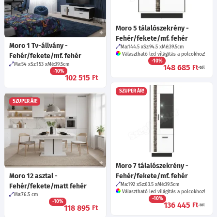
Moro 5 tálalószekrény -
Fehér/fekete/mf. fehér
Moro 1 Tv-állvány -
Ma:144.5
Sz:94.5
Mé:39.5
cm
Választható led világítás a polcokhoz!
Fehér/fekete/mf. fehér
-10%
Ma:54
Sz:153
Mé:39.5
cm
148 685
Ft
-tól
-10%
102 515
Ft
SZUPER ÁR!
SZUPER ÁR!
Moro 7 tálalószekrény -
Moro 12 asztal -
Fehér/fekete/mf. fehér
Ma:192
Sz:63.5
Mé:39.5
cm
Fehér/fekete/matt fehér
Választható led világítás a polcokhoz!
Ma:76.5
cm
-10%
-10%
136 445
Ft
-tól
118 895
Ft