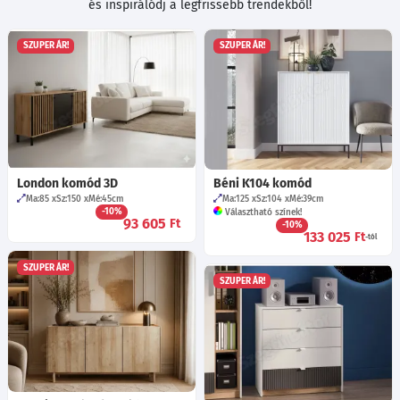
és inspirálódj a legfrissebb trendekből!
SZUPER ÁR!
SZUPER ÁR!
London komód 3D
Béni K104 komód
Ma:85
Sz:150
Mé:45
cm
Ma:125
Sz:104
Mé:39
cm
-10%
Választható színek!
93 605
Ft
-10%
133 025
Ft
-tól
SZUPER ÁR!
SZUPER ÁR!