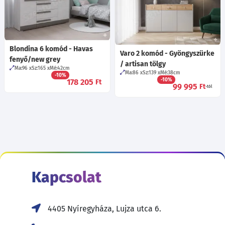
Blondina 6 komód - Havas
Varo 2 komód - Gyöngyszürke
fenyő/new grey
/ artisan tölgy
Ma:96
Sz:165
Mé:42
cm
Ma:86
Sz:139
Mé:38
cm
-10%
-10%
178 205
Ft
99 995
Ft
-tól
Kapcsolat
4405 Nyíregyháza, Lujza utca 6.