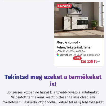
SZUPER ÁR!
Moro 4 komód -
Fehér/fekete/mf. fehér
Ma:84
Sz:153
Mé:39.5
cm
Választható led világítás a polcokhoz!
-10%
130 325
Ft
-tól
Tekintsd meg ezeket a termékeket
is!
Böngészés közben ne hagyd ki a további kiváló ajánlatainkat!
Válogatott termékeink között biztosan találsz olyat, ami
tökéletesen illeszkedik otthonodba. Fedezd fel az új lehetőségeket