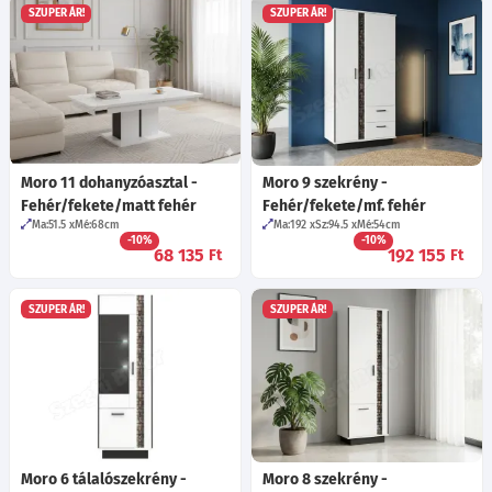
SZUPER ÁR!
SZUPER ÁR!
Moro 11 dohanyzóasztal -
Moro 9 szekrény -
Fehér/fekete/matt fehér
Fehér/fekete/mf. fehér
Ma:51.5
Mé:68
cm
Ma:192
Sz:94.5
Mé:54
cm
-10%
-10%
68 135
192 155
Ft
Ft
SZUPER ÁR!
SZUPER ÁR!
Moro 6 tálalószekrény -
Moro 8 szekrény -