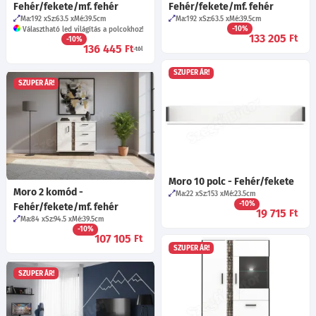
Fehér/fekete/mf. fehér
Fehér/fekete/mf. fehér
Ma:192
Sz:63.5
Mé:39.5
cm
Ma:192
Sz:63.5
Mé:39.5
cm
-10%
Választható led világítás a polcokhoz!
133 205
Ft
-10%
136 445
Ft
-tól
SZUPER ÁR!
SZUPER ÁR!
Moro 10 polc - Fehér/fekete
Moro 2 komód -
Ma:22
Sz:153
Mé:23.5
cm
-10%
Fehér/fekete/mf. fehér
19 715
Ft
Ma:84
Sz:94.5
Mé:39.5
cm
-10%
107 105
Ft
SZUPER ÁR!
SZUPER ÁR!