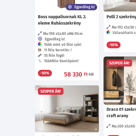
Egyedileg is!
Boss nappalisornak KL 2.
Polli 2 szekrén
eleme Ruhásszekrény
Ma:192
Sz:56
Választható s
Ma:198
Sz:80
Mé:51
cm
Egyedileg is!
Több mint 40 féle szín!
-10%
11 féle keretléc !
55 féle fogó!
Többféle kivetőpánt!
SZUPER ÁR!
58 330
-10%
Ft
-tól
SZUPER ÁR!
Draco 01 szekré
craft arany
Ma:200
Sz:60