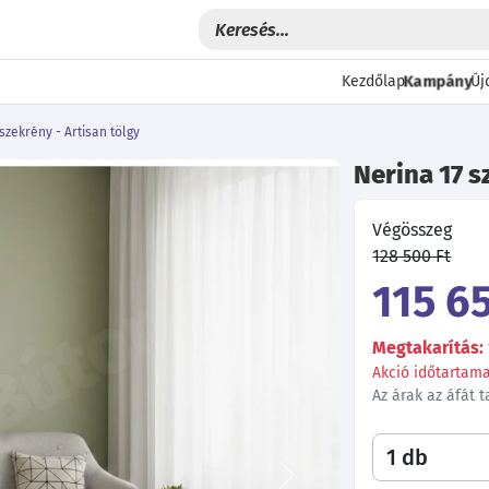
Kampány
Kezdőlap
Új
szekrény - Artisan tölgy
Nerina 17 s
Végösszeg
128 500 Ft
115 65
Megtakarítás: 
Akció időtartama:
Az árak az áfát 
Következő