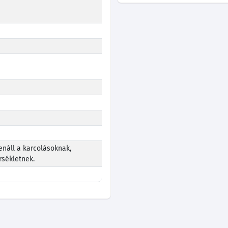
enáll a karcolásoknak,
sékletnek.