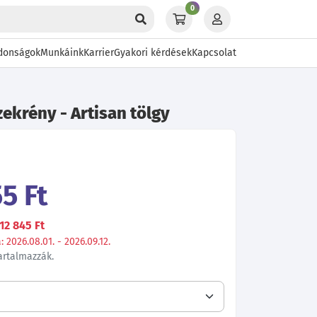
0
donságok
Munkáink
Karrier
Gyakori kérdések
Kapcsolat
zekrény - Artisan tölgy
5 Ft
12 845 Ft
 2026.08.01. - 2026.09.12.
tartalmazzák.