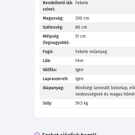
Rendelhető láb
Fekete
színei:
Magasság:
200 cm
Szélesség:
80 cm
Mélység
51 cm
(legnagyobb):
Fogó:
Fekete műanyag
Láb:
Fém
Vállfás:
Igen
Lapraszerelt:
Igen
Alapanyag:
Minőségi laminált bútorlap, ell
nedvességnek és magas hőmér
Súly:
59.5 kg