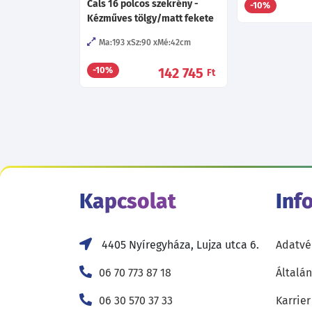
Cals 16 polcos szekrény -
-10%
Kézműves tölgy/matt fekete
Ma:193
Sz:90
Mé:42
cm
142 745
-10%
Ft
Kapcsolat
Inf
4405 Nyíregyháza, Lujza utca 6.
Adatvé
06 70 773 87 18
Általán
06 30 570 37 33
Karrier