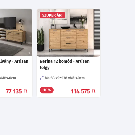
SZUPER ÁR!
llvány - Artisan
Nerina 12 komód - Artisan
tölgy
Mé:40
cm
Ma:83
Sz:138
Mé:40
cm
77 135
114 575
-10%
Ft
Ft