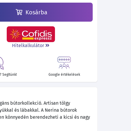
Kosárba
Hitelkalkulátor
 Segítünk!
Google értékelések
áns bútorkollekció. Artisan tölgy
yúkkal és lábakkal. A Nerina bútorok
n könnyedén berendezheti a kicsi és nagy