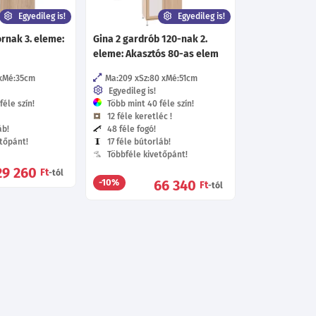
Egyedileg is!
Egyedileg is!
rnak 3. eleme:
Gina 2 gardrób 120-nak 2.
eleme: Akasztós 80-as elem
Mé:35
cm
Ma:209
Sz:80
Mé:51
cm
Egyedileg is!
éle szín!
Több mint 40 féle szín!
12 féle keretléc !
áb!
48 féle fogó!
tőpánt!
17 féle bútorláb!
Többféle kivetőpánt!
29 260
Ft
-tól
66 340
-10%
Ft
-tól