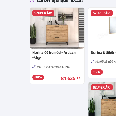
Ezeket ajánljuk hozzá!
SZUPER ÁR!
SZUPER ÁR!
Nerina 09 komód - Artisan
Nerina 8 tükör 
tölgy
Ma:65
Sz:50
Ma:83
Sz:92
Mé:40
cm
-10%
81 635
-10%
Ft
SZUPER ÁR!