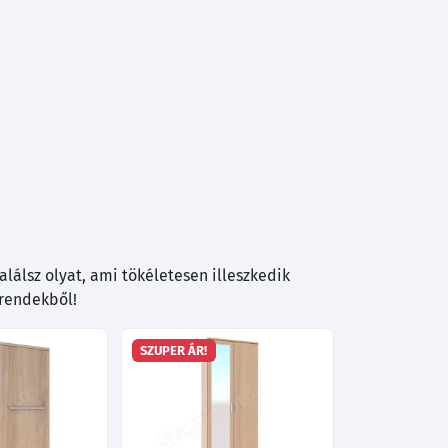
lálsz olyat, ami tökéletesen illeszkedik
trendekből!
SZUPER ÁR!