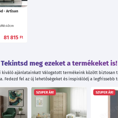
d - Artisan
Mé:40
cm
81 815
Ft
Tekintsd meg ezeket a termékeket is!
kiváló ajánlatainkat! Válogatott termékeink között biztosan ta
. Fedezd fel az új lehetőségeket és inspirálódj a legfrissebb 
SZUPER ÁR!
SZUPER ÁR!