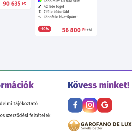
Több mint 40 féle szín!
90 635
Ft
42 féle fogó!
7 féle bútorláb!
Többféle kivetőpánt!
56 800
-10%
Ft
-tól
ormációk
Kövess minket!
delmi tájékoztató
os szerződési feltételek