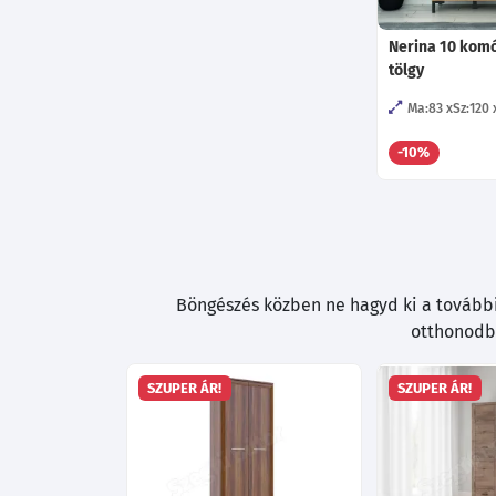
Nerina 10 komó
tölgy
Ma:83
Sz:120
-10%
Böngészés közben ne hagyd ki a további 
otthonodba
SZUPER ÁR!
SZUPER ÁR!