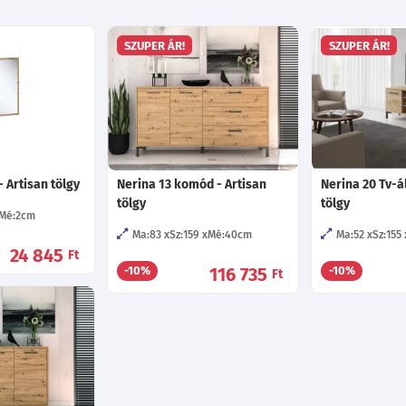
SZUPER ÁR!
SZUPER ÁR!
- Artisan tölgy
Nerina 13 komód - Artisan
Nerina 20 Tv-á
tölgy
tölgy
Mé:2
cm
Ma:83
Sz:159
Mé:40
cm
Ma:52
Sz:155
24 845
Ft
116 735
-10%
-10%
Ft