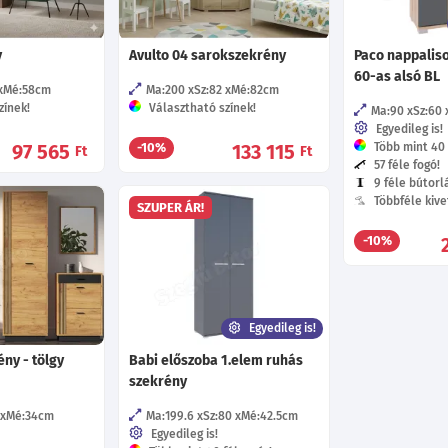
y
Avulto 04 sarokszekrény
Paco nappaliso
60-as alsó BL
Mé:58
cm
Ma:200
Sz:82
Mé:82
cm
zínek!
Választható színek!
Ma:90
Sz:60
Egyedileg is!
97 565
133 115
Több mint 40 f
-10%
Ft
Ft
57 féle fogó!
9 féle bútorl
Többféle kive
SZUPER ÁR!
-10%
Egyedileg is!
ny - tölgy
Babi előszoba 1.elem ruhás
szekrény
Mé:34
cm
Ma:199.6
Sz:80
Mé:42.5
cm
Egyedileg is!