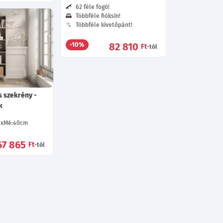
62 féle fogó!
Többféle fióksín!
Többféle kivetőpánt!
82 810
-10%
Ft
-tól
s szekrény -
k
Mé:40
cm
67 865
Ft
-tól