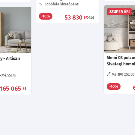
Többféle kivetőpánt!
SZUPER ÁR!
53 830
-10%
Ft
-tól
Memi 03 polco
y - Artisan
Sivatagi homo
Ma:190
Sz:50
Mé:55
cm
-10%
165 065
Ft