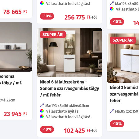
Választható led világítás!
Ma:193
Sz:80
Választható l
78 665
Ft
256 775
-10%
Ft
-tól
1
-10%
SZUPER ÁR!
SZUPER ÁR!
- Sonoma
Nieol 6 tálalószekrény -
tölgy / mf.
Nieol 3 komód
Sonoma szarvasgombás tölgy
szarvasgombás 
/ mf. fehér
Mé:22
cm
fehér
Ma:193
Sz:56
Mé:40.5
cm
Választható nyitás!
Ma:85
Sz:150
23 945
Ft
Választható led világítás!
-10%
102 425
-10%
Ft
-tól