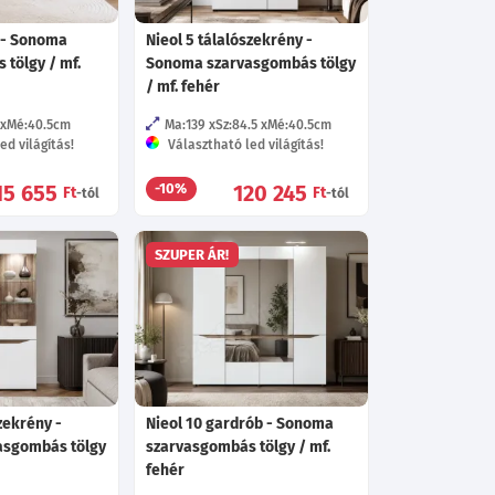
 - Sonoma
Nieol 5 tálalószekrény -
tölgy / mf.
Sonoma szarvasgombás tölgy
/ mf. fehér
Mé:40.5
cm
Ma:139
Sz:84.5
Mé:40.5
cm
ed világítás!
Választható led világítás!
15 655
120 245
-10%
Ft
Ft
-tól
-tól
SZUPER ÁR!
zekrény -
Nieol 10 gardrób - Sonoma
asgombás tölgy
szarvasgombás tölgy / mf.
fehér