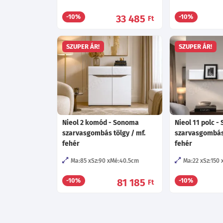
33 485
-10%
-10%
Ft
SZUPER ÁR!
SZUPER ÁR!
Nieol 2 komód - Sonoma
Nieol 11 polc 
szarvasgombás tölgy / mf.
szarvasgombás 
fehér
fehér
Ma:85
Sz:90
Mé:40.5
cm
Ma:22
Sz:150
81 185
-10%
-10%
Ft