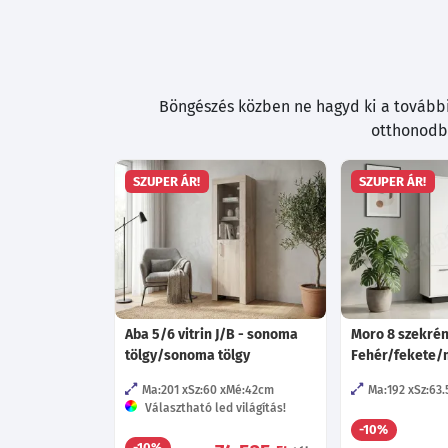
Böngészés közben ne hagyd ki a további 
otthonodba
SZUPER ÁR!
SZUPER ÁR!
Aba 5/6 vitrin J/B - sonoma
Moro 8 szekrén
tölgy/sonoma tölgy
Fehér/fekete/m
Ma:201
Sz:60
Mé:42
cm
Ma:192
Sz:63.
Választható led világítás!
-10%
-10%