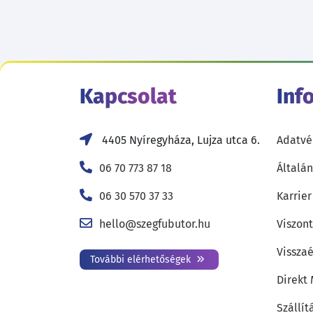
Kapcsolat
Inf
4405 Nyíregyháza, Lujza utca 6.
Adatvé
06 70 773 87 18
Általán
06 30 570 37 33
Karrier
hello@szegfubutor.hu
Viszon
Visszaé
További elérhetőségek
Direkt
Szállít