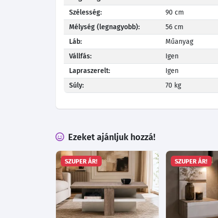
Szélesség:
90 cm
Mélység (legnagyobb):
56 cm
Láb:
Műanyag
Vállfás:
Igen
Lapraszerelt:
Igen
Súly:
70 kg
Ezeket ajánljuk hozzá!
SZUPER ÁR!
SZUPER ÁR!