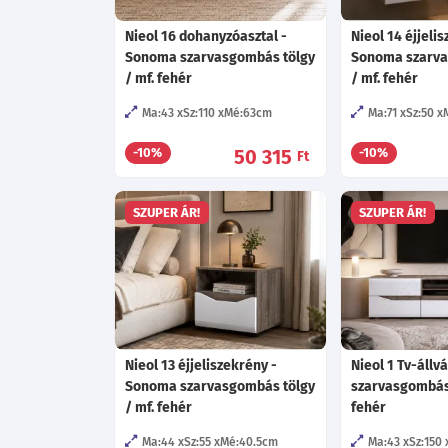
Nieol 16 dohanyzóasztal -
Nieol 14 éjjeli
Sonoma szarvasgombás tölgy
Sonoma szarva
/ mf. fehér
/ mf. fehér
Ma:43
Sz:110
Mé:63
cm
Ma:71
Sz:50
50 315
-10%
-10%
Ft
SZUPER ÁR!
SZUPER ÁR!
Nieol 13 éjjeliszekrény -
Nieol 1 Tv-áll
Sonoma szarvasgombás tölgy
szarvasgombás 
/ mf. fehér
fehér
Ma:44
Sz:55
Mé:40.5
cm
Ma:43
Sz:150