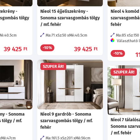
szekrény -
Nieol 15 éjjeliszekrény -
Nieol 4 komód
sgombás tölgy
Sonoma szarvasgombás tölgy
szarvasgombás 
/ mf. fehér
fehér
Mé:40.5
cm
Ma:71
Sz:50
Mé:40.5
cm
Ma:85
Sz:150
Választható l
39 425
39 425
-10%
Ft
Ft
1
-10%
SZUPER ÁR!
SZUPER ÁR!
vány - Sonoma
Nieol 9 gardrób - Sonoma
Nieol 7 tálalós
tölgy / mf.
szarvasgombás tölgy / mf.
Sonoma szarv
fehér
/ mf. fehér
Mé:47
cm
Ma:161.5
Sz:201
Mé:56
cm