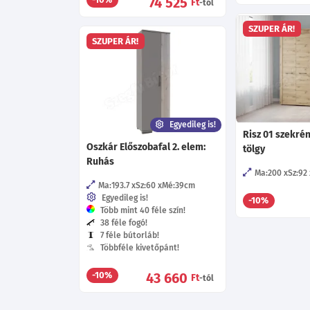
74 525
Ft
-tól
SZUPER ÁR!
SZUPER ÁR!
Egyedileg is!
Risz 01 szekrén
Oszkár Előszobafal 2. elem:
tölgy
Ruhás
Ma:200
Sz:92
Ma:193.7
Sz:60
Mé:39
cm
Egyedileg is!
-10%
Több mint 40 féle szín!
38 féle fogó!
7 féle bútorláb!
Többféle kivetőpánt!
43 660
-10%
Ft
-tól