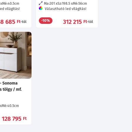
Mé:40.5
cm
Ma:201
Sz:198.5
Mé:56
cm
ed világítás!
Választható led világítás!
48 685
312 215
-10%
Ft
Ft
-tól
-tól
 - Sonoma
tölgy / mf.
Mé:40.5
cm
128 795
Ft