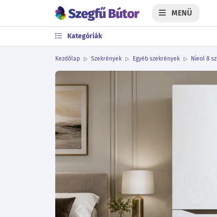
MENÜ
Kategóriák
Kezdőlap
Szekrények
Egyéb szekrények
Nieol 8 s
Előző