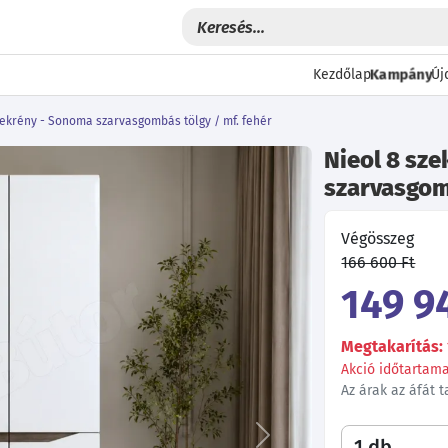
Kampány
Kezdőlap
Új
zekrény - Sonoma szarvasgombás tölgy / mf. fehér
Nieol 8 sz
szarvasgomb
Végösszeg
166 600 Ft
149 9
Megtakarítás: 
Akció időtartama:
Az árak az áfát 
Következő