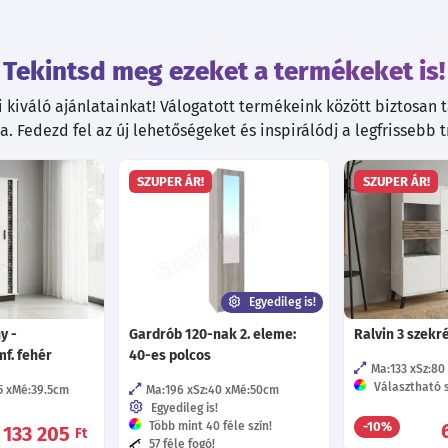
Tekintsd meg ezeket a termékeket is!
kiváló ajánlatainkat! Válogatott termékeink között biztosan ta
. Fedezd fel az új lehetőségeket és inspirálódj a legfrissebb 
SZUPER ÁR!
SZUPER ÁR!
Egyedileg is!
y -
Gardrób 120-nak 2. eleme:
Ralvin 3 szekr
f. fehér
40-es polcos
Ma:133
Sz:80
Választható s
5
Mé:39.5
cm
Ma:196
Sz:40
Mé:50
cm
Egyedileg is!
Több mint 40 féle szín!
-10%
133 205
Ft
57 féle fogó!