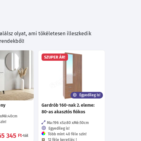
lálsz olyat, ami tökéletesen illeszkedik
trendekből!
SZUPER ÁR!
Egyedileg is!
ény
Gardrób 160-nak 2. eleme:
80-as akasztós fiókos
Mé:40
cm
zín!
Ma:196
Sz:80
Mé:50
cm
Egyedileg is!
65 345
Több mint 40 féle szín!
Ft
-tól
12 féle keretléc !