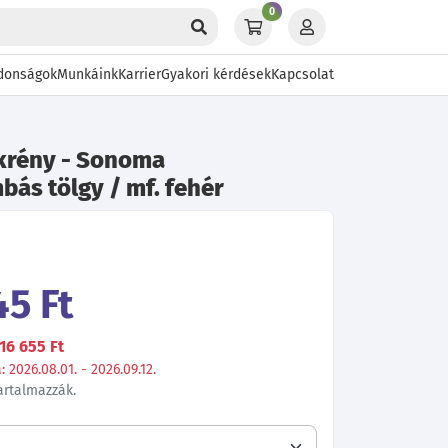
0
donságok
Munkáink
Karrier
Gyakori kérdések
Kapcsolat
ekrény - Sonoma
ás tölgy / mf. fehér
45 Ft
16 655 Ft
 2026.08.01. - 2026.09.12.
tartalmazzák.