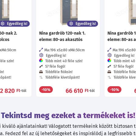
Egyedileg is!
Egyedileg is!
60-nak 2.
Nina gardrób 120-nak 1.
Nina gardrób 1
olcos
eleme: 80-as akasztós
eleme: 80-as 
Mé:50
cm
Ma:196
Sz:80
Mé:50
cm
Ma:196
Sz:80
Egyedileg is!
Egyedileg is!
éle szín!
Több mint 40 féle szín!
Több mint 40 f
57 féle fogó!
57 féle fogó!
ín!
Többféle fióksín!
Többféle fióks
tőpánt!
Többféle kivetőpánt!
Többféle kive
72 820
66 610
-10%
-10%
Ft
Ft
-tól
-tól
Tekintsd meg ezeket a termékeket is!
kiváló ajánlatainkat! Válogatott termékeink között biztosan ta
. Fedezd fel az új lehetőségeket és inspirálódj a legfrissebb 