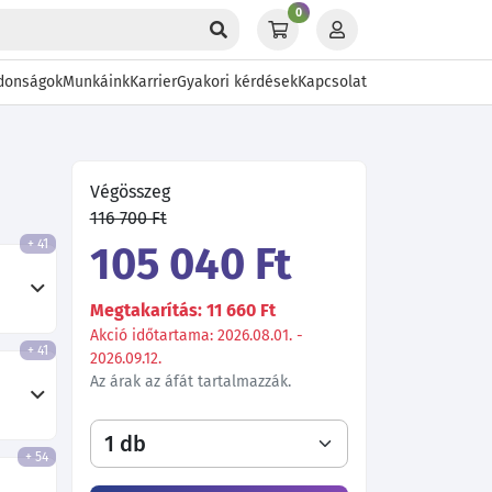
0
donságok
Munkáink
Karrier
Gyakori kérdések
Kapcsolat
Végösszeg
116 700 Ft
+ 41
105 040 Ft
Megtakarítás: 11 660 Ft
Akció időtartama: 2026.08.01. -
+ 41
2026.09.12.
Az árak az áfát tartalmazzák.
+ 54