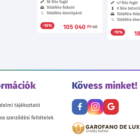
56 féle fogó!
47 féle fogó!
Többféle fióksín!
9 féle bútorl
Többféle kivetőpánt!
Többféle fióks
Többféle kive
105 040
-10%
Ft
-tól
1
-10%
ormációk
Kövess minket!
delmi tájékoztató
os szerződési feltételek