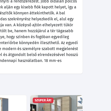
yíti a rendszerezést. Jobb oldalán polcos
k alján egy kisebb fiók kapott helyet, így a
észítők könnyen áttekinthetők. A bal
das szekrényrész helyezkedik el, alul egy
a van. A középső ajtón elhelyezett tükör
tölt be, hanem hozzájárul a tér tágasabb
nye, hogy színben és fogóban egyedileg
enteriőrbe könnyedén illeszthető. Az egyedi
e modern és személyre szabott megjelenést
vel és átgondolt belső elrendezésével hosszú
indennapi használatban. 18 mm-es
SZUPER ÁR!