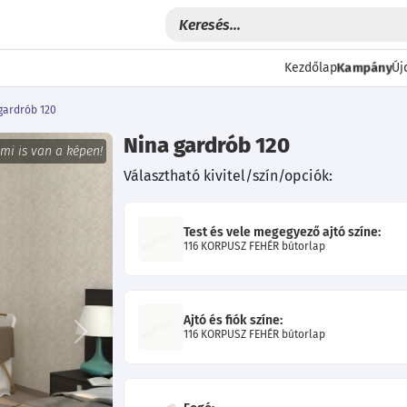
Kampány
Kezdőlap
Új
gardrób 120
Nina gardrób 120
 mi is van a képen!
Választható kivitel/szín/opciók:
Test és vele megegyező ajtó színe:
116 KORPUSZ FEHÉR bútorlap
Ajtó és fiók színe:
116 KORPUSZ FEHÉR bútorlap
Következő