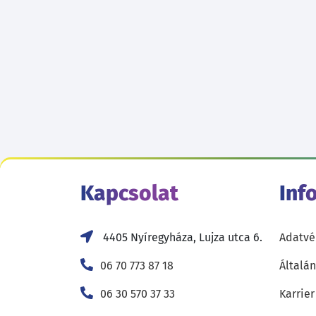
Kapcsolat
Inf
4405 Nyíregyháza, Lujza utca 6.
Adatvé
06 70 773 87 18
Általán
06 30 570 37 33
Karrier