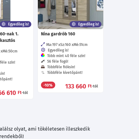
Egyedileg is!
Egyedileg is!
60-nak 1.
Nina gardrób 160
akasztós
Ma:197
Sz:160
Mé:51
cm
Egyedileg is!
Mé:50
cm
Több mint 40 féle szín!
56 féle fogó!
éle szín!
Többféle fióksín!
Többféle kivetőpánt!
ín!
tőpánt!
133 660
-10%
Ft
-tól
66 610
Ft
-tól
lálsz olyat, ami tökéletesen illeszkedik
trendekből!