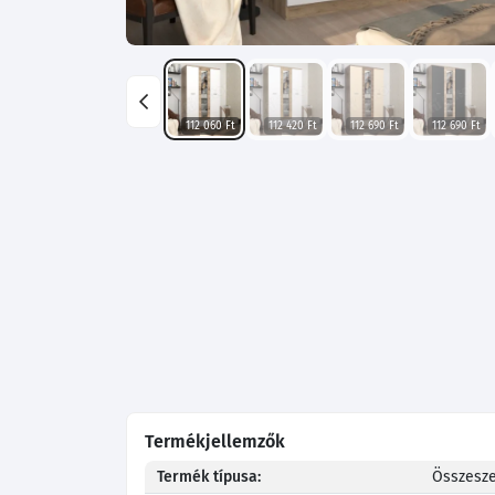
112 060 Ft
112 420 Ft
112 690 Ft
112 690 Ft
Termékjellemzők
Termék típusa:
Összesze