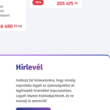
205 475
-10%
Ft
áb!
ín!
tőpánt!
86 490
Ft
-tól
Hírlevél
Iratkozz fel hírlevelünkre, hogy mindig
naprakész legyél az újdonságokkal és
legfrissebb híreinkkel kapcsolatban.
Legyél részese közösségünknek, és ne
maradj le semmiről!