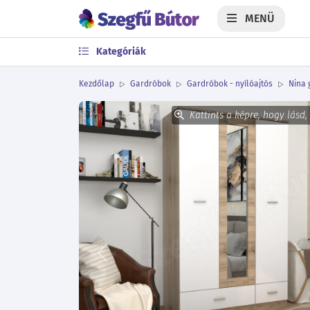
MENÜ
Kategóriák
Kezdőlap
Gardróbok
Gardróbok - nyílóajtós
Nina 
Kattints a képre, hogy lásd,
Előző