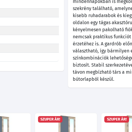
mindennapokban is megkönn
szekrény található, amelyne
kisebb ruhadarabok és kieg
oldalon egy tágas akasztóru
kényelmesen pakolható fiókj
nemcsak praktikus funkciót 
érzetéhez is. A gardrób elő
választható, így bármilyen 
színkombinációk lehetőség
biztosít. Stabil szerkezeté
távon megbízható társ a m
bútorlapból készül.
SZUPER ÁR!
SZUPER ÁR!