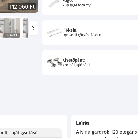
Fogó:
R-19 (9,6) fogantyú
112 060 Ft
Fióksín:
Egyszerű görgős fióksín
112 690 Ft
114 130 Ft
108 910 Ft
Kivetőpánt:
Normál ajtópánt
Leírás
A Nina gardrób 120 elegáns 
relt, saját gyártású