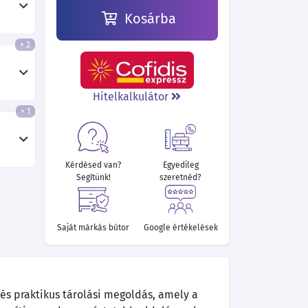
Kosárba
+ 2
110 890 Ft
107 740 Ft
107 380 Ft
108 460 Ft
126 100 Ft
Hitelkalkulátor
+ 1
Kérdésed van?
Egyedileg
Segítünk!
szeretnéd?
Saját márkás bútor
Google értékelések
és praktikus tárolási megoldás, amely a