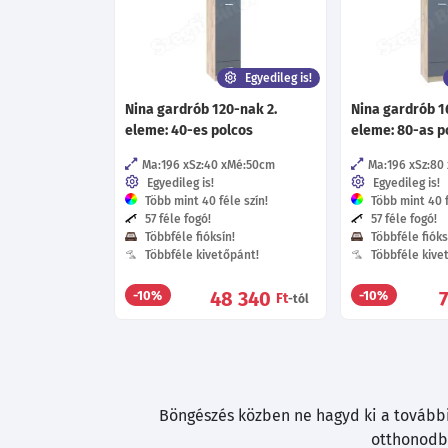
Egyedileg is!
Nina gardrób 120-nak 2.
Nina gardrób 1
eleme: 40-es polcos
eleme: 80-as p
Ma:196
Sz:40
Mé:50
cm
Ma:196
Sz:80
Egyedileg is!
Egyedileg is!
Több mint 40 féle szín!
Több mint 40 f
57 féle fogó!
57 féle fogó!
Többféle fióksín!
Többféle fióks
Többféle kivetőpánt!
Többféle kive
48 340
-10%
-10%
Ft
-tól
Böngészés közben ne hagyd ki a további 
otthonodba