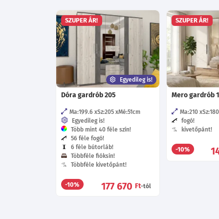
SZUPER ÁR!
SZUPER ÁR!
Egyedileg is!
Dóra gardrób 205
Mero gardrób 
Ma:199.6
Sz:205
Mé:51
cm
Ma:210
Sz:180
Egyedileg is!
fogó!
Több mint 40 féle szín!
kivetőpánt!
56 féle fogó!
6 féle bútorláb!
1
-10%
Többféle fióksín!
Többféle kivetőpánt!
177 670
-10%
Ft
-tól