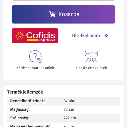
Kosárba
Hitelkalkulátor
Kérdésed van? Segítünk!
Google értékelések
Termékjellemzők
Rendelhető színek:
Szürke
Magasság:
82 cm
Szélesség:
242 cm
Mélység (legnagyobb):
95 cm