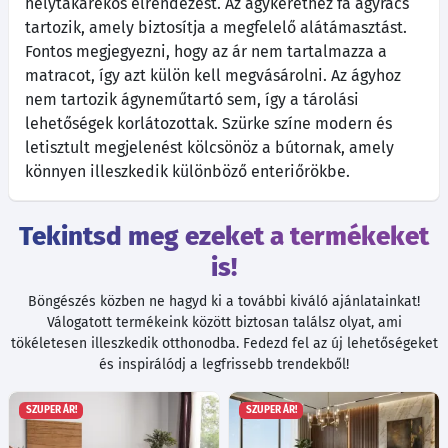
helytakarékos elrendezést. Az ágykerethez fa ágyrács
tartozik, amely biztosítja a megfelelő alátámasztást.
Fontos megjegyezni, hogy az ár nem tartalmazza a
matracot, így azt külön kell megvásárolni. Az ágyhoz
nem tartozik ágyneműtartó sem, így a tárolási
lehetőségek korlátozottak. Szürke színe modern és
letisztult megjelenést kölcsönöz a bútornak, amely
könnyen illeszkedik különböző enteriőrökbe.
Tekintsd meg ezeket a termékeket
is!
Böngészés közben ne hagyd ki a további kiváló ajánlatainkat!
Válogatott termékeink között biztosan találsz olyat, ami
tökéletesen illeszkedik otthonodba. Fedezd fel az új lehetőségeket
és inspirálódj a legfrissebb trendekből!
SZUPER ÁR!
SZUPER ÁR!