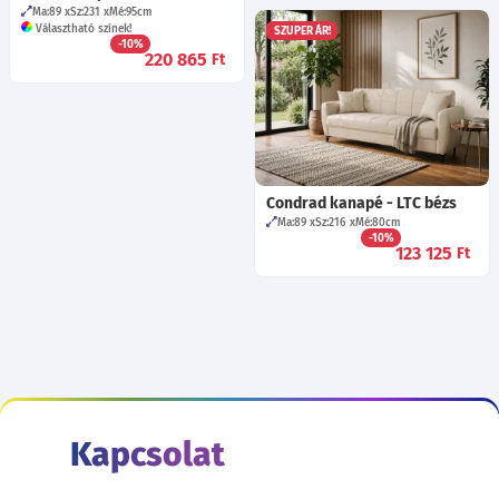
Ma:89
Sz:231
Mé:95
cm
Választható színek!
SZUPER ÁR!
-10%
220 865
Ft
Condrad kanapé - LTC bézs
Ma:89
Sz:216
Mé:80
cm
-10%
123 125
Ft
Kapcsolat