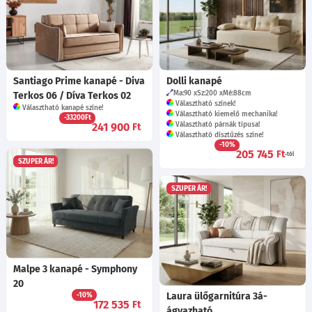
Santiago Prime kanapé - Diva
Dolli kanapé
Ma:90
Sz:200
Mé:88
cm
Terkos 06 / Díva Terkos 02
Választható színek!
Választható kanapé színe!
Választható kiemelő mechanika!
-33200Ft
241 900
Választható párnák típusa!
Ft
Választható dísztűzés színe!
-10%
205 745
Ft
-tól
SZUPER ÁR!
SZUPER ÁR!
Malpe 3 kanapé - Symphony
20
Laura ülőgarnitúra 3á-
-10%
172 535
Ft
ágyazható