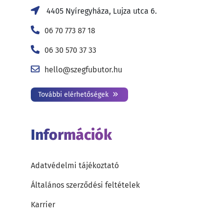
4405 Nyíregyháza, Lujza utca 6.
06 70 773 87 18
06 30 570 37 33
hello@szegfubutor.hu
További elérhetőségek
Információk
Adatvédelmi tájékoztató
Általános szerződési feltételek
Karrier