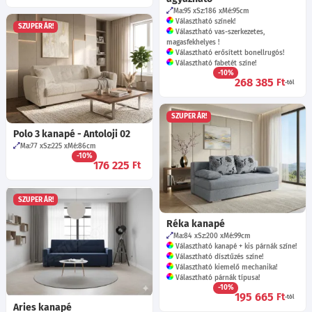
Ma:95
Sz:186
Mé:95
cm
Választható színek!
SZUPER ÁR!
Választható vas-szerkezetes,
magasfekhelyes !
Választható erősített bonellrugós!
Választható fabetét színe!
-10%
268 385
Ft
-tól
SZUPER ÁR!
Polo 3 kanapé - Antoloji 02
Ma:77
Sz:225
Mé:86
cm
-10%
176 225
Ft
SZUPER ÁR!
Réka kanapé
Ma:84
Sz:200
Mé:99
cm
Választható kanapé + kis párnák színe!
Választható dísztűzés színe!
Választható kiemelő mechanika!
Választható párnák típusa!
-10%
195 665
Ft
-tól
Aries kanapé