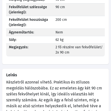
Fekvőfelület szélessége
90 cm
(jelenlegi):
Fekvőfelület hosszúsága
200 cm
(jelenlegi):
Ágyneműtartós:
Nem
Súly:
62 kg
Megjegyzés:
2 fő részére van fekvőfelület/
2x 90 cm
Leírás
Készletről azonnal vihető. Praktikus és stílusos
megoldás hálószobába. Ez az emeletes ágy két 90 cm
széles fekvőhelyet kínál, így ideális választás két
személy számára. Az egyik ágy a felső szinten, míg a
másik az alsó szinten helyezkedik el, lehetővé téve a