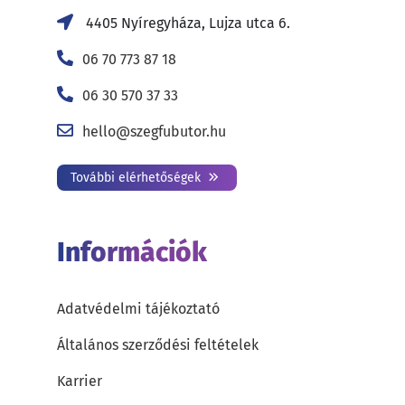
4405 Nyíregyháza, Lujza utca 6.
06 70 773 87 18
06 30 570 37 33
hello@szegfubutor.hu
További elérhetőségek
Információk
Adatvédelmi tájékoztató
Általános szerződési feltételek
Karrier