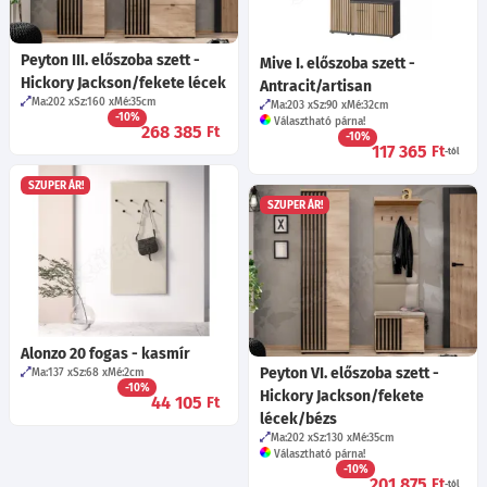
Peyton III. előszoba szett -
Mive I. előszoba szett -
Hickory Jackson/fekete lécek
Antracit/artisan
Ma:202
Sz:160
Mé:35
cm
Ma:203
Sz:90
Mé:32
cm
-10%
Választható párna!
268 385
Ft
-10%
117 365
Ft
-tól
SZUPER ÁR!
SZUPER ÁR!
Alonzo 20 fogas - kasmír
Peyton VI. előszoba szett -
Ma:137
Sz:68
Mé:2
cm
-10%
Hickory Jackson/fekete
44 105
Ft
lécek/bézs
Ma:202
Sz:130
Mé:35
cm
Választható párna!
-10%
201 875
Ft
-tól