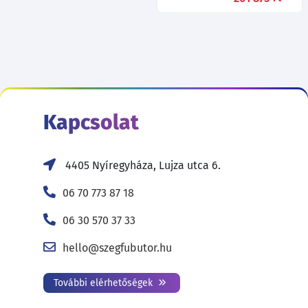
Kapcsolat
4405 Nyíregyháza, Lujza utca 6.
06 70 773 87 18
06 30 570 37 33
hello@szegfubutor.hu
További elérhetőségek