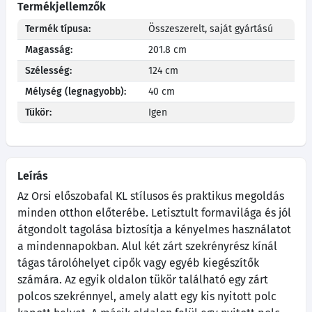
Termékjellemzők
Termék típusa:
Összeszerelt, saját gyártású
Magasság:
201.8 cm
Szélesség:
124 cm
Mélység (legnagyobb):
40 cm
Tükör:
Igen
Leírás
Az Orsi előszobafal KL stílusos és praktikus megoldás
minden otthon előterébe. Letisztult formavilága és jól
átgondolt tagolása biztosítja a kényelmes használatot
a mindennapokban. Alul két zárt szekrényrész kínál
tágas tárolóhelyet cipők vagy egyéb kiegészítők
számára. Az egyik oldalon tükör található egy zárt
polcos szekrénnyel, amely alatt egy kis nyitott polc