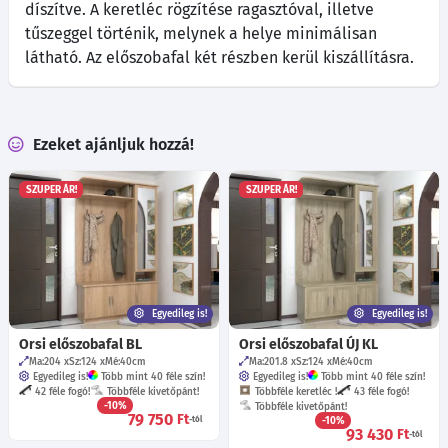
díszítve. A keretléc rögzítése ragasztóval, illetve
tűszeggel történik, melynek a helye minimálisan
látható. Az előszobafal két részben kerül kiszállításra.
Ezeket ajánljuk hozzá!
SZUPER ÁR!
SZUPER ÁR!
Egyedileg is!
Egyedileg is!
Orsi előszobafal BL
Orsi előszobafal ÚJ KL
Ma:204
Sz:124
Mé:40
cm
Ma:201.8
Sz:124
Mé:40
cm
Egyedileg is!
Több mint 40 féle szín!
Egyedileg is!
Több mint 40 féle szín!
42 féle fogó!
Többféle kivetőpánt!
Többféle keretléc !
43 féle fogó!
-10%
Többféle kivetőpánt!
79 750
Ft
-tól
-10%
93 430
Ft
-tól