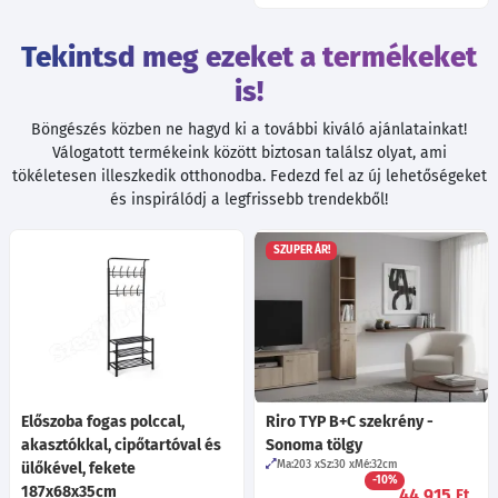
Tekintsd meg ezeket a termékeket
is!
Böngészés közben ne hagyd ki a további kiváló ajánlatainkat!
Válogatott termékeink között biztosan találsz olyat, ami
tökéletesen illeszkedik otthonodba. Fedezd fel az új lehetőségeket
és inspirálódj a legfrissebb trendekből!
SZUPER ÁR!
Előszoba fogas polccal,
Riro TYP B+C szekrény -
akasztókkal, cipőtartóval és
Sonoma tölgy
Ma:203
Sz:30
Mé:32
cm
ülőkével, fekete
-10%
187x68x35cm
44 915
Ft