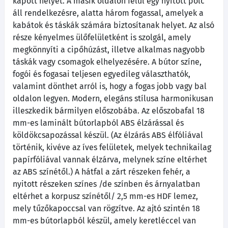
kapott helyet. A másik oldalon felül egy nyitott polc
áll rendelkezésre, alatta három fogassal, amelyek a
kabátok és táskák számára biztosítanak helyet. Az alsó
része kényelmes ülőfelületként is szolgál, amely
megkönnyíti a cipőhúzást, illetve alkalmas nagyobb
táskák vagy csomagok elhelyezésére. A bútor színe,
fogói és fogasai teljesen egyedileg választhatók,
valamint dönthet arról is, hogy a fogas jobb vagy bal
oldalon legyen. Modern, elegáns stílusa harmonikusan
illeszkedik bármilyen előszobába. Az előszobafal 18
mm-es laminált bútorlapból ABS élzárással és
köldökcsapozással készül. (Az élzárás ABS élfóliával
történik, kivéve az íves felületek, melyek technikailag
papírfóliával vannak élzárva, melynek színe eltérhet
az ABS színétől.) A hátfal a zárt részeken fehér, a
nyitott részeken színes /de színben és árnyalatban
eltérhet a korpusz színétől/ 2,5 mm-es HDF lemez,
mely tűzőkapoccsal van rögzítve. Az ajtó szintén 18
mm-es bútorlapból készül, amely keretléccel van