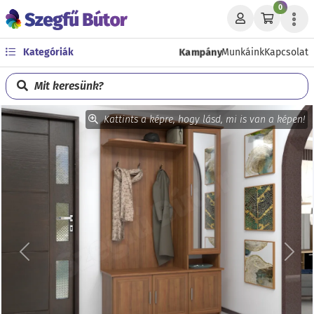
0
Kampány
Kategóriák
Munkáink
Kapcsolat
Mit keresünk?
Kattints a képre, hogy lásd, mi is van a képen!
Előző
Köve