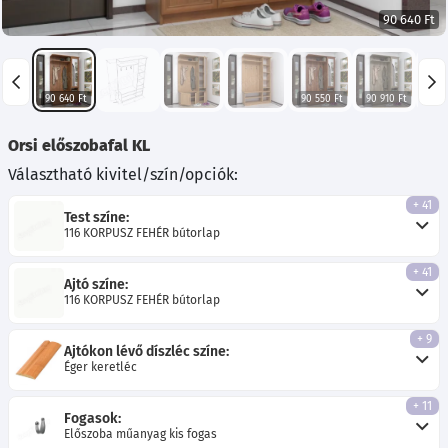
90 640 Ft
90 640 Ft
90 550 Ft
90 910 Ft
90 6
Orsi előszobafal KL
Választható kivitel/szín/opciók:
+ 41
Test színe:
116 KORPUSZ FEHÉR bútorlap
+ 41
Ajtó színe:
116 KORPUSZ FEHÉR bútorlap
+ 9
Ajtókon lévő díszléc színe:
Éger keretléc
+ 11
Fogasok:
Előszoba műanyag kis fogas