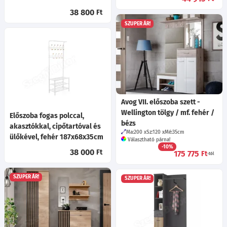
38 800
Ft
SZUPER ÁR!
Avog VII. előszoba szett -
Wellington tölgy / mf. fehér /
Előszoba fogas polccal,
bézs
akasztókkal, cipőtartóval és
Ma:200
Sz:120
Mé:35
cm
ülőkével, fehér 187x68x35cm
Választható párna!
-10%
38 000
Ft
175 775
Ft
-tól
SZUPER ÁR!
SZUPER ÁR!