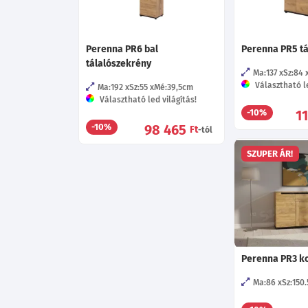
Perenna PR6 bal
Perenna PR5 tá
tálalószekrény
Ma:137
Sz:84
Választható le
Ma:192
Sz:55
Mé:39,5
cm
Választható led világítás!
1
-10%
98 465
-10%
Ft
-tól
SZUPER ÁR!
Perenna PR3 
Ma:86
Sz:150.