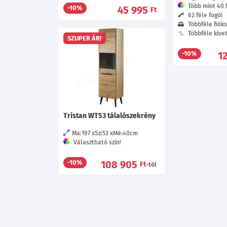
Több mint 40 f
45 995
-10%
Ft
62 féle fogó!
Többféle fióks
Többféle kive
SZUPER ÁR!
1
-10%
Tristan WT53 tálalószekrény
Ma:197
Sz:53
Mé:40
cm
Választható szín!
108 905
-10%
Ft
-tól