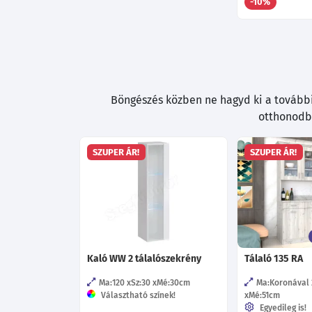
-10%
Böngészés közben ne hagyd ki a további 
otthonodba
SZUPER ÁR!
SZUPER ÁR!
Kaló WW 2 tálalószekrény
Tálaló 135 RA
Ma:120
Sz:30
Mé:30
cm
Ma:Koronával 
Választható színek!
Mé:51
cm
Egyedileg is!