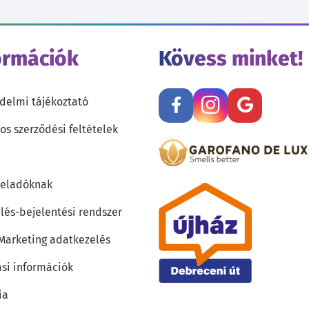
ormációk
Kövess minket!
delmi tájékoztató
os szerződési feltételek
teladóknak
lés-bejelentési rendszer
 Marketing adatkezelés
ási információk
ia