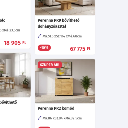
olc
Perenna PR9 bővíthető
dohányzóasztal
5
Mé:23,5
cm
Ma:51.5
Sz:114
Mé:68
cm
18 905
Ft
67 775
-10%
Ft
SZUPER ÁR!
bővíthető
Perenna PR2 komód
Ma:86
Sz:84
Mé:39.5
cm