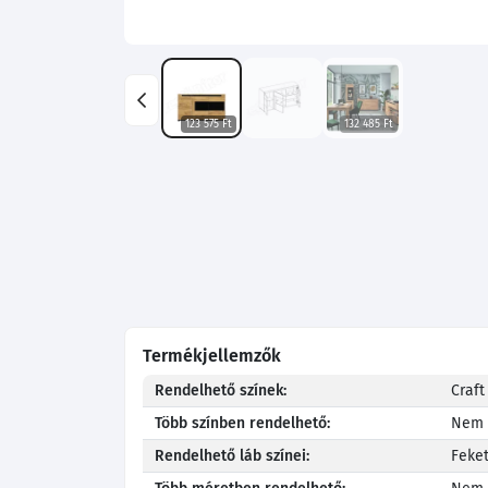
123 575 Ft
132 485 Ft
Termékjellemzők
Rendelhető színek:
Craft
Több színben rendelhető:
Nem
Rendelhető láb színei:
Feke