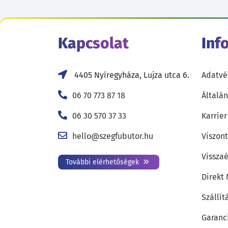
Kapcsolat
Inf
4405 Nyíregyháza, Lujza utca 6.
Adatvé
06 70 773 87 18
Általán
06 30 570 37 33
Karrier
hello@szegfubutor.hu
Viszon
Visszaé
További elérhetőségek
Direkt
Szállít
Garanc