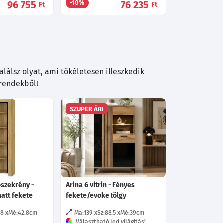
96 755
76 235
-10%
Ft
Ft
lálsz olyat, ami tökéletesen illeszkedik
trendekből!
SZUPER ÁR!
ószekrény -
Arina 6 vitrin - Fényes
matt fekete
fekete/evoke tölgy
68
Mé:42.8
cm
Ma:139
Sz:88.5
Mé:39
cm
Választható led világítás!