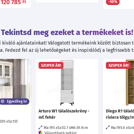
120 785
Ft
-10%
Tekintsd meg ezeket a termékeket is!
kiváló ajánlatainkat! Válogatott termékeink között biztosan ta
. Fedezd fel az új lehetőségeket és inspirálódj a legfrissebb 
SZUPER ÁR!
SZUPER ÁR!
Egyedileg is!
Arturo W1 tálalószekrény -
Diego R1 tálal
mf. fehér
riviera tölgy/
205
Sz:135
Ma:195
Sz:52.7
Mé:39.9
cm
Ma:195.6
Sz:
Választható nyitás!