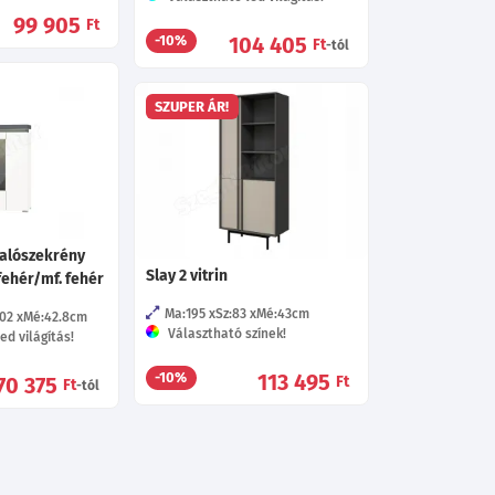
99 905
Ft
104 405
-10%
Ft
-tól
SZUPER ÁR!
lalószekrény
Slay 2 vitrin
/fehér/mf. fehér
Ma:195
Sz:83
Mé:43
cm
102
Mé:42.8
cm
Választható színek!
ed világítás!
113 495
-10%
70 375
Ft
Ft
-tól