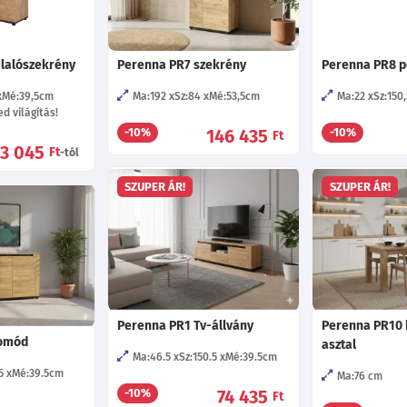
lalószekrény
Perenna PR7 szekrény
Perenna PR8 p
Mé:39,5
cm
Ma:192
Sz:84
Mé:53,5
cm
Ma:22
Sz:150,
d világítás!
146 435
-10%
-10%
Ft
13 045
Ft
-tól
SZUPER ÁR!
SZUPER ÁR!
Perenna PR1 Tv-állvány
Perenna PR10 
komód
asztal
Ma:46.5
Sz:150.5
Mé:39.5
cm
5
Mé:39.5
cm
Ma:76
cm
74 435
-10%
Ft