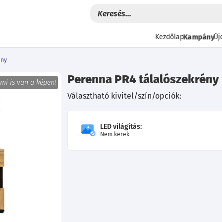
Kampány
Kezdőlap
Új
ény
Perenna PR4 tálalószekrény
 mi is van a képen!
Választható kivitel/szín/opciók:
LED világítás:
Nem kérek
Következő