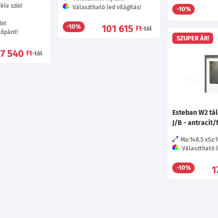
éle szín!
Választható led világítás!
-10%
ín!
101 615
-10%
Ft
-tól
tőpánt!
SZUPER ÁR!
27 540
Ft
-tól
Esteban W2 tá
J/B - antracit
Ma:148.5
Sz:
Választható l
1
-10%