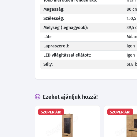
Több méretben rendelhető:
Nem
Magasság:
86 c
Szélesség:
150,5
Mélység (legnagyobb):
39,5 
Láb:
Műan
Lapraszerelt:
Igen
LED világítással ellátott:
Igen
Súly:
61,8 
Ezeket ajánljuk hozzá!
SZUPER ÁR!
SZUPER ÁR!