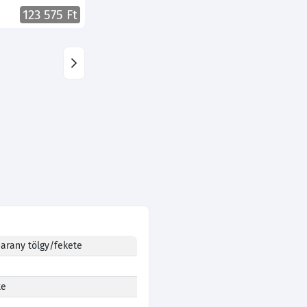
123 575 Ft
 arany tölgy/fekete
te