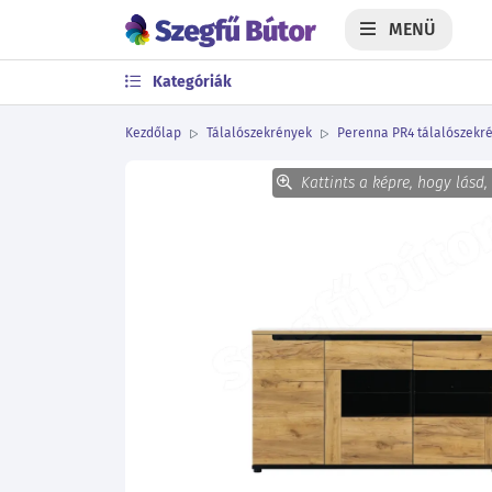
MENÜ
Kategóriák
Kezdőlap
Tálalószekrények
Perenna PR4 tálalószekr
Kattints a képre, hogy lásd,
Előző