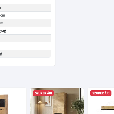
m
 cm
cm
yag
kg
SZUPER ÁR!
SZUPER ÁR!