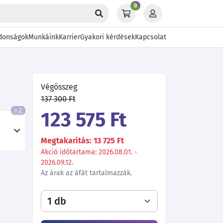
0
donságok
Munkáink
Karrier
Gyakori kérdések
Kapcsolat
Végösszeg
137 300 Ft
+ 2
123 575 Ft
Megtakarítás: 13 725 Ft
Akció időtartama: 2026.08.01. -
2026.09.12.
Az árak az áfát tartalmazzák.