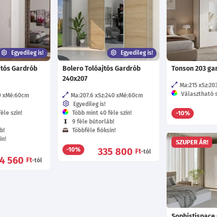
Egyedileg is!
Egyedileg is!
jtós Gardrób
Bolero Tolóajtós Gardrób
Tonson 203 ga
240x207
Ma:215
Sz:20
Választható s
0
Mé:60
cm
Ma:207.6
Sz:240
Mé:60
cm
Egyedileg is!
éle szín!
Több mint 40 féle szín!
-10%
9 féle bútorláb!
b!
Többféle fióksín!
ín!
SZUPER ÁR!
335 800
-10%
Ft
-tól
34 560
Ft
-tól
Sophistispace 