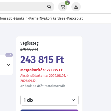
0
donságok
Munkáink
Karrier
Gyakori kérdések
Kapcsolat
Végösszeg
270 900 Ft
+ 2
243 815 Ft
Megtakarítás: 27 085 Ft
Akció időtartama: 2026.08.01. -
2026.09.12.
Az árak az áfát tartalmazzák.