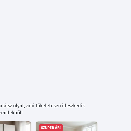
lálsz olyat, ami tökéletesen illeszkedik
trendekből!
SZUPER ÁR!