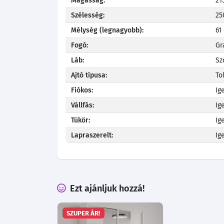
Magasság:
21
Szélesség:
25
Mélység (legnagyobb):
61
Fogó:
Gr
Láb:
Sz
Ajtó típusa:
To
Fiókos:
Ig
Vállfás:
Ig
Tükör:
Ig
Lapraszerelt:
Ig
Ezt ajánljuk hozzá!
SZUPER ÁR!