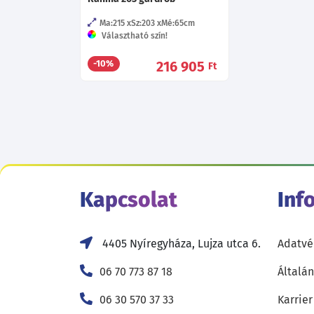
Ma:215
Sz:203
Mé:65
cm
Választható szín!
216 905
-10%
Ft
Kapcsolat
Inf
4405 Nyíregyháza, Lujza utca 6.
Adatvé
06 70 773 87 18
Általán
06 30 570 37 33
Karrier