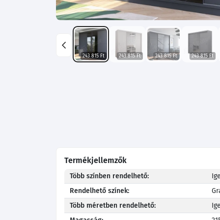
243 815 Ft
243 815 Ft
243 815 Ft
243 815 Ft
Termékjellemzők
Több színben rendelhető:
Ig
Rendelhető színek:
Gr
Több méretben rendelhető:
Ig