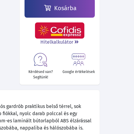
Kosárba
Hitelkalkulátor
Kérdésed van?
Google értékelések
Segítünk!
ós gardrób praktikus belső térrel, sok
b fiókkal, nyolc darab polccal és egy
 mm-es laminált bútorlapból ABS élzárással
őszobába, nappaliba és hálószobába is.