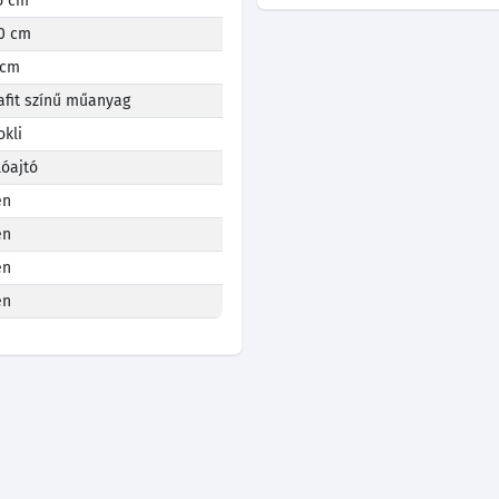
5 cm
0 cm
 cm
afit színű műanyag
okli
lóajtó
en
en
en
en