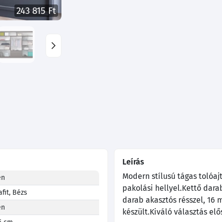
243 815 Ft
Leírás
Modern stílusú tágas tolóajt
en
pakolási hellyel.Kettő dara
afit, Bézs
darab akasztós résszel, 16
en
készült.Kiváló választás el