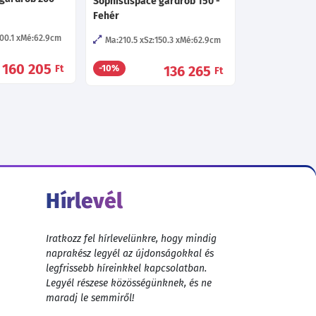
Sophistispace gardrób 150 -
Fehér
00.1
Mé:62.9
cm
Ma:210.5
Sz:150.3
Mé:62.9
cm
160 205
Ft
136 265
-10%
Ft
Hírlevél
Iratkozz fel hírlevelünkre, hogy mindig
naprakész legyél az újdonságokkal és
legfrissebb híreinkkel kapcsolatban.
Legyél részese közösségünknek, és ne
maradj le semmiről!