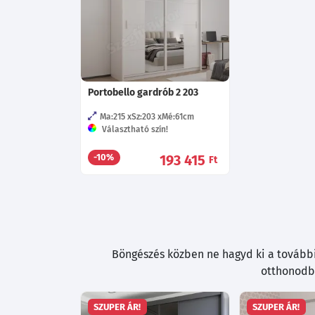
Portobello gardrób 2 203
Ma:215
Sz:203
Mé:61
cm
Választható szín!
193 415
-10%
Ft
Böngészés közben ne hagyd ki a további 
otthonodba
SZUPER ÁR!
SZUPER ÁR!