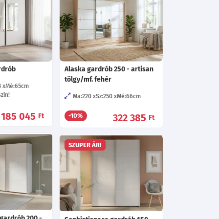
rdrób
Alaska gardrób 250 - artisan
tölgy/mf. fehér
3
Mé:65
cm
zín!
Ma:220
Sz:250
Mé:66
cm
185 045
Ft
322 385
-10%
Ft
SZUPER ÁR!
gardrób 200 -