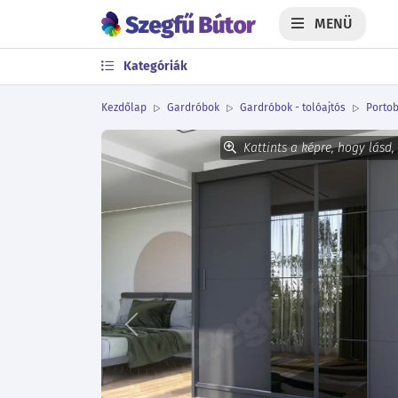
MENÜ
Kategóriák
Kezdőlap
Gardróbok
Gardróbok - tolóajtós
Portob
Kattints a képre, hogy lásd,
Előző