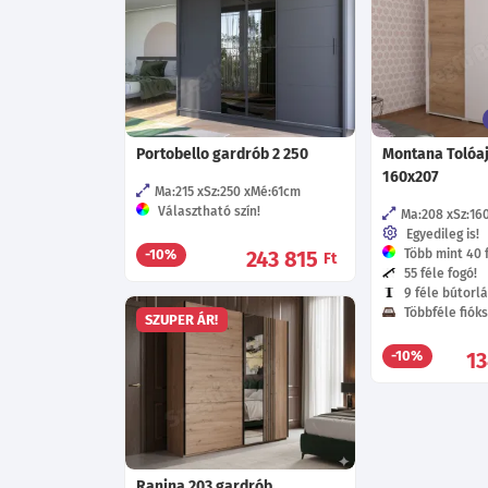
Portobello gardrób 2 250
Montana Tolóa
160x207
Ma:215
Sz:250
Mé:61
cm
Választható szín!
Ma:208
Sz:16
Egyedileg is!
243 815
Több mint 40 f
-10%
Ft
55 féle fogó!
9 féle bútorlá
Többféle fióks
SZUPER ÁR!
1
-10%
Ranina 203 gardrób