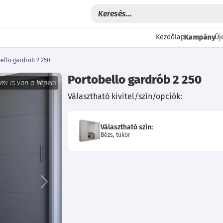
Kampány
Kezdőlap
Új
ello gardrób 2 250
Portobello gardrób 2 250
 mi is van a képen!
Választható kivitel/szín/opciók:
Választható szín:
Bézs, tükör
Következő