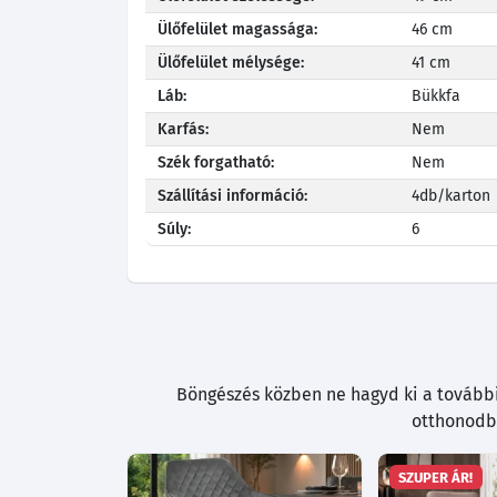
Ülőfelület magassága:
46 cm
Ülőfelület mélysége:
41 cm
Láb:
Bükkfa
Karfás:
Nem
Szék forgatható:
Nem
Szállítási információ:
4db/karton
Súly:
6
Böngészés közben ne hagyd ki a további 
otthonodba
SZUPER ÁR!