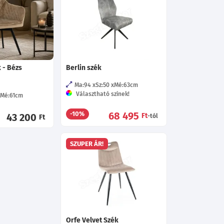
 - Bézs
Berlin szék
Ma:94
Sz:50
Mé:63
cm
Választható színek!
Mé:61
cm
68 495
-10%
43 200
Ft
-tól
Ft
SZUPER ÁR!
Orfe Velvet Szék