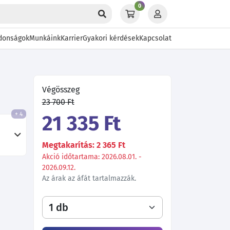
0
donságok
Munkáink
Karrier
Gyakori kérdések
Kapcsolat
Végösszeg
23 700 Ft
+ 4
21 335 Ft
Megtakarítás: 2 365 Ft
Akció időtartama: 2026.08.01. -
2026.09.12.
Az árak az áfát tartalmazzák.