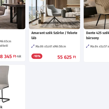
Amarant szék Szürke / fekete
Dante 425 szék
láb
bársony
Mé:65
cm
zékek!
Ma:86
Sz:61
Mé:58
cm
Ma:84
Sz:57
38 345
Ft
55 625
-10%
-tól
Ft
ék