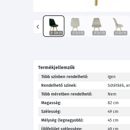
21 335 Ft
21 335 Ft
21 335 Ft
21 335 Ft
Termékjellemzők
Több színben rendelhető:
Igen
Rendelhető színek:
Sötétkék, an
Több méretben rendelhető:
Nem
Magasság:
82 cm
Szélesség:
49 cm
Mélység (legnagyobb):
45 cm
Ülőfelület szélessége:
49 cm