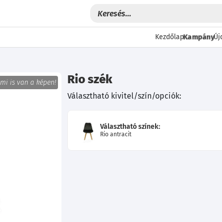
Kampány
Kezdőlap
Új
Rio szék
 mi is van a képen!
Választható kivitel/szín/opciók:
Választható színek:
Rio antracit
Következő