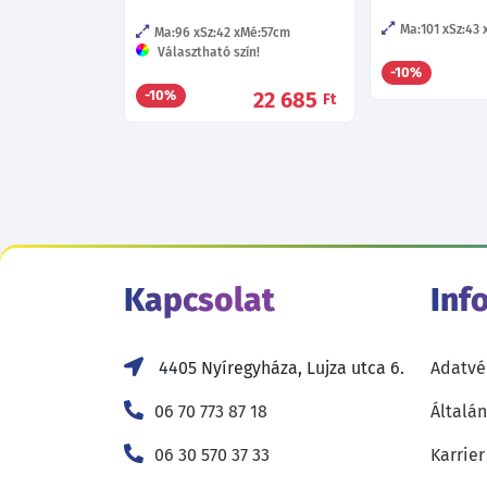
Ma:101
Sz:43
Ma:96
Sz:42
Mé:57
cm
Választható szín!
-10%
22 685
-10%
Ft
Kapcsolat
Inf
4405 Nyíregyháza, Lujza utca 6.
Adatvé
06 70 773 87 18
Általán
06 30 570 37 33
Karrier