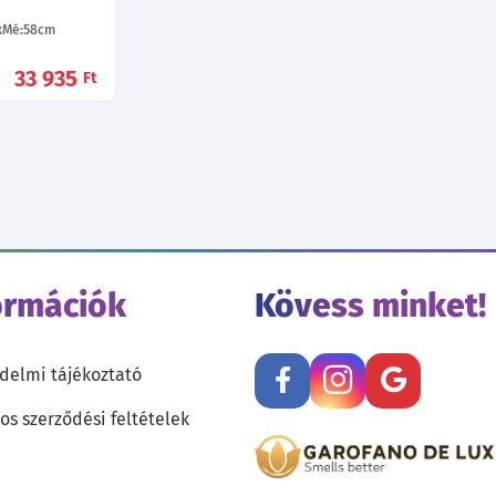
Mé:58
cm
33 935
Ft
ormációk
Kövess minket!
delmi tájékoztató
os szerződési feltételek