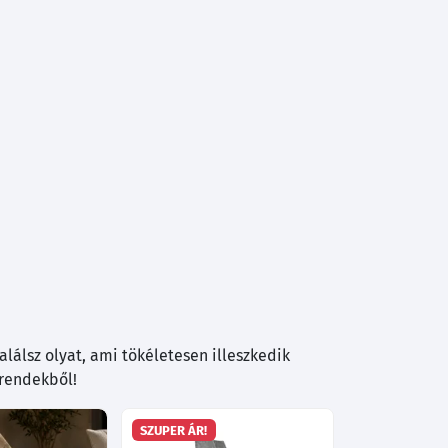
lálsz olyat, ami tökéletesen illeszkedik
trendekből!
SZUPER ÁR!