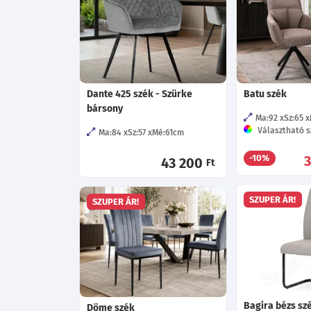
Dante 425 szék - Szürke
Batu szék
bársony
Ma:92
Sz:65
Választható s
Ma:84
Sz:57
Mé:61
cm
-10%
43 200
Ft
SZUPER ÁR!
SZUPER ÁR!
Bagira bézs sz
Döme szék