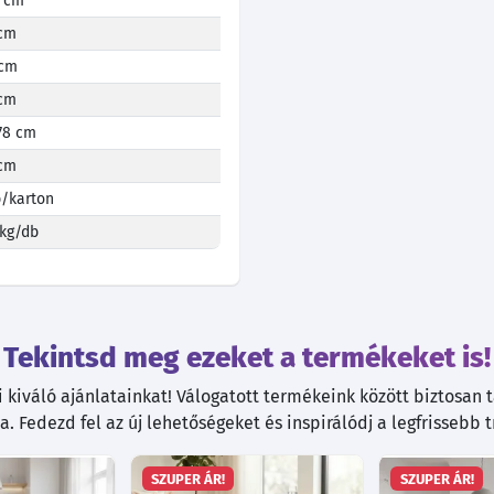
 cm
 cm
 cm
 cm
78 cm
 cm
/karton
 kg/db
Tekintsd meg ezeket a termékeket is!
kiváló ajánlatainkat! Válogatott termékeink között biztosan ta
. Fedezd fel az új lehetőségeket és inspirálódj a legfrissebb 
SZUPER ÁR!
SZUPER ÁR!