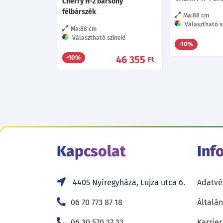
Cherry H-2 bársony
félbárszék
Ma:88
cm
Választható sz
Ma:88
cm
Választható színek!
-10%
46 355
-10%
Ft
Kapcsolat
Inf
4405 Nyíregyháza, Lujza utca 6.
Adatvé
06 70 773 87 18
Általán
06 30 570 37 33
Karrier