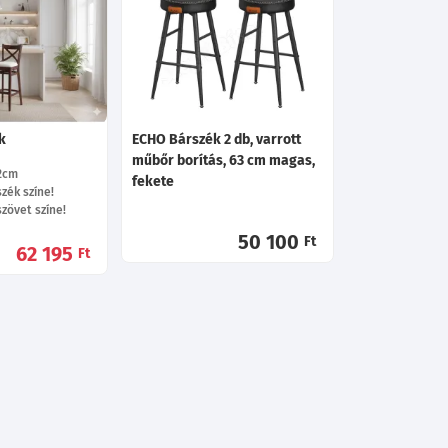
k
ECHO Bárszék 2 db, varrott
műbőr borítás, 63 cm magas,
2
cm
fekete
zék színe!
zövet színe!
50 100
Ft
62 195
Ft