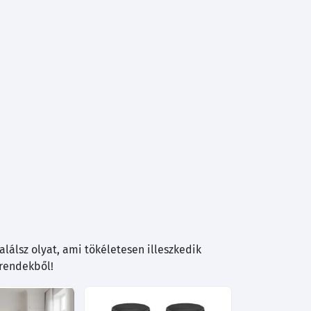
lálsz olyat, ami tökéletesen illeszkedik
trendekből!