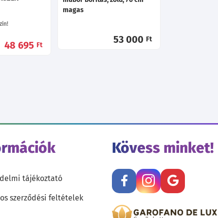
magas
ín!
53 000
Ft
48 695
Ft
ormációk
Kövess minket!
delmi tájékoztató
os szerződési feltételek