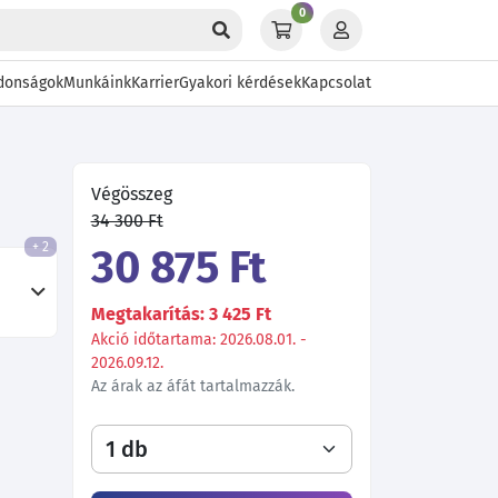
0
donságok
Munkáink
Karrier
Gyakori kérdések
Kapcsolat
Végösszeg
34 300 Ft
+ 2
30 875 Ft
Megtakarítás: 3 425 Ft
Akció időtartama: 2026.08.01. -
2026.09.12.
Az árak az áfát tartalmazzák.