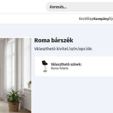
Kampány
Kezdőlap
Új
Roma bárszék
Választható kivitel/szín/opciók:
Választható színek:
Roma fekete
Következő