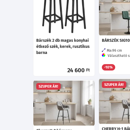
Bárszék 2 db magas konyhai
BÁRSZÉK SIG10
étkező szék, kerek, rusztikus
Ma:96
cm
barna
Választható sz
-10%
24 600
Ft
SZUPER ÁR!
SZUPER ÁR!
CHERRY H-1 B