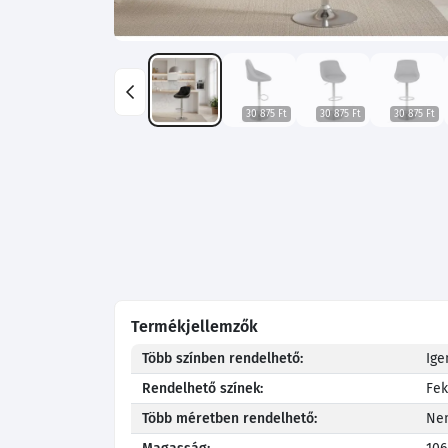
30 875 Ft
30 875 Ft
30 875 Ft
Termékjellemzők
Több színben rendelhető:
Ige
Rendelhető színek:
Fek
Több méretben rendelhető:
Ne