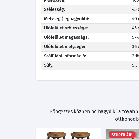
Magasság:
106
Szélesség:
45
Mélység (legnagyobb):
40
Ülőfelület szélessége:
45
Ülőfelület magassága:
57-
Ülőfelület mélysége:
36
Szállítási információ:
2db
Súly:
5,5
Böngészés közben ne hagyd ki a további 
otthonodba
SZUPER ÁR!