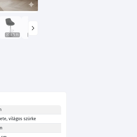
30 875 Ft
30 875 Ft
30 875 Ft
n
ete, világos szürke
m