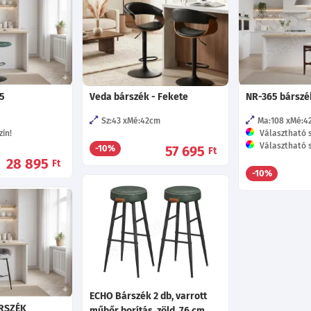
5
Veda bárszék - Fekete
NR-365 bárszé
Sz:43
Mé:42
cm
Ma:108
Mé:4
ín!
Választható s
Választható s
57 695
-10%
Ft
28 895
Ft
-10%
ECHO Bárszék 2 db, varrott
ÁRSZÉK
műbőr borítás, zöld, 76 cm