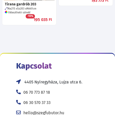
193 775
Ft
Tirana gardrób 203
Ma:215
Sz:203
Mé:61
cm
Választható színek!
-10%
195 035
Ft
Kapcsolat
4405 Nyíregyháza, Lujza utca 6.
06 70 773 87 18
06 30 570 37 33
hello@szegfubutor.hu