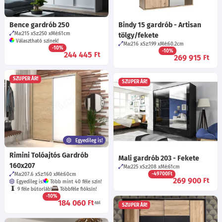
Bence gardrób 250
Bindy 15 gardrób - Artisan
Ma:215
Sz:250
Mé:61
cm
tölgy/fekete
Választható színek!
Ma:216
Sz:199
Mé:60.2
cm
-10%
-10%
244 445
Ft
269 915
Ft
SZUPER ÁR!
SZUPER ÁR!
Egyedileg is!
Rimini Tolóajtós Gardrób
Mali gardrób 203 - Fekete
160x207
Ma:225
Sz:208
Mé:61
cm
-49700Ft
Ma:207.6
Sz:160
Mé:60
cm
269 900
Ft
Egyedileg is!
Több mint 40 féle szín!
9 féle bútorláb!
Többféle fióksín!
-10%
184 060
Ft
-tól
SZUPER ÁR!