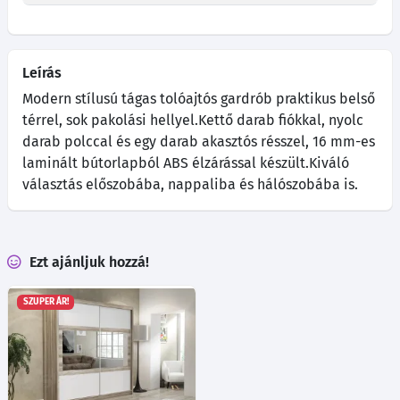
Leírás
Modern stílusú tágas tolóajtós gardrób praktikus belső
térrel, sok pakolási hellyel.Kettő darab fiókkal, nyolc
darab polccal és egy darab akasztós résszel, 16 mm-es
laminált bútorlapból ABS élzárással készült.Kiváló
választás előszobába, nappaliba és hálószobába is.
Ezt ajánljuk hozzá!
SZUPER ÁR!