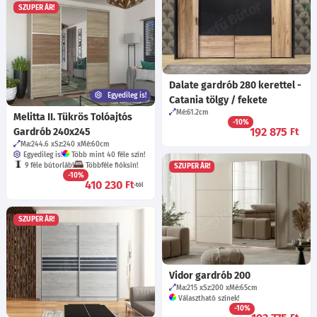
SZUPER ÁR!
Dalate gardrób 280 kerettel -
Egyedileg is!
Catania tölgy / fekete
Mé:61.2
cm
Melitta II. Tükrös Tolóajtós
-10%
192 875
Gardrób 240x245
Ft
Ma:244.6
Sz:240
Mé:60
cm
Egyedileg is!
Több mint 40 féle szín!
9 féle bútorláb!
Többféle fióksín!
SZUPER ÁR!
-10%
410 230
Ft
-tól
SZUPER ÁR!
Vidor gardrób 200
Ma:215
Sz:200
Mé:65
cm
Választható színek!
-10%