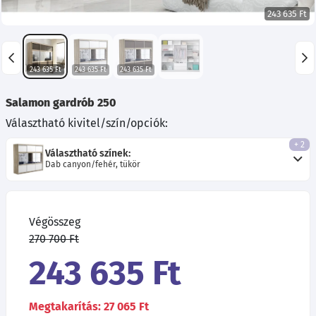
243 635 Ft
243 635 Ft
243 635 Ft
243 635 Ft
Salamon gardrób 250
Választható kivitel/szín/opciók:
+ 2
Választható színek:
Dab canyon/fehér, tükör
Végösszeg
270 700 Ft
243 635 Ft
Megtakarítás: 27 065 Ft