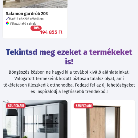
Salamon gardrób 203
Ma:215
Sz:203
Mé:61
cm
Választható színek!
-10%
194 855
Ft
Tekintsd meg ezeket a termékeket
is!
Böngészés közben ne hagyd ki a további kiváló ajánlatainkat!
Válogatott termékeink között biztosan találsz olyat, ami
tökéletesen illeszkedik otthonodba. Fedezd fel az új lehetőségeket
és inspirálódj a legfrissebb trendekből!
SZUPER ÁR!
SZUPER ÁR!