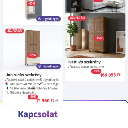
86 945
Ft
-10%
58 690
Ft
-tól
SZUPER ÁR!
Egyedileg is!
Goob 03 polcos szekrény -
Nina gardrób 160-nak 1.
Kézműves tölgy/grafit
SZUPER ÁR!
eleme: 80-as akasztós
Ma:197
Sz:75
Mé:38
cm
-15%
Ma:196
Sz:80
Mé:50
cm
Egyedileg is!
70 640
Ft
Több mint 40 féle szín!
57 féle fogó!
Többféle fióksín!
Többféle kivetőpánt!
-10%
66 610
Ft
-tól
Ivett IV9 szekrény
Egyedileg is!
Ma:194
Sz:90
Mé:53.5
cm
-10%
166 055
Uno ruhás szekrény
Ft
Ma:196
Sz:80
Mé:51
cm
Egyedileg is!
Több mint 40 féle szín!
50 féle fogó!
16 féle bútorláb!
Többféle fióksín!
Többféle kivetőpánt!
-10%
71 560
Ft
-tól
Kapcsolat