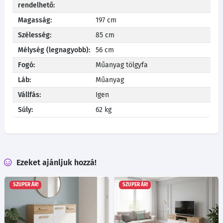
rendelhető:
Magasság:
197 cm
Szélesség:
85 cm
Mélység (legnagyobb):
56 cm
Fogó:
Műanyag tölgyfa
Láb:
Műanyag
Vállfás:
Igen
Súly:
62 kg
Ezeket ajánljuk hozzá!
SZUPER ÁR!
SZUPER ÁR!