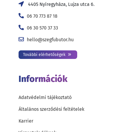
4405 Nyíregyháza, Lujza utca 6.
06 70 773 87 18
06 30 570 37 33
hello@szegfubutor.hu
További elérhetőségek
Információk
Adatvédelmi tájékoztató
Általános szerződési feltételek
Karrier