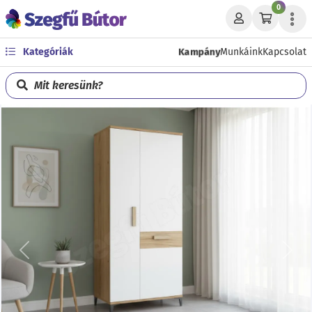
0
Kampány
Kategóriák
Munkáink
Kapcsolat
Mit keresünk?
Előző
Köve