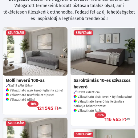
Válogatott termékeink között biztosan találsz olyat, ami
tökéletesen illeszkedik otthonodba. Fedezd fel az új lehetőségeket
és inspirálódj a legfrissebb trendekből!
SZUPER ÁR!
SZUPER ÁR!
Molli heverő 100-as
Saroktámlás 10-es szivacsos
Sz:215
Mé:105
cm
heverő
Választható alsó keret+fejtámla színe!
Sz:193
Mé:90
cm
Választható fekvőfelület típusa!
Választható alsó keret + fejtámla színe!
Választható Állás!
Választható heverő kis fejtámlája
-10%
hátlapja bekárpitozása!
121 595
Ft
-tól
Választható Állás!
-10%
116 465
Ft
-tól
SZUPER ÁR!
SZUPER ÁR!