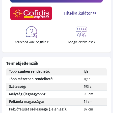
Hitelkalkulátor
Kérdésed van? Segítünk!
Google értékelések
Termékjellemzők
Több színben rendelhető:
Igen
Több méretben rendelhető:
Igen
Szélesség:
193 cm
Mélység (legnagyobb):
90 cm
Fejtámla magassága:
71 cm
Fekvőfelület szélessége (jelenlegi):
87 cm