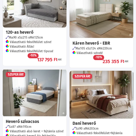
120-as heverő
Ma:90
Sz:215
Mé:125
cm
Választható fekvőfelület színe!
Káren heverő - EBR
Választható Állás!
Ma:105
Sz:124
Mé:220
cm
Választható fekvőfelület típusa!
Választható színek!
-10%
-10%
137 795
Ft
-tól
235 355
Ft
-tól
SZUPER ÁR!
SZUPER ÁR!
Heverő szivacsos
Dani heverő
Sz:87
Mé:193
cm
Sz:90
Mé:203
cm
Választható alsó keret + fejtámla színe!
Választható fekvőfelület+fejtámla
Választható heverő kis fejtámlája