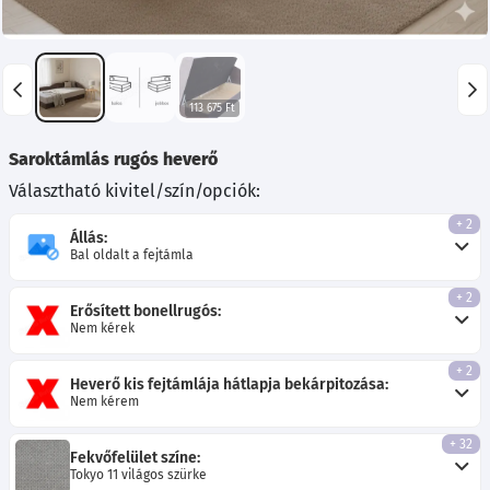
113 675 Ft
Saroktámlás rugós heverő
Választható kivitel/szín/opciók:
+ 2
Állás:
Bal oldalt a fejtámla
+ 2
Erősített bonellrugós:
Nem kérek
+ 2
Heverő kis fejtámlája hátlapja bekárpitozása:
Nem kérem
+ 32
Fekvőfelület színe:
Tokyo 11 világos szürke