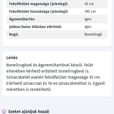
Fekvőfelület magassága (jelenlegi):
45 cm
Fekvőfelület hosszúsága (jelenlegi):
190 cm
Ágyneműtartós:
Igen
Jobbos/balos állásban elérhető:
Igen
Rugó:
Bonellrugó
Leírás
Bonellrugóval és ágyneműtartóval készül. Felár
ellenében kérhető erősített bonellrugóval is.
Szivacsbetét esetén fekvőfelület magassága 35 cm.
Elérhető szivaccsal és 10-es szivacsbetéttel is. Egyedi
méretben is rendelhető.
Ezeket ajánljuk hozzá!