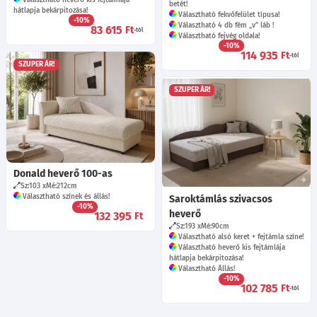
betét!
hátlapja bekárpitozása!
Választható fekvőfelület típusa!
-10%
Választható 4 db fém „v” láb !
83 615
Ft
-tól
Választható fejvég oldala!
-10%
114 935
Ft
-tól
SZUPER ÁR!
SZUPER ÁR!
Donald heverő 100-as
Sz:103
Mé:212
cm
Választható színek és állás!
Saroktámlás szivacsos
-10%
heverő
132 395
Ft
Sz:193
Mé:90
cm
Választható alsó keret + fejtámla színe!
Választható heverő kis fejtámlája
hátlapja bekárpitozása!
Választható Állás!
-10%
102 785
Ft
-tól