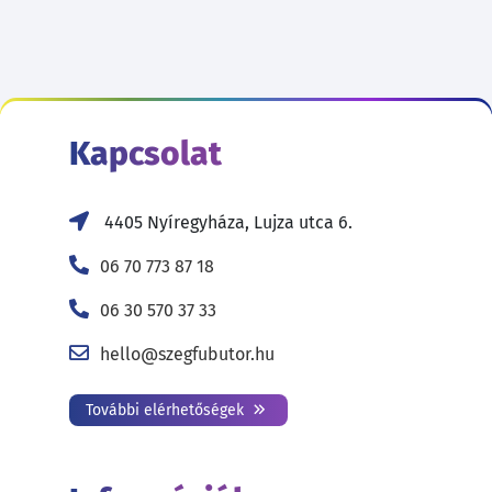
Kapcsolat
4405 Nyíregyháza, Lujza utca 6.
06 70 773 87 18
06 30 570 37 33
hello@szegfubutor.hu
További elérhetőségek