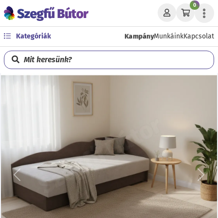
0
Kampány
Kategóriák
Munkáink
Kapcsolat
Mit keresünk?
Előző
Köve