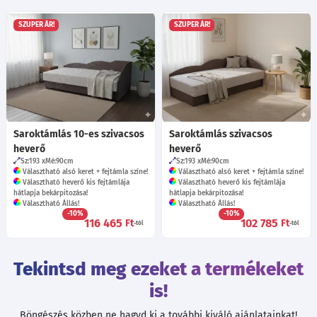
SZUPER ÁR!
SZUPER ÁR!
Saroktámlás 10-es szivacsos
Saroktámlás szivacsos
heverő
heverő
Sz:193
Mé:90
cm
Sz:193
Mé:90
cm
Választható alsó keret + fejtámla színe!
Választható alsó keret + fejtámla színe!
Választható heverő kis fejtámlája
Választható heverő kis fejtámlája
hátlapja bekárpitozása!
hátlapja bekárpitozása!
Választható Állás!
Választható Állás!
-10%
-10%
116 465
102 785
Ft
Ft
-tól
-tól
Tekintsd meg ezeket a termékeket
is!
Böngészés közben ne hagyd ki a további kiváló ajánlatainkat!