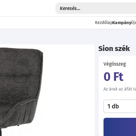
Kampány
Kezdőlap
Új
Sion szék
Végösszeg
0 Ft
Az árak az áfát 
Következő