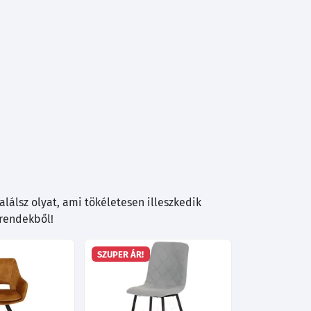
lálsz olyat, ami tökéletesen illeszkedik
trendekből!
SZUPER ÁR!