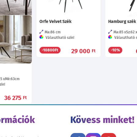
ÉK - Bézs
Orfe Velvet Szék
Hamburg szék
Mé:55
cm
Ma:86
cm
Ma:85
Sz:62
Választható szín!
Választható s
28 700
Ft
29 000
-10800Ft
-10%
Ft
.5
Mé:63
cm
ín!
36 275
Ft
ormációk
Kövess minket!