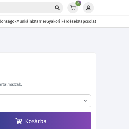
0
donságok
Munkáink
Karrier
Gyakori kérdések
Kapcsolat
tartalmazzák.
Kosárba