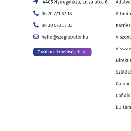
4405 Nyíregyháza, Lujza utca 6.
Adatvé
06 70 773 87 18
Általán
06 30 570 37 33
Karrier
hello@szegfubutor.hu
Viszon
Visszaé
További elérhetőségek
Direkt
Szállít
Garanc
Cofidis
EU tám