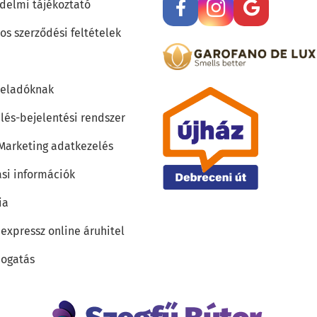
delmi tájékoztató
os szerződési feltételek
teladóknak
lés-bejelentési rendszer
 Marketing adatkezelés
ási információk
ia
 expressz online áruhitel
ogatás