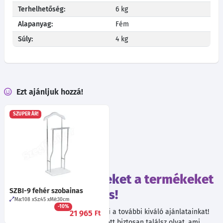
Terhelhetőség:
6 kg
Alapanyag:
Fém
Súly:
4 kg
Ezt ajánljuk hozzá!
SZUPER ÁR!
Tekintsd meg ezeket a termékeket
SZBI-9 fehér szobainas
is!
Ma:108
Sz:45
Mé:30
cm
-10%
Böngészés közben ne hagyd ki a további kiváló ajánlatainkat!
21 965
Ft
Válogatott termékeink között biztosan találsz olyat, ami