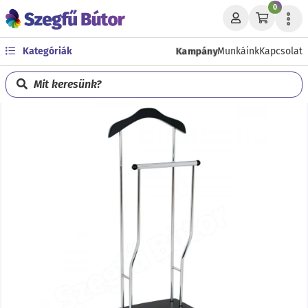
0
Kampány
Kategóriák
Munkáink
Kapcsolat
Mit keresünk?
Előző
Köve