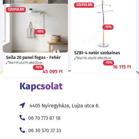
SZUPER ÁR!
SZUPER ÁR!
Cipora 11 fogas - Nagano
Liza 19 előszobafal fogas 50 -
tölgy
Fekete
Ma:106
Sz:84
Mé:24.5
cm
-10%
Ma:126
Sz:50
Mé:3
cm
32 225
Ft
-10%
32 315
Ft
SZBI-4 natúr szobainas
Seila 20 panel fogas - Fehér
Ma:118
Sz:50
Mé:28
cm
-10%
Ma:119
Sz:79
Mé:30
cm
16 115
Ft
-10%
45 095
Ft
Kapcsolat
4405 Nyíregyháza, Lujza utca 6.
06 70 773 87 18
06 30 570 37 33