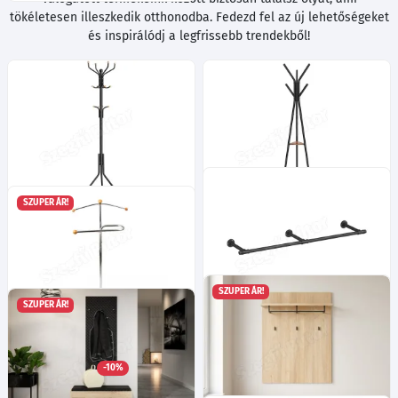
tökéletesen illeszkedik otthonodba. Fedezd fel az új lehetőségeket
és inspirálódj a legfrissebb trendekből!
SZUPER ÁR!
Álló ruhafogas fém 12
Álló ruhafogas polcokkal és
akasztóval, egyenes
akasztóval, rusztikus barna
lábakkal, fekete
15 000
Ft
12 100
Ft
SZUPER ÁR!
SZUPER ÁR!
Fali ruhafogas, fekete
SZBI-5 szobainas
170x30x7cm
Ma:110
Sz:46
Mé:30
cm
13 500
Ft
-10%
15 035
Ft