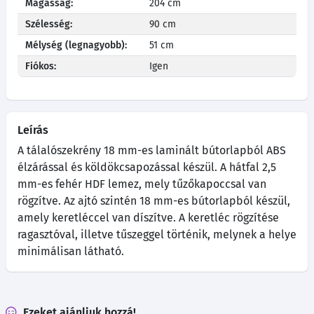
Magasság:
204 cm
Szélesség:
90 cm
Mélység (legnagyobb):
51 cm
Fiókos:
Igen
Leírás
A tálalószekrény 18 mm-es laminált bútorlapból ABS
élzárással és köldökcsapozással készül. A hátfal 2,5
mm-es fehér HDF lemez, mely tűzőkapoccsal van
rögzítve. Az ajtó szintén 18 mm-es bútorlapból készül,
amely keretléccel van díszítve. A keretléc rögzítése
ragasztóval, illetve tűszeggel történik, melynek a helye
minimálisan látható.
Ezeket ajánljuk hozzá!