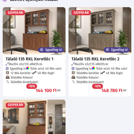
SZUPER ÁR!
SZUPER ÁR!
Egyedileg is!
Egyedileg is!
Tálaló 135 RKL Keretléc 1
Tálaló 135 RKL Keretléc 2
Ma:204
Sz:135
Mé:51
cm
Ma:204
Sz:135
Mé:51
cm
Egyedileg is!
Több mint 40 féle szín!
Egyedileg is!
Több mint 40 féle szín!
12 féle keretléc !
48 féle fogó!
Többféle keretléc !
48 féle fogó!
Többféle fióksín!
Többféle fióksín!
Többféle kivetőpánt!
Többféle kivetőpánt!
-10%
-10%
144 100
148 780
Ft
Ft
-tól
-tól
SZUPER ÁR!