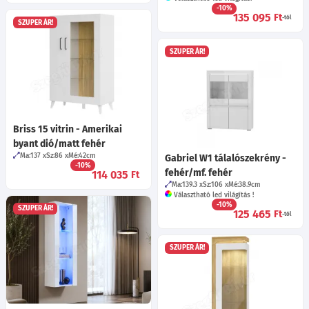
-10%
135 095
Ft
-tól
SZUPER ÁR!
SZUPER ÁR!
Briss 15 vitrin - Amerikai
byant dió/matt fehér
Ma:137
Sz:86
Mé:42
cm
Gabriel W1 tálalószekrény -
-10%
fehér/mf. fehér
114 035
Ft
Ma:139.3
Sz:106
Mé:38.9
cm
Választható led világítás !
-10%
SZUPER ÁR!
125 465
Ft
-tól
SZUPER ÁR!