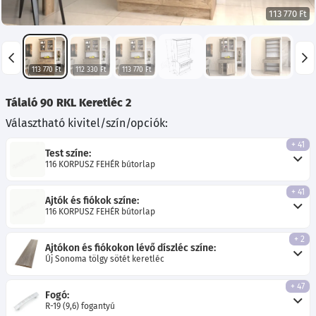
113 770 Ft
113 770 Ft
112 330 Ft
113 770 Ft
Tálaló 90 RKL Keretléc 2
Választható kivitel/szín/opciók:
+ 41
Test színe:
116 KORPUSZ FEHÉR bútorlap
+ 41
Ajtók és fiókok színe:
116 KORPUSZ FEHÉR bútorlap
+ 2
Ajtókon és fiókokon lévő díszléc színe:
Új Sonoma tölgy sötét keretléc
+ 47
Fogó:
R-19 (9,6) fogantyú