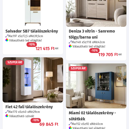
Salvador SB7 tálalószekrény
Deniza 3 vitrin - Sanremo
Ma:197
Sz:72,5
Mé:39,5
cm
tölgy/barna uni
Választható led világítás!
Ma:148
Sz:118
Mé:42
cm
-10%
Választható led világítás!
121 415
Ft
-tól
-10%
119 705
Ft
-tól
SZUPER ÁR!
SZUPER ÁR!
Fiet 42 fali tálalószekrény
Ma:170
Sz:40
Mé:29
cm
Miami 02 tálalószekrény -
Választható színek!
sötétkék
-10%
69 845
Ft
Ma:152
Sz:92
Mé:40
cm
Választható led világítás!