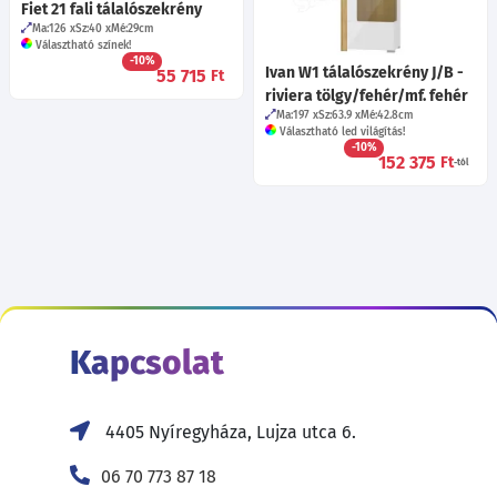
Fiet 21 fali tálalószekrény
Ma:126
Sz:40
Mé:29
cm
Választható színek!
-10%
Ivan W1 tálalószekrény J/B -
55 715
Ft
riviera tölgy/fehér/mf. fehér
Ma:197
Sz:63.9
Mé:42.8
cm
Választható led világítás!
-10%
152 375
Ft
-tól
Kapcsolat
4405 Nyíregyháza, Lujza utca 6.
06 70 773 87 18