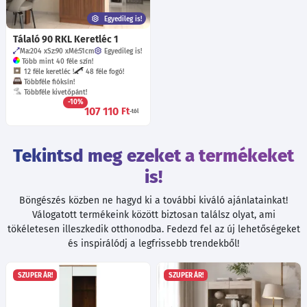
Egyedileg is!
Tálaló 90 RKL Keretléc 1
Ma:204
Sz:90
Mé:51
cm
Egyedileg is!
Több mint 40 féle szín!
12 féle keretléc !
48 féle fogó!
Többféle fióksín!
Többféle kivetőpánt!
-10%
107 110
Ft
-tól
Tekintsd meg ezeket a termékeket
is!
Böngészés közben ne hagyd ki a további kiváló ajánlatainkat!
Válogatott termékeink között biztosan találsz olyat, ami
tökéletesen illeszkedik otthonodba. Fedezd fel az új lehetőségeket
és inspirálódj a legfrissebb trendekből!
SZUPER ÁR!
SZUPER ÁR!