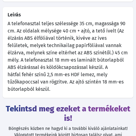
Leírás
A telefonasztal teljes szélessége 35 cm, magassága 90
cm. Az oldalak mélysége 40 cm + ajtó, a tető ívelt (Az
élzárás ABS élfóliával történik, kivéve az íves
felületek, melyek technikailag papírfóliával vannak
élzárva, melynek színe eltérhet az ABS színétől.) 45 cm
mély. A telefonasztal 18 mm-es laminált bútorlapból
ABS élzárással és köldökcsapozással készül. A
hátfal fehér színű 2,5 mm-es HDF lemez, mely
tűzőkapoccsal van rögzítve. Az ajtó szintén 18 mm-es
bútorlapból készül.
Tekintsd meg ezeket a termékeket
is!
Böngészés közben ne hagyd ki a további kiváló ajánlatainkat!
Válogatott termékeink között biztosan találsz olyat, ami