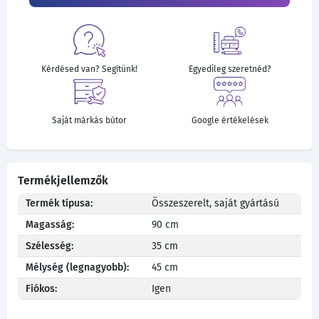
Kérdésed van? Segítünk!
Egyedileg szeretnéd?
Saját márkás bútor
Google értékelések
Termékjellemzők
Termék típusa:
Összeszerelt, saját gyártású
Magasság:
90 cm
Szélesség:
35 cm
Mélység (legnagyobb):
45 cm
Fiókos:
Igen