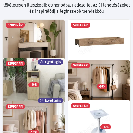
tökéletesen illeszkedik otthonodba. Fedezd fel az új lehetőségeket
és inspirálódj a legfrissebb trendekből!
SZUPER ÁR!
SZUPER ÁR!
Egyedileg is!
SZUPER ÁR!
SZUPER ÁR!
Neo sminkasztal
Tinaca 6 ágyneműtartó fiók -
Ma:83
Sz:135
Mé:37
cm
Egyedileg is!
Kraft arany
Több mint 40 féle szín!
Ma:19.5
Sz:150
Mé:48
cm
-10%
-10%
51 490
Ft
-tól
48 695
Ft
Egyedileg is!
SZUPER ÁR!
SZUPER ÁR!
Telefonasztal BL
Fill 1212 ruhatartó állvány -
Ma:90
Sz:35
Mé:45
cm
Egyedileg is!
Fekete
Több mint 40 féle szín!
48 féle fogó!
Sz:84
Mé:42
cm
Többféle fióksín!
-10%
Többféle kivetőpánt!
6 215
Ft
-10%