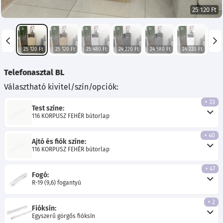
25 120 Ft
25 120 Ft
25 120 Ft
25 480 Ft
24 220 Ft
24 580 Ft
24 220 Ft
28 9
Telefonasztal BL
Választható kivitel/szín/opciók:
+ 33
Test színe:
116 KORPUSZ FEHÉR bútorlap
+ 40
Ajtó és fiók színe:
116 KORPUSZ FEHÉR bútorlap
+ 47
Fogó:
R-19 (9,6) fogantyú
+ 2
Fióksín:
Egyszerű görgős fióksín