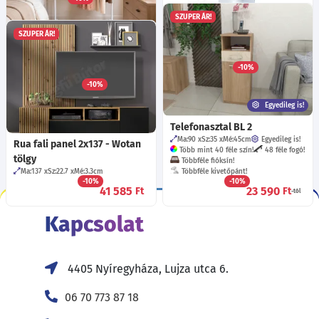
23 590
Ft
-tól
SZUPER ÁR!
SZUPER ÁR!
Solo asztal láb - Fehér
Fill 1201 ruhatartó állvány -
Ma:71
Sz:49
Mé:49
cm
Fehér
-10%
Sz:80
Mé:43
cm
28 085
Ft
-10%
6 485
Ft
Egyedileg is!
Telefonasztal BL 2
Ma:90
Sz:35
Mé:45
cm
Egyedileg is!
Rua fali panel 2x137 - Wotan
Több mint 40 féle szín!
48 féle fogó!
tölgy
Többféle fióksín!
Ma:137
Sz:22.7
Mé:3.3
cm
Többféle kivetőpánt!
-10%
-10%
41 585
23 590
Ft
Ft
-tól
Kapcsolat
4405 Nyíregyháza, Lujza utca 6.
06 70 773 87 18