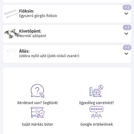
+ 2
Fióksín:
Egyszerű görgős fióksín
+ 1
Kivetőpánt:
Normál ajtópánt
+ 1
Állás:
Jobbra nyíló ajtó (jobb oldali zsanér)
Kérdésed van? Segítünk!
Egyedileg szeretnéd?
Saját márkás bútor
Google értékelések