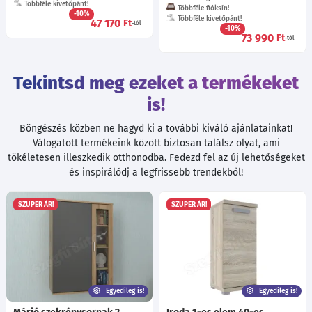
Többféle kivetőpánt!
Többféle fióksín!
-10%
Többféle kivetőpánt!
47 170
Ft
-tól
-10%
73 990
Ft
-tól
Tekintsd meg ezeket a termékeket
is!
Böngészés közben ne hagyd ki a további kiváló ajánlatainkat!
Válogatott termékeink között biztosan találsz olyat, ami
tökéletesen illeszkedik otthonodba. Fedezd fel az új lehetőségeket
és inspirálódj a legfrissebb trendekből!
SZUPER ÁR!
SZUPER ÁR!
Egyedileg is!
Egyedileg is!