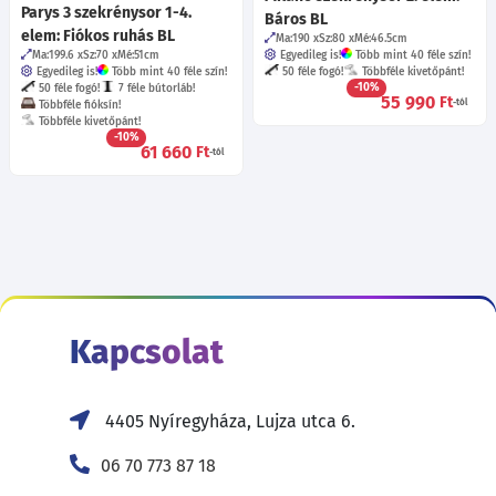
Parys 3 szekrénysor 1-4.
Báros BL
elem: Fiókos ruhás BL
Ma:190
Sz:80
Mé:46.5
cm
Ma:199.6
Sz:70
Mé:51
cm
Egyedileg is!
Több mint 40 féle szín!
Egyedileg is!
Több mint 40 féle szín!
50 féle fogó!
Többféle kivetőpánt!
-10%
50 féle fogó!
7 féle bútorláb!
55 990
Ft
-tól
Többféle fióksín!
Többféle kivetőpánt!
-10%
61 660
Ft
-tól
Kapcsolat
4405 Nyíregyháza, Lujza utca 6.
06 70 773 87 18