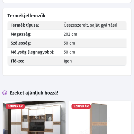
Termékjellemzők
Termék típusa:
Összeszerelt, saját gyártású
Magasság:
202 cm
Szélesség:
50 cm
Mélység (legnagyobb):
50 cm
Fiókos:
Igen
Ezeket ajánljuk hozzá!
SZUPER ÁR!
SZUPER ÁR!