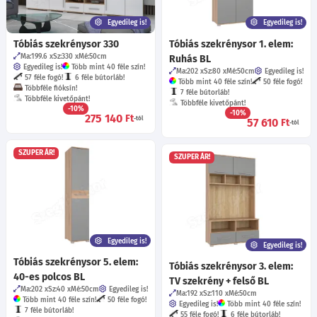
Egyedileg is!
Egyedileg is!
Tóbiás szekrénysor 330
Tóbiás szekrénysor 1. elem:
Ma:199.6
Sz:330
Mé:50
cm
Ruhás BL
Egyedileg is!
Több mint 40 féle szín!
Ma:202
Sz:80
Mé:50
cm
Egyedileg is!
57 féle fogó!
6 féle bútorláb!
Több mint 40 féle szín!
50 féle fogó!
Többféle fióksín!
7 féle bútorláb!
Többféle kivetőpánt!
Többféle kivetőpánt!
-10%
-10%
275 140
Ft
-tól
57 610
Ft
-tól
SZUPER ÁR!
SZUPER ÁR!
Egyedileg is!
Egyedileg is!
Tóbiás szekrénysor 5. elem:
Tóbiás szekrénysor 3. elem:
40-es polcos BL
TV szekrény + felső BL
Ma:202
Sz:40
Mé:50
cm
Egyedileg is!
Ma:192
Sz:110
Mé:50
cm
Több mint 40 féle szín!
50 féle fogó!
Egyedileg is!
Több mint 40 féle szín!
7 féle bútorláb!
55 féle fogó!
6 féle bútorláb!