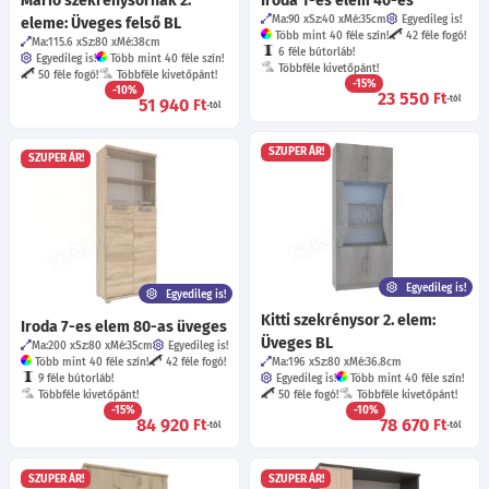
Márió szekrénysornak 2.
Iroda 1-es elem 40-es
Ma:90
Sz:40
Mé:35
cm
Egyedileg is!
eleme: Üveges felső BL
Több mint 40 féle szín!
42 féle fogó!
Ma:115.6
Sz:80
Mé:38
cm
6 féle bútorláb!
Egyedileg is!
Több mint 40 féle szín!
Többféle kivetőpánt!
50 féle fogó!
Többféle kivetőpánt!
-15%
-10%
23 550
Ft
-tól
51 940
Ft
-tól
SZUPER ÁR!
SZUPER ÁR!
Egyedileg is!
Egyedileg is!
Kitti szekrénysor 2. elem:
Iroda 7-es elem 80-as üveges
Üveges BL
Ma:200
Sz:80
Mé:35
cm
Egyedileg is!
Több mint 40 féle szín!
42 féle fogó!
Ma:196
Sz:80
Mé:36.8
cm
9 féle bútorláb!
Egyedileg is!
Több mint 40 féle szín!
Többféle kivetőpánt!
50 féle fogó!
Többféle kivetőpánt!
-15%
-10%
84 920
78 670
Ft
Ft
-tól
-tól
SZUPER ÁR!
SZUPER ÁR!