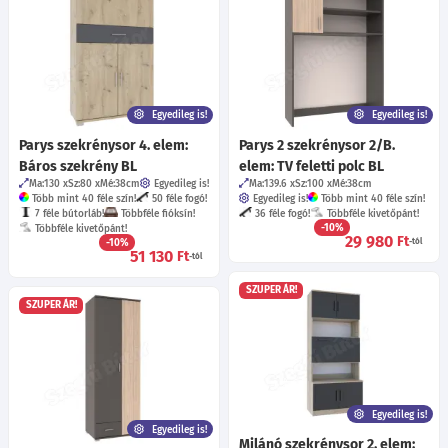
Egyedileg is!
Egyedileg is!
Parys szekrénysor 4. elem:
Parys 2 szekrénysor 2/B.
Báros szekrény BL
elem: TV feletti polc BL
Ma:130
Sz:80
Mé:38
cm
Egyedileg is!
Ma:139.6
Sz:100
Mé:38
cm
Több mint 40 féle szín!
50 féle fogó!
Egyedileg is!
Több mint 40 féle szín!
7 féle bútorláb!
Többféle fióksín!
36 féle fogó!
Többféle kivetőpánt!
-10%
Többféle kivetőpánt!
29 980
Ft
-10%
-tól
51 130
Ft
-tól
SZUPER ÁR!
SZUPER ÁR!
Egyedileg is!
Egyedileg is!
Milánó szekrénysor 2. elem: