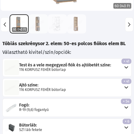
60 040 Ft
60 040 Ft
Tóbiás szekrénysor 2. elem: 50-es polcos fiókos elem BL
Választható kivitel/szín/opciók:
+ 41
Test és a vele megegyező fiók és ajtóbetét színe:
116 KORPUSZ FEHÉR bútorlap
+ 41
Ajtó színe:
116 KORPUSZ FEHÉR bútorlap
+ 54
Fogó:
R-19 (9,6) fogantyú
+ 6
Bútorláb:
SZ1 láb fekete