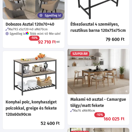
Egyedileg is!
Dobozos Asztal 120x70+40
Étkezőasztal 4 személyes,
Ma:79.5
Sz:120+40
Mé:70
cm
rusztikus barna 120x75x75cm
Egyedileg is!
Több mint 40 féle szín!
-10%
79 600
Ft
92 710
Ft
-tól
SZUPER ÁR!
Makami 40 asztal - Camargue
Konyhai polc, konyhasziget
tölgy/matt fekete
polcokkal, greige és fekete
Ma:76
Mé:90
cm
120x60x90cm
-10%
160 025
Ft
52 400
Ft