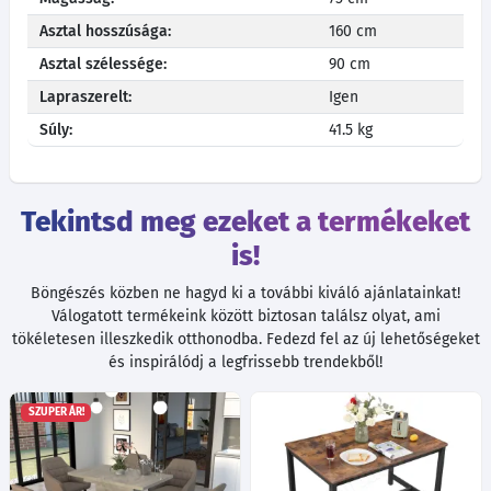
Asztal hosszúsága:
160 cm
Asztal szélessége:
90 cm
Lapraszerelt:
Igen
Súly:
41.5 kg
Tekintsd meg ezeket a termékeket
is!
Böngészés közben ne hagyd ki a további kiváló ajánlatainkat!
Válogatott termékeink között biztosan találsz olyat, ami
tökéletesen illeszkedik otthonodba. Fedezd fel az új lehetőségeket
és inspirálódj a legfrissebb trendekből!
SZUPER ÁR!