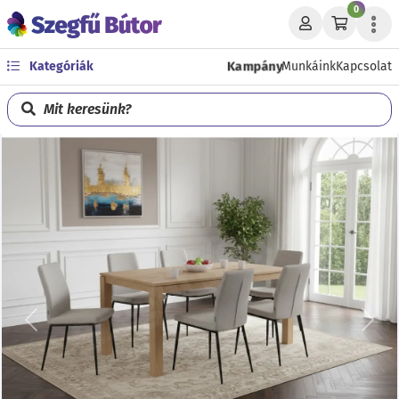
0
Kampány
Kategóriák
Munkáink
Kapcsolat
Mit keresünk?
Előző
Köve