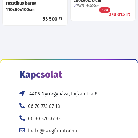
260x90x76 cm
rusztikus barna
Ma:76
Mé:90
cm
110x60x100cm
-10%
278 015
Ft
53 500
Ft
Kapcsolat
4405 Nyíregyháza, Lujza utca 6.
06 70 773 87 18
06 30 570 37 33
hello@szegfubutor.hu