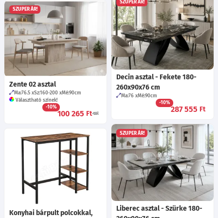
SZUPER ÁR!
SZUPER ÁR!
Decin asztal - Fekete 180-
Zente 02 asztal
260x90x76 cm
Ma:76.5
Sz:160-200
Mé:90
cm
Ma:76
Mé:90
cm
Választható színek!
-10%
-10%
287 555
Ft
100 265
Ft
-tól
SZUPER ÁR!
Liberec asztal - Szürke 180-
Konyhai bárpult polcokkal,