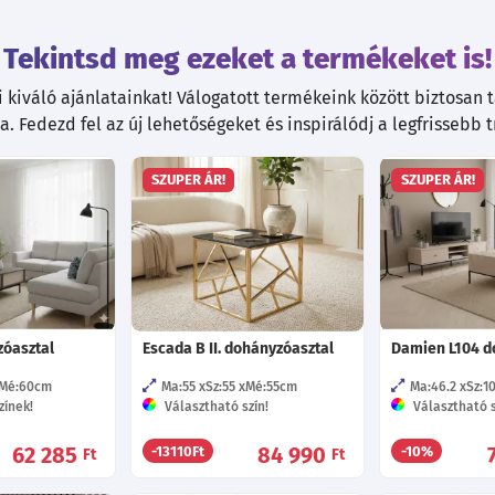
Tekintsd meg ezeket a termékeket is!
kiváló ajánlatainkat! Válogatott termékeink között biztosan ta
. Fedezd fel az új lehetőségeket és inspirálódj a legfrissebb 
SZUPER ÁR!
SZUPER ÁR!
zóasztal
Escada B II. dohányzóasztal
Damien L104 d
Mé:60
cm
Ma:55
Sz:55
Mé:55
cm
Ma:46.2
Sz:1
zínek!
Választható szín!
Választható s
62 285
84 990
-13110Ft
-10%
Ft
Ft