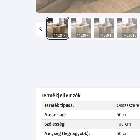
17 020 Ft
17 020 Ft
17 020 Ft
17 020 Ft
Termékjellemzők
Termék típusa:
Összeszerel
Magasság:
50 cm
Szélesség:
100 cm
Mélység (legnagyobb):
50 cm