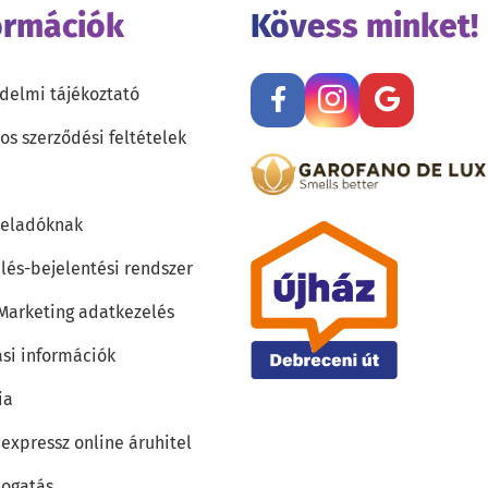
ormációk
Kövess minket!
delmi tájékoztató
os szerződési feltételek
teladóknak
lés-bejelentési rendszer
 Marketing adatkezelés
ási információk
ia
 expressz online áruhitel
ogatás