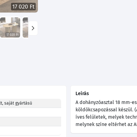
17 020 Ft
17 020 Ft
17 290 Ft
17 020 Ft
16 480 Ft
16 660 Ft
Leírás
A dohányzóasztal 18 mm-es 
t, saját gyártású
köldökcsapozással készül. (A
íves felületek, melyek tech
melynek színe eltérhet az A