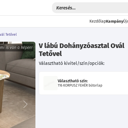
Kampány
Kezdőlap
Új
vál Tetővel
V lábú Dohányzóasztal Ovál
 mi is van a képen!
Tetővel
Választható kivitel/szín/opciók:
Választható szín:
116 KORPUSZ FEHÉR bútorlap
Következő