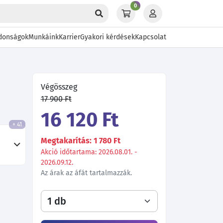
0
donságok
Munkáink
Karrier
Gyakori kérdések
Kapcsolat
Végösszeg
17 900 Ft
16 120 Ft
+ 41
Megtakarítás: 1 780 Ft
Akció időtartama: 2026.08.01. -
2026.09.12.
Az árak az áfát tartalmazzák.