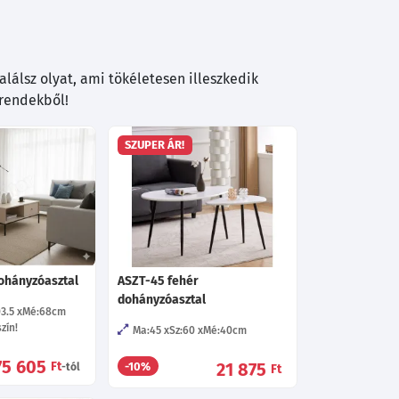
lálsz olyat, ami tökéletesen illeszkedik
trendekből!
SZUPER ÁR!
ohányzóasztal
ASZT-45 fehér
dohányzóasztal
03.5
Mé:68
cm
zín!
Ma:45
Sz:60
Mé:40
cm
75 605
Ft
21 875
-10%
-tól
Ft