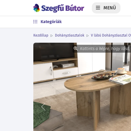
MENÜ
Kategóriák
Kezdőlap
Dohányzóasztalok
V lábú Dohányzóasztal O
Kattints a képre, hogy lásd,
Előző