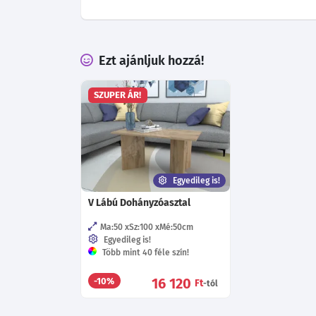
Ezt ajánljuk hozzá!
SZUPER ÁR!
Egyedileg is!
V Lábú Dohányzóasztal
Ma:50
Sz:100
Mé:50
cm
Egyedileg is!
Több mint 40 féle szín!
16 120
-10%
Ft
-tól