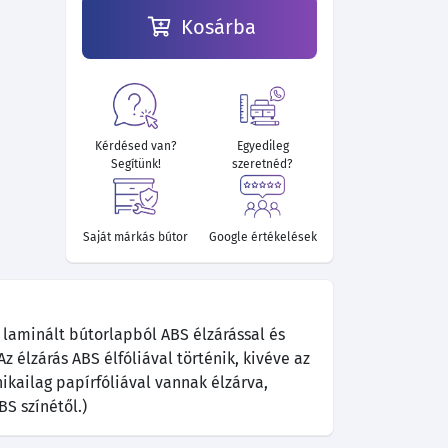
Kosárba
16 480 Ft
19 540 Ft
19 540 Ft
19 180 Ft
17 290 Ft
17 290 Ft
Kérdésed van?
Egyedileg
Segítünk!
szeretnéd?
Saját márkás bútor
Google értékelések
laminált bútorlapból ABS élzárással és
z élzárás ABS élfóliával történik, kivéve az
nikailag papírfóliával vannak élzárva,
BS színétől.)