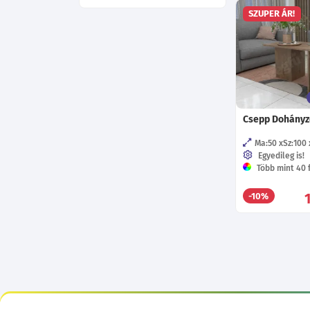
SZUPER ÁR!
Csepp Dohányz
Ma:50
Sz:100
Egyedileg is!
Több mint 40 f
-10%