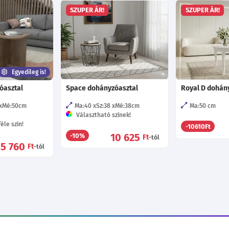
SZUPER ÁR!
SZUPER ÁR!
Egyedileg is!
óasztal
Space dohányzóasztal
Royal D dohán
Mé:50
cm
Ma:40
Sz:38
Mé:38
cm
Ma:50
cm
Választható színek!
éle szín!
-10610Ft
10 625
-10%
Ft
-tól
15 760
Ft
-tól