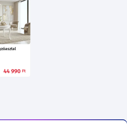
yzóasztal
44 990
Ft