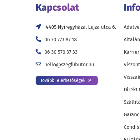
Kapcsolat
Inf
4405 Nyíregyháza, Lujza utca 6.
Adatvé
06 70 773 87 18
Általán
06 30 570 37 33
Karrier
hello@szegfubutor.hu
Viszon
Visszaé
További elérhetőségek
Direkt
Szállít
Garanc
Cofidis
EU tám