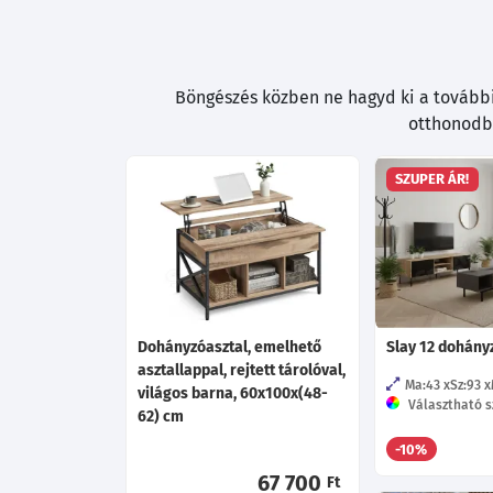
Böngészés közben ne hagyd ki a további 
otthonodba
SZUPER ÁR!
Dohányzóasztal, emelhető
Slay 12 dohány
asztallappal, rejtett tárolóval,
Ma:43
Sz:93
világos barna, 60x100x(48-
Választható s
62) cm
-10%
67 700
Ft