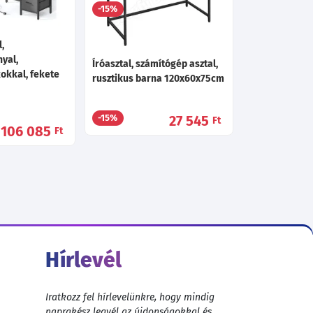
92 145
-15%
Ft
,
yal,
Íróasztal, számítógép asztal,
kokkal, fekete
rusztikus barna 120x60x75cm
m
27 545
-15%
Ft
106 085
Ft
Hírlevél
Iratkozz fel hírlevelünkre, hogy mindig
naprakész legyél az újdonságokkal és