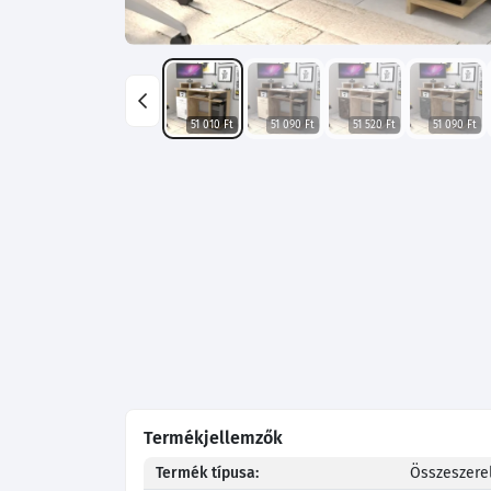
51 010 Ft
51 090 Ft
51 520 Ft
51 090 Ft
Termékjellemzők
Termék típusa:
Összeszerel