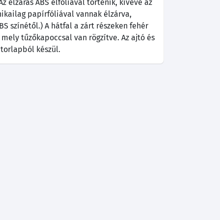
z élzárás ABS élfóliával történik, kivéve az
nikailag papírfóliával vannak élzárva,
S színétől.) A hátfal a zárt részeken fehér
mely tűzőkapoccsal van rögzítve. Az ajtó és
torlapból készül.