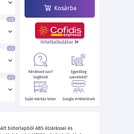
Kosárba
+ 2
51 010 Ft
51 690 Ft
51 090 Ft
57 130 Ft
51 520 Ft
Hitelkalkulátor
+ 1
Kérdésed van?
Egyedileg
Segítünk!
szeretnéd?
+ 1
Saját márkás bútor
Google értékelések
ált bútorlapból ABS élzárással és