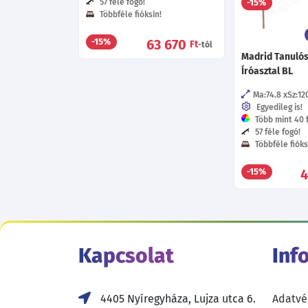
57 féle fogó!
5
-15%
Többféle fióksín!
63 670
-15%
Ft
-tól
Madrid Tanulós
Íróasztal BL
Ma:74.8
Sz:12
Egyedileg is!
Több mint 40 f
57 féle fogó!
Többféle fióks
4
-15%
Kapcsolat
Inf
4405 Nyíregyháza, Lujza utca 6.
Adatvé