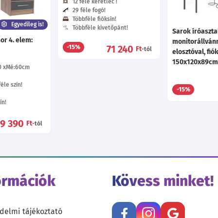
4 070
12 féle keretléc !
Ft
-tól
29 féle fogó!
Többféle fióksín!
Egyedileg is!
Többféle kivetőpánt!
Sarok íróasztal
or 4. elem:
monitorállvánn
71 240
-15%
Ft
-tól
elosztóval, fió
150x120x89c
0
Mé:60
cm
éle szín!
-15%
ín!
9 390
Ft
-tól
ormációk
Kövess minket!
delmi tájékoztató