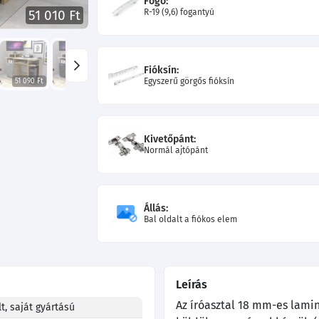
Fogó:
R-19 (9,6) fogantyú
51 010 Ft
Fióksín:
Egyszerű görgős fióksín
51 090 Ft
51 690 Ft
51 690 Ft
50 580 Ft
50 580 Ft
49 560 Ft
Kivetőpánt:
Normál ajtópánt
Állás:
Bal oldalt a fiókos elem
Leírás
Az íróasztal 18 mm-es lamin
t, saját gyártású