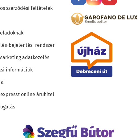
os szerződési feltételek
teladóknak
lés-bejelentési rendszer
 Marketing adatkezelés
ási információk
ia
 expressz online áruhitel
ogatás