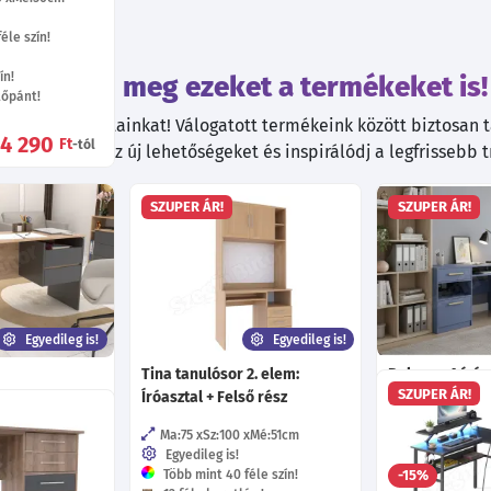
éle szín!
ín!
Tekintsd meg ezeket a termékeket is!
tőpánt!
kiváló ajánlatainkat! Válogatott termékeink között biztosan ta
4 290
Ft
-tól
. Fedezd fel az új lehetőségeket és inspirálódj a legfrissebb 
SZUPER ÁR!
SZUPER ÁR!
Egyedileg is!
Egyedileg is!
Tina tanulósor 2. elem:
Bologna A íróa
SZUPER ÁR!
Íróasztal + Felső rész
Mé:52
cm
Ma:82
Sz:125
Választható s
Ma:75
Sz:100
Mé:51
cm
éle szín!
Egyedileg is!
Több mint 40 féle szín!
-15%