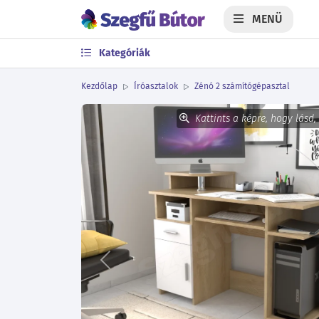
MENÜ
Kategóriák
Kezdőlap
Íróasztalok
Zénó 2 számítógépasztal
Kattints a képre, hogy lásd,
Előző