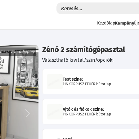
Kampány
Kezdőlap
Új
Zénó 2 számítógépasztal
 mi is van a képen!
Választható kivitel/szín/opciók:
Test színe:
116 KORPUSZ FEHÉR bútorlap
Ajtók és fiókok színe:
116 KORPUSZ FEHÉR bútorlap
Következő