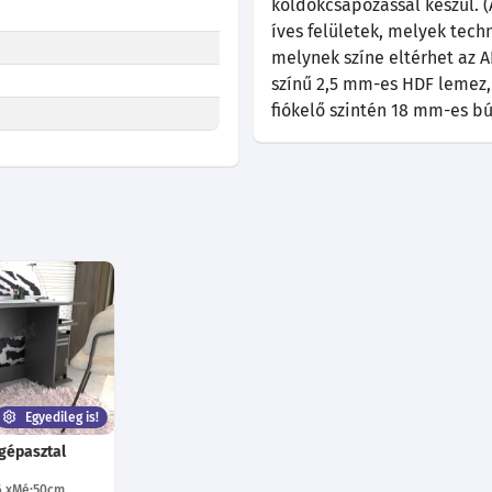
köldökcsapozással készül. (A
íves felületek, melyek tech
melynek színe eltérhet az AB
színű 2,5 mm-es HDF lemez, 
fiókelő szintén 18 mm-es bú
Egyedileg is!
gépasztal
6
Mé:50
cm