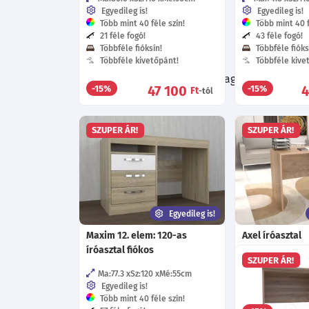
Egyedileg is!
Egyedileg is!
Több mint 40 féle szín!
Több mint 40 f
21 féle fogó!
43 féle fogó!
Többféle fióksín!
Többféle fióks
Többféle kivetőpánt!
Többféle kive
Böngészés közben ne hagyd ki a további 
47 100
4
-15%
-15%
Ft
-tól
otthonodba
SZUPER ÁR!
SZUPER ÁR!
Egyedileg is!
Maxim 12. elem: 120-as
Axel íróasztal
íróasztal fiókos
Ma:76
Sz:125
SZUPER ÁR!
Egyedileg is!
Ma:77.3
Sz:120
Mé:55
cm
Több mint 40 f
Egyedileg is!
Több mint 40 féle szín!