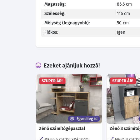
Magasság:
86.6 cm
Szélesség:
116 cm
Mélység (legnagyobb):
50 cm
Fiókos:
Igen
Ezeket ajánljuk hozzá!
SZUPER ÁR!
SZUPER ÁR!
Egyedileg is!
Zénó számítógépasztal
Zénó 3 számító
Ma:86.6
Sz:116
Mé:50
cm
Ma:74.8
Sz:11