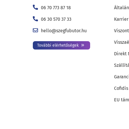
06 70 773 87 18
Általán
06 30 570 37 33
Karrier
hello@szegfubutor.hu
Viszon
Visszaé
További elérhetőségek
Direkt
Szállít
Garanc
Cofidis
EU tám