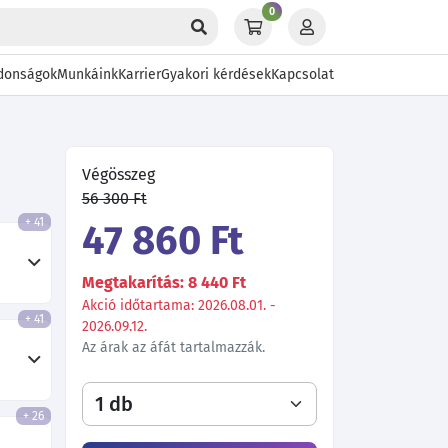
0
donságok
Munkáink
Karrier
Gyakori kérdések
Kapcsolat
Végösszeg
56 300 Ft
+ 41
47 860 Ft
Megtakarítás: 8 440 Ft
Akció időtartama: 2026.08.01. -
+ 41
2026.09.12.
Az árak az áfát tartalmazzák.
+ 26