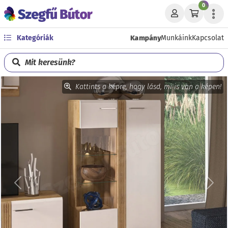
0
Kampány
Kategóriák
Munkáink
Kapcsolat
Mit keresünk?
Kattints a képre, hogy lásd, mi is van a képen!
Előző
Köve