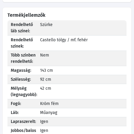
Termékjellemzők
Rendelhető
Szürke
láb színei:
Rendelhető
Castello tölgy / mf. fehér
színek:
Több színben
Nem
rendelhető:
Magasság:
143 cm
Szélesség:
92 cm
Mélység
42 cm
(legnagyobb):
Fogó:
Króm fém
Láb:
Műanyag
Lapraszerelt:
Igen
Jobbos/balos
Igen