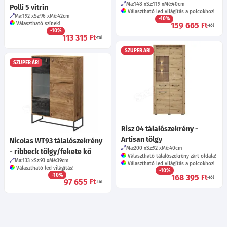
Ma:148
Sz:119
Mé:40
cm
Polli 5 vitrin
Választható led világítás a polcokhoz!
Ma:192
Sz:96
Mé:42
cm
-10%
Választható színek!
159 665
Ft
-tól
-10%
113 315
Ft
-tól
SZUPER ÁR!
SZUPER ÁR!
Risz 04 tálalószekrény -
Artisan tölgy
Nicolas WT93 tálalószekrény
Ma:200
Sz:92
Mé:40
cm
- ribbeck tölgy/fekete kő
Választható tálalószekrény zárt oldala!
Ma:133
Sz:93
Mé:39
cm
Választható led világítás a polcokhoz!
Választható led világítás!
-10%
-10%
168 395
Ft
-tól
97 655
Ft
-tól