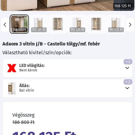
168 125 Ft
168 125 Ft
192 425 Ft
192 425 Ft
192 425 Ft
192 
Adaora 3 vitrin J/B - Castello tölgy/mf. fehér
Választható kivitel/szín/opciók:
+ 2
LED világítás:
Nem kérek
+ 2
Állás:
Bal vitrin
Végösszeg
186 800 Ft