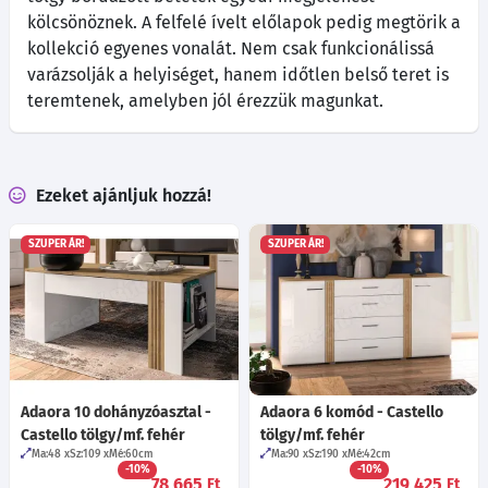
kölcsönöznek. A felfelé ívelt előlapok pedig megtörik a
kollekció egyenes vonalát. Nem csak funkcionálissá
varázsolják a helyiséget, hanem időtlen belső teret is
teremtenek, amelyben jól érezzük magunkat.
Ezeket ajánljuk hozzá!
SZUPER ÁR!
SZUPER ÁR!
Adaora 10 dohányzóasztal -
Adaora 6 komód - Castello
Castello tölgy/mf. fehér
tölgy/mf. fehér
Ma:48
Sz:109
Mé:60
cm
Ma:90
Sz:190
Mé:42
cm
-10%
-10%
78 665
219 425
Ft
Ft