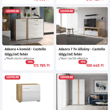
SZUPER ÁR!
SZUPER ÁR!
Adaora 4 komód - Castello
Adaora 7 Tv-állvány - Castello
tölgy/mf. fehér
tölgy/mf. fehér
Ma:90
Sz:143
Mé:42
cm
Ma:47
Sz:150
Mé:42
cm
-10%
-10%
173 795
100 445
Ft
Ft
SZUPER ÁR!
SZUPER ÁR!