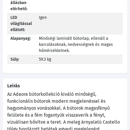
állásban
elérhető:
LED
Igen
világítással
ellátott:
Alapanyag:
Minőségi laminált bútorlap, ellenáll a
karcolásoknak, nedvességnek és magas
hőmérsékletnek.
Súly:
59.3 kg
Leírás
Az Adaora bútorkollekció kiváló minőségű,
funkcionális bútorok modern megjelenéssel és
hagyományos vonásokkal. A bútorok magasfényű
felülete és a fém fogantyúk visszaverik a fényt,
vizuálisan bővítve a teret. A meleg árnyalatú Castello
tölgy bordázott betétek egyedi megjelenést