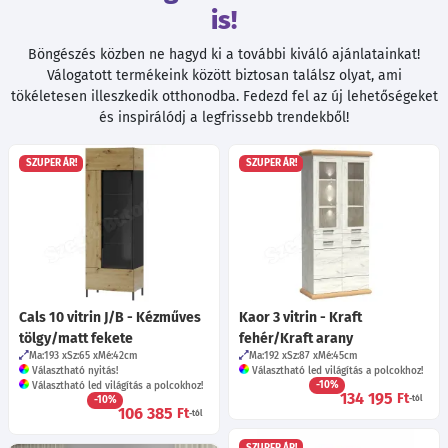
is!
Böngészés közben ne hagyd ki a további kiváló ajánlatainkat!
Válogatott termékeink között biztosan találsz olyat, ami
tökéletesen illeszkedik otthonodba. Fedezd fel az új lehetőségeket
és inspirálódj a legfrissebb trendekből!
SZUPER ÁR!
SZUPER ÁR!
Cals 10 vitrin J/B - Kézműves
Kaor 3 vitrin - Kraft
tölgy/matt fekete
fehér/Kraft arany
Ma:193
Sz:65
Mé:42
cm
Ma:192
Sz:87
Mé:45
cm
Választható nyitás!
Választható led világítás a polcokhoz!
-10%
Választható led világítás a polcokhoz!
134 195
Ft
-10%
-tól
106 385
Ft
-tól
SZUPER ÁR!