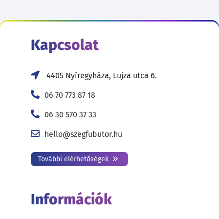
Kapcsolat
4405 Nyíregyháza, Lujza utca 6.
06 70 773 87 18
06 30 570 37 33
hello@szegfubutor.hu
További elérhetőségek
Információk