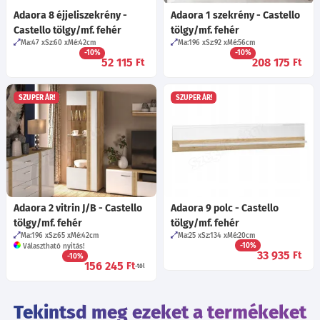
Adaora 8 éjjeliszekrény -
Adaora 1 szekrény - Castello
Castello tölgy/mf. fehér
tölgy/mf. fehér
Ma:47
Sz:60
Mé:42
cm
Ma:196
Sz:92
Mé:56
cm
-10%
-10%
52 115
208 175
Ft
Ft
SZUPER ÁR!
SZUPER ÁR!
Adaora 2 vitrin J/B - Castello
Adaora 9 polc - Castello
tölgy/mf. fehér
tölgy/mf. fehér
Ma:196
Sz:65
Mé:42
cm
Ma:25
Sz:134
Mé:20
cm
-10%
Választható nyitás!
33 935
Ft
-10%
156 245
Ft
-tól
Tekintsd meg ezeket a termékeket