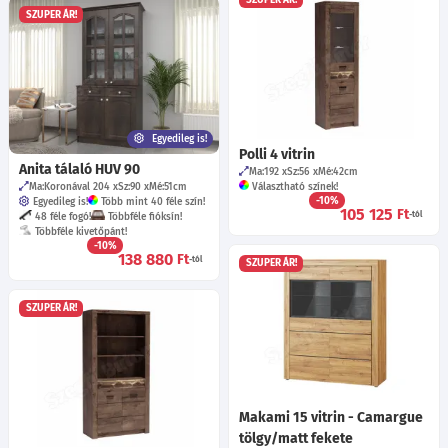
SZUPER ÁR!
Egyedileg is!
Polli 4 vitrin
Anita tálaló HUV 90
Ma:192
Sz:56
Mé:42
cm
Ma:Koronával 204
Sz:90
Mé:51
cm
Választható színek!
-10%
Egyedileg is!
Több mint 40 féle szín!
105 125
Ft
-tól
48 féle fogó!
Többféle fióksín!
Többféle kivetőpánt!
-10%
138 880
Ft
-tól
SZUPER ÁR!
SZUPER ÁR!
Makami 15 vitrin - Camargue
tölgy/matt fekete