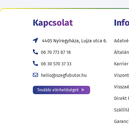
Kapcsolat
Inf
4405 Nyíregyháza, Lujza utca 6.
Adatvé
06 70 773 87 18
Általán
06 30 570 37 33
Karrier
hello@szegfubutor.hu
Viszon
Visszaé
További elérhetőségek
Direkt
Szállít
Garanc