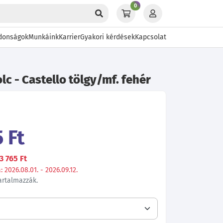
0
donságok
Munkáink
Karrier
Gyakori kérdések
Kapcsolat
lc - Castello tölgy/mf. fehér
 Ft
3 765 Ft
 2026.08.01. - 2026.09.12.
tartalmazzák.