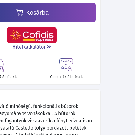
Kosárba
Hitelkalkulátor
 Segítünk!
Google értékelések
váló minőségű, funkcionális bútorok
agyományos vonásokkal. A bútorok
m fogantyúk visszaverik a fényt, vizuálisan
nyalatú Castello tölgy bordázott betétek