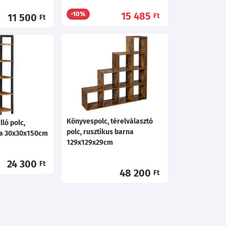
15 485
-10%
11 500
Ft
Ft
Könyvespolc, térelválasztó
lló polc,
polc, rusztikus barna
na 30x30x150cm
129x129x29cm
24 300
Ft
48 200
Ft