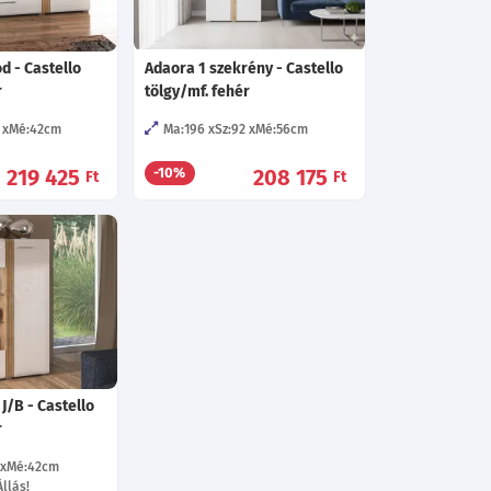
d - Castello
Adaora 1 szekrény - Castello
r
tölgy/mf. fehér
Mé:42
cm
Ma:196
Sz:92
Mé:56
cm
219 425
208 175
-10%
Ft
Ft
 J/B - Castello
r
Mé:42
cm
llás!