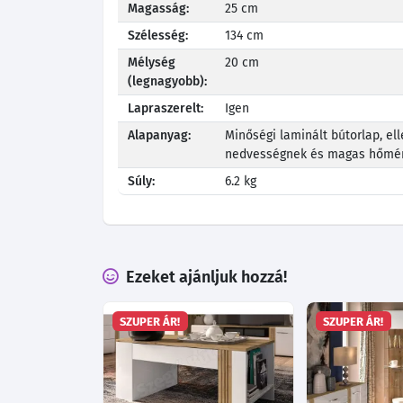
Magasság:
25 cm
Szélesség:
134 cm
Mélység
20 cm
(legnagyobb):
Lapraszerelt:
Igen
Alapanyag:
Minőségi laminált bútorlap, ell
nedvességnek és magas hőmér
Súly:
6.2 kg
Ezeket ajánljuk hozzá!
SZUPER ÁR!
SZUPER ÁR!