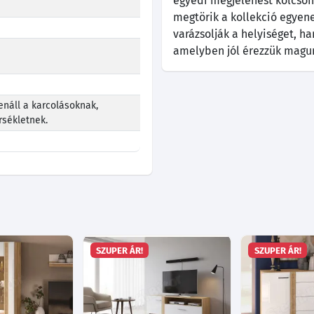
egyedi megjelenést kölcsönö
megtörik a kollekció egyen
varázsolják a helyiséget, h
amelyben jól érezzük magu
enáll a karcolásoknak,
sékletnek.
SZUPER ÁR!
SZUPER ÁR!