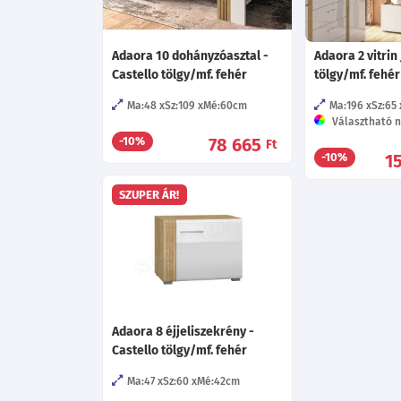
Adaora 10 dohányzóasztal -
Adaora 2 vitrin 
Castello tölgy/mf. fehér
tölgy/mf. fehér
Ma:48
Sz:109
Mé:60
cm
Ma:196
Sz:65
Választható n
78 665
-10%
Ft
1
-10%
SZUPER ÁR!
Adaora 8 éjjeliszekrény -
Castello tölgy/mf. fehér
Ma:47
Sz:60
Mé:42
cm