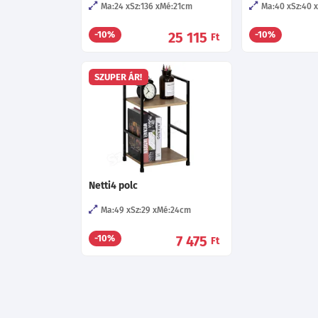
Ma:24
Sz:136
Mé:21
cm
Ma:40
Sz:40
25 115
-10%
-10%
Ft
SZUPER ÁR!
Netti4 polc
Ma:49
Sz:29
Mé:24
cm
7 475
-10%
Ft