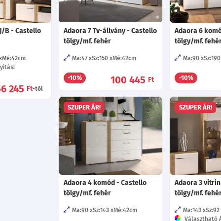
J/B - Castello
Adaora 7 Tv-állvány - Castello
Adaora 6 komó
tölgy/mf. fehér
tölgy/mf. fehé
Mé:42
cm
Ma:47
Sz:150
Mé:42
cm
Ma:90
Sz:190
yitás!
100 445
-10%
-10%
Ft
56 245
Ft
-tól
SZUPER ÁR!
SZUPER ÁR!
Adaora 4 komód - Castello
Adaora 3 vitrin
tölgy/mf. fehér
tölgy/mf. fehé
Ma:90
Sz:143
Mé:42
cm
Ma:143
Sz:92
Választható Á