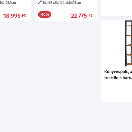
Mé:23.1
cm
Ma:32
Sz:120
Mé:18
cm
18 995
22 775
-10%
Ft
Ft
Könyvespolc, á
rusztikus bar