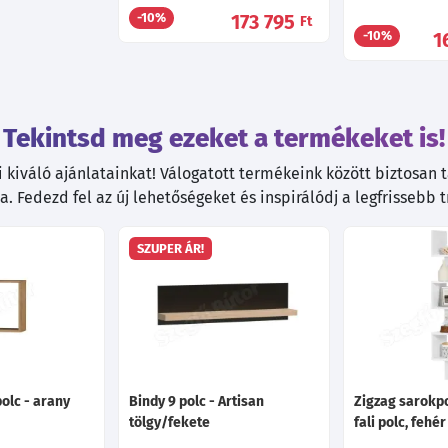
173 795
-10%
Ft
1
-10%
Tekintsd meg ezeket a termékeket is!
kiváló ajánlatainkat! Válogatott termékeink között biztosan ta
. Fedezd fel az új lehetőségeket és inspirálódj a legfrissebb 
SZUPER ÁR!
polc - arany
Bindy 9 polc - Artisan
Zigzag sarokpo
tölgy/fekete
fali polc, feh