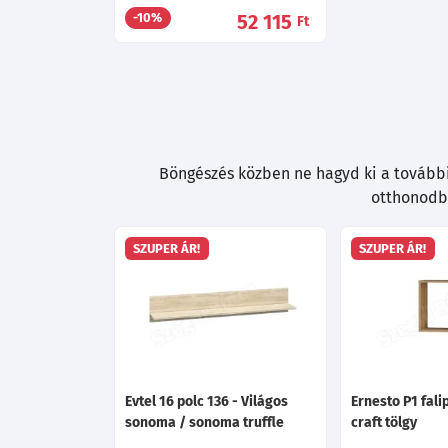
52 115
-10%
Ft
Böngészés közben ne hagyd ki a további 
otthonodba
SZUPER ÁR!
SZUPER ÁR!
Evtel 16 polc 136 - Világos
Ernesto P1 fali
sonoma / sonoma truffle
craft tölgy