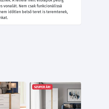
znek. A felfelé ívelt előlapok pedig
es vonalát. Nem csak funkcionálissá
anem időtlen belső teret is teremtenek,
nkat.
SZUPER ÁR!