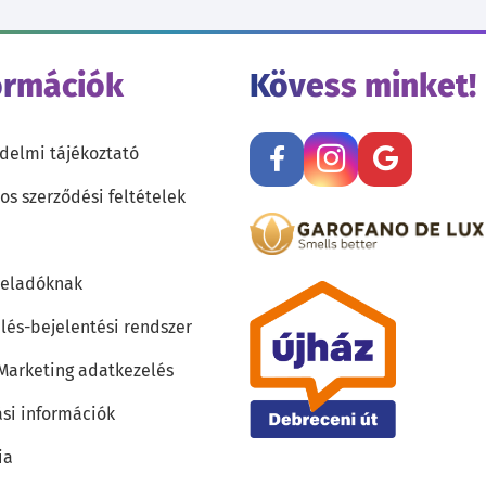
ormációk
Kövess minket!
delmi tájékoztató
os szerződési feltételek
teladóknak
lés-bejelentési rendszer
 Marketing adatkezelés
ási információk
ia