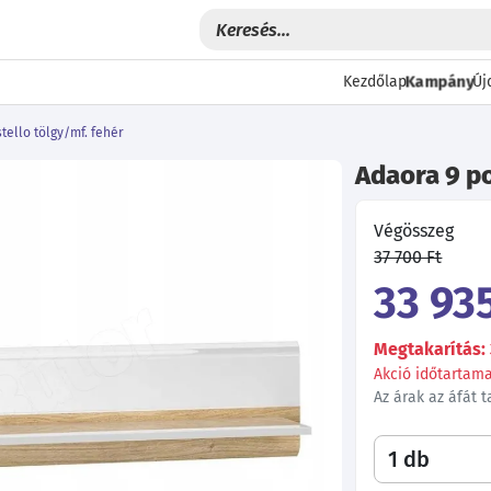
Kampány
Kezdőlap
Új
tello tölgy/mf. fehér
Adaora 9 po
Végösszeg
37 700 Ft
33 935
Megtakarítás: 
Akció időtartama:
Az árak az áfát 
Következő