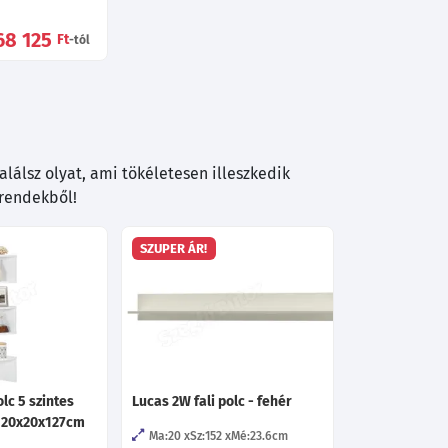
68 125
Ft
-tól
lálsz olyat, ami tökéletesen illeszkedik
trendekből!
SZUPER ÁR!
lc 5 szintes
Lucas 2W fali polc - fehér
ér 20x20x127cm
Ma:20
Sz:152
Mé:23.6
cm