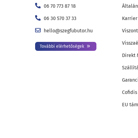
06 70 773 87 18
Általán
06 30 570 37 33
Karrier
hello@szegfubutor.hu
Viszon
Visszaé
További elérhetőségek
Direkt
Szállít
Garanc
Cofidis
EU tám