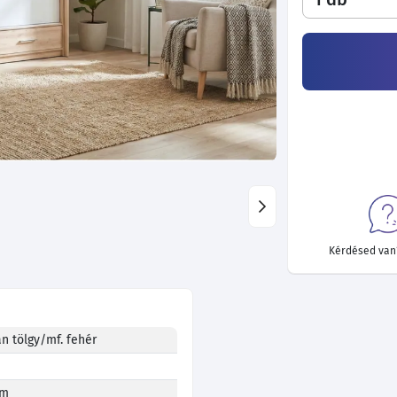
Kérdésed van?
an tölgy/mf. fehér
cm