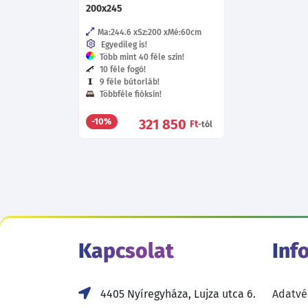
200x245
Ma:244.6
Sz:200
Mé:60
cm
Egyedileg is!
Több mint 40 féle szín!
10 féle fogó!
9 féle bútorláb!
Többféle fióksín!
321 850
-10%
Ft
-tól
Kapcsolat
Inf
4405 Nyíregyháza, Lujza utca 6.
Adatvé