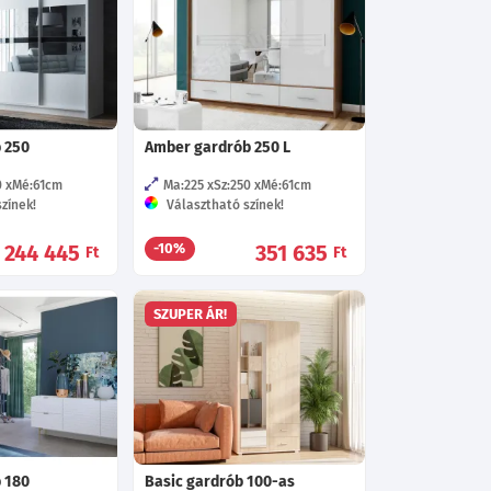
 250
Amber gardrób 250 L
0
Mé:61
cm
Ma:225
Sz:250
Mé:61
cm
zínek!
Választható színek!
244 445
351 635
-10%
Ft
Ft
SZUPER ÁR!
b 180
Basic gardrób 100-as