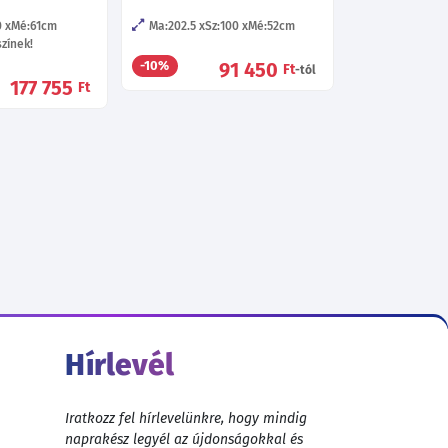
0
Mé:61
cm
Ma:202.5
Sz:100
Mé:52
cm
zínek!
91 450
-10%
Ft
-tól
177 755
Ft
Hírlevél
Iratkozz fel hírlevelünkre, hogy mindig
naprakész legyél az újdonságokkal és