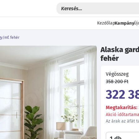
Kampány
Kezdőlap
Új
gy/mf. fehér
Alaska gard
fehér
Végösszeg
358 200 Ft
322 3
Megtakarítás: 
Akció időtartama:
Az árak az áfát 
Következő