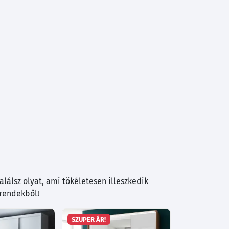
lálsz olyat, ami tökéletesen illeszkedik
trendekből!
SZUPER ÁR!