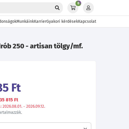
0
donságok
Munkáink
Karrier
Gyakori kérdések
Kapcsolat
rób 250 - artisan tölgy/mf.
85 Ft
35 815 Ft
 2026.08.01. - 2026.09.12.
tartalmazzák.