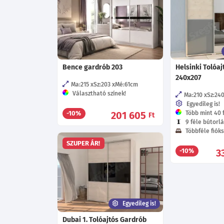
Bence gardrób 203
Helsinki Tolóa
240x207
Ma:215
Sz:203
Mé:61
cm
Választható színek!
Ma:210
Sz:24
Egyedileg is!
201 605
Több mint 40 f
-10%
Ft
9 féle bútorlá
Többféle fióks
SZUPER ÁR!
3
-10%
Egyedileg is!
Dubai 1. Tolóajtós Gardrób