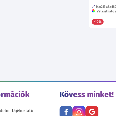
Ma:215
Sz:18
Választható s
-10%
ormációk
Kövess minket!
delmi tájékoztató