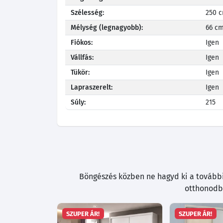
Szélesség:
250 
Mélység (legnagyobb):
66 c
Fiókos:
Igen
Vállfás:
Igen
Tükör:
Igen
Lapraszerelt:
Igen
Súly:
215
Böngészés közben ne hagyd ki a további 
otthonodba
SZUPER ÁR!
SZUPER ÁR!