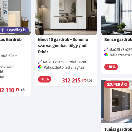
Egyedileg is!
jtós Gardrób
Nieol 10 gardrób - Sonoma
Bence gardrób
szarvasgombás tölgy / mf.
Ma:215
Sz:25
fehér
Választható s
0
Mé:60
cm
Ma:201
Sz:198.5
Mé:56
cm
éle szín!
-10%
Választható led világítás!
b!
ín!
312 215
-10%
Ft
-tól
SZUPER ÁR!
32 110
Ft
-tól
Tunisz gardró