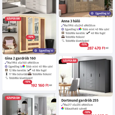
Egyedileg is!
SZUPER ÁR!
Bologna gardrób D4
Anna 3 háló
Sz:196
Mé:58
cm
Ma:199.6
Sz:240
Mé:50
cm
Választható színek!
Egyedileg is!
Több mint 40 féle szín!
Választható magasítással!
Többféle keretléc !
48 féle fogó!
-10%
Többféle fióksín!
166 325
Ft
Többféle kivetőpánt!
-10%
287 470
Ft
-tól
Egyedileg is!
Gina 2 gardrób 160
SZUPER ÁR!
Ma:199.6
Sz:160
Mé:50
cm
Egyedileg is!
Több mint 40 féle szín!
12 féle keretléc !
48 féle fogó!
17 féle bútorláb!
Többféle fióksín!
Többféle kivetőpánt!
-10%
192 160
Ft
-tól
SZUPER ÁR!
Dortmund gardrób 255
Ma:217
Sz:255
Mé:65
cm
Választható színek!
-10%