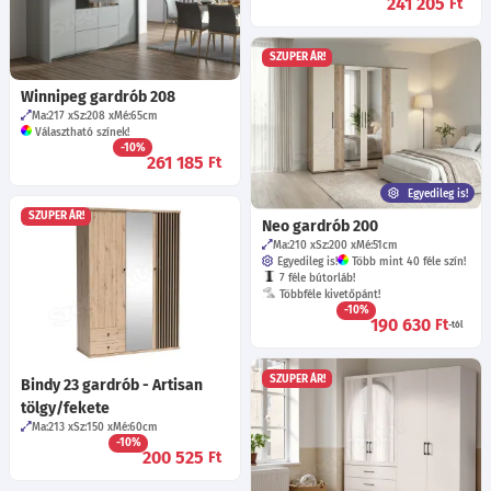
241 205
Ft
SZUPER ÁR!
Winnipeg gardrób 208
Ma:217
Sz:208
Mé:65
cm
Választható színek!
-10%
261 185
Ft
Egyedileg is!
SZUPER ÁR!
Neo gardrób 200
Ma:210
Sz:200
Mé:51
cm
Egyedileg is!
Több mint 40 féle szín!
7 féle bútorláb!
Többféle kivetőpánt!
-10%
190 630
Ft
-tól
SZUPER ÁR!
Bindy 23 gardrób - Artisan
tölgy/fekete
Ma:213
Sz:150
Mé:60
cm
-10%
200 525
Ft