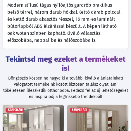
Modern stílusú tágas nyílóajtós gardrób praktikus
belső térrel, három darab fiókkal.Kettő darab polccal
és kettő darab akasztós résszel, 16 mm-es laminált
bútorlapból ABS élzárással készült. A képen látható
oak wotan színben kapható.Kiváló választás
előszobába, nappaliba és hálószobába is.
Tekintsd meg ezeket a termékeket
is!
Böngészés közben ne hagyd ki a további kiváló ajánlatainkat!
Válogatott termékeink között biztosan találsz olyat, ami
tökéletesen illeszkedik otthonodba. Fedezd fel az új lehetőségeket
és inspirálódj a legfrissebb trendekből!
SZUPER ÁR!
SZUPER ÁR!