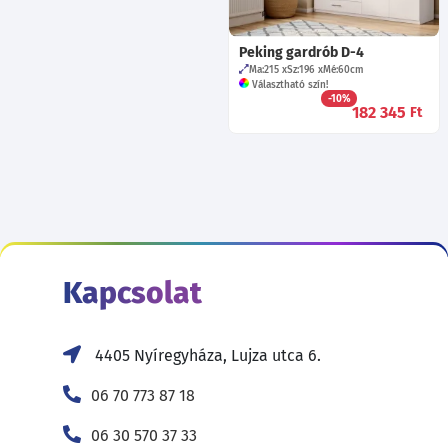
Peking gardrób D-4
Ma:215
Sz:196
Mé:60
cm
Választható szín!
-10%
182 345
Ft
Kapcsolat
4405 Nyíregyháza, Lujza utca 6.
06 70 773 87 18
06 30 570 37 33