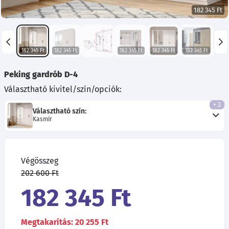
182 345 Ft
182 345 Ft
182 345 Ft
182 345 Ft
182 345 Ft
182 345 Ft
182 
Peking gardrób D-4
Választható kivitel/szín/opciók:
+ 2
Választható szín:
Kasmír
Végösszeg
202 600 Ft
182 345 Ft
Megtakarítás: 20 255 Ft