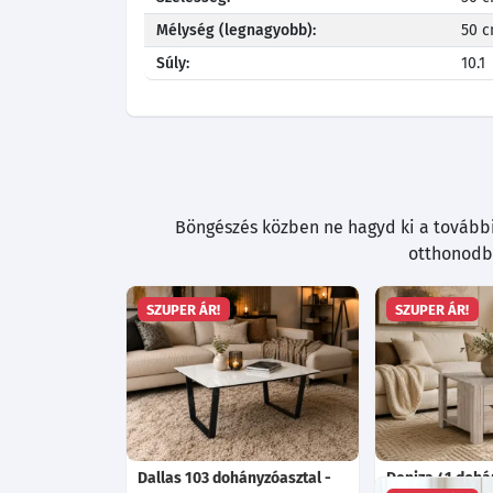
Mélység (legnagyobb):
50 
Súly:
10.1
Böngészés közben ne hagyd ki a további 
otthonodba
SZUPER ÁR!
SZUPER ÁR!
Dallas 103 dohányzóasztal -
Deniza 41 dohá