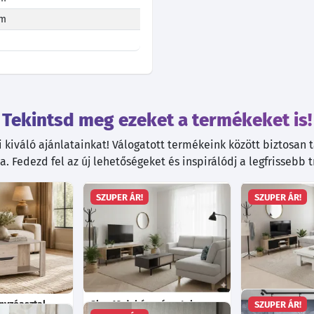
cm
Tekintsd meg ezeket a termékeket is!
kiváló ajánlatainkat! Válogatott termékeink között biztosan ta
. Fedezd fel az új lehetőségeket és inspirálódj a legfrissebb 
SZUPER ÁR!
SZUPER ÁR!
nyzóasztal -
Slay 12 dohányzóasztal
Zella 100/200
SZUPER ÁR!