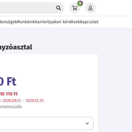
0
donságok
Munkáink
Karrier
Gyakori kérdések
Kapcsolat
nyzóasztal
0 Ft
10 110 Ft
 2026.06.11. - 2026.12.31.
tartalmazzák.