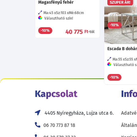
Magasfényű fehér
Sanremo tölgy
SZUPER ÁR!
Ma:45
Sz:103
Mé:68
cm
Ma:46
Sz:80
Választható szín!
-10%
40 775
-10%
Ft
-tól
Escada B dohán
Ma:55
Sz:55
Választható sz
-10%
Kapcsolat
Inf
4405 Nyíregyháza, Lujza utca 6.
Adatvé
06 70 773 87 18
Általán