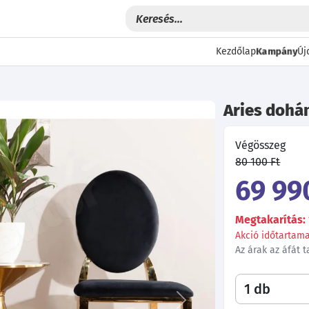
Kampány
Kezdőlap
Új
Aries dohá
Végösszeg
80 100 Ft
69 99
Megtakarítás: 
Akció időtartama:
Az árak az áfát 
Következő