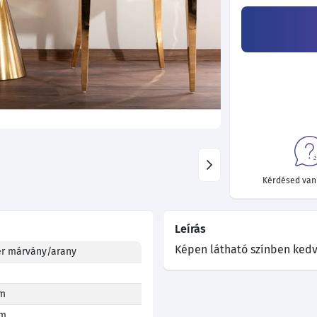
Kérdésed van?
Leírás
Képen látható színben kedv
r márvány/arany
m
cm
cm