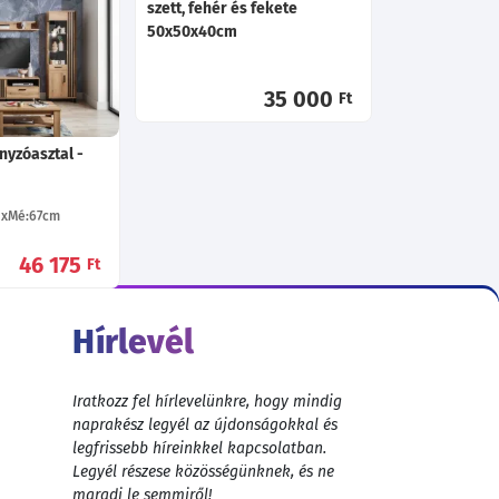
szett, fehér és fekete
50x50x40cm
133 115
Ft
35 000
Ft
nyzóasztal -
Mé:67
cm
46 175
Ft
Hírlevél
Iratkozz fel hírlevelünkre, hogy mindig
naprakész legyél az újdonságokkal és
legfrissebb híreinkkel kapcsolatban.
Legyél részese közösségünknek, és ne
maradj le semmiről!