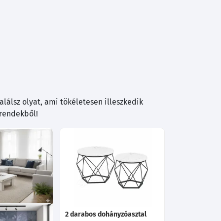
lálsz olyat, ami tökéletesen illeszkedik
trendekből!
 dohányzóasztal
2 darabos dohányzóasztal