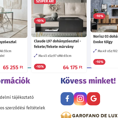
SZUPER ÁR!
/barna uni
Ma:43
Sz:93
Mé:60
cm
Mé:80
cm
Választható színek!
Mé:80
cm
-10%
62 285
-10%
64 355
Ft
Ft
Norisz 03 dohá
Claude L97 dohányzóasztal -
yzóasztal
Evoke tölgy
fekete/fekete márvány
Mé:55
cm
Ma:49
Sz:102
ín!
Ma:45
Sz:97
Mé:65
cm
-10%
65 255
64 175
-10%
Ft
Ft
ormációk
Kövess minket!
delmi tájékoztató
os szerződési feltételek