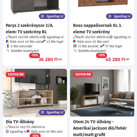
Egyedileg is!
Egyedileg is!
Parys 2 szekrénysor 2/A.
Boss nappalisornak KL 3.
elem: TV szekrény BL
eleme TV szekrény
Ma:60
Sz:100
Mé:51
cm
Egyedileg is!
Ma:50
Sz:160
Mé:51
cm
Egyedileg is!
Több mint 40 féle szín!
43 féle fogó!
Több mint 40 féle szín!
6 féle bútorláb!
12 féle keretléc !
57 féle fogó!
Többféle kivetőpánt!
Többféle kivetőpánt!
-10%
-10%
36 280
45 280
Ft
Ft
-tól
-tól
SZUPER ÁR!
SZUPER ÁR!
Egyedileg is!
Dia TV-Állvány
Otem 24 TV-állvány -
Ma:43.6
Sz:110
Mé:40
cm
Amerikai jackson dió/fehér
Egyedileg is!
Több mint 40 féle szín!
matt/matt grafit
-10%