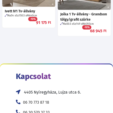
Ivett IV1 Tv-állvány
Joika 1 Tv-állvány - Grandson
Ma:54
Sz:150.5
Mé:40
cm
tölgy/grafit szürke
-10%
91 175
Ft
Ma:50.5
Sz:149
Mé:39.5
cm
-10%
68 945
Ft
Kapcsolat
4405 Nyíregyháza, Lujza utca 6.
06 70 773 87 18
06 30 570 37 33