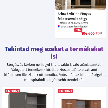
Arina 6 vitrin - Fényes
fekete/evoke tölgy
Ma:139
Sz:88.5
Mé:39
cm
Választható led világítás!
-10%
104 405
Ft
-tól
Tekintsd meg ezeket a termékeket
is!
Böngészés közben ne hagyd ki a további kiváló ajánlatainkat!
Válogatott termékeink között biztosan találsz olyat, ami
tökéletesen illeszkedik otthonodba. Fedezd fel az új lehetőségeket
és inspirálódj a legfrissebb trendekből!
SZUPER ÁR!
SZUPER ÁR!