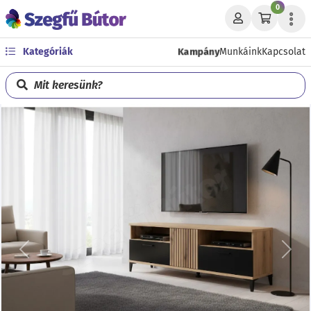
0
Kampány
Kategóriák
Munkáink
Kapcsolat
Mit keresünk?
Előző
Köve