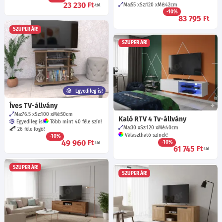
23 230
Ft
Ma:55
Sz:120
Mé:42
cm
-tól
-10%
83 795
Ft
SZUPER ÁR!
SZUPER ÁR!
Egyedileg is!
Íves TV-állvány
Ma:76.5
Sz:100
Mé:50
cm
Kaló RTV 4 Tv-állvány
Egyedileg is!
Több mint 40 féle szín!
Ma:30
Sz:120
Mé:40
cm
26 féle fogó!
Választható színek!
-10%
49 960
Ft
-10%
-tól
61 745
Ft
-tól
SZUPER ÁR!
SZUPER ÁR!