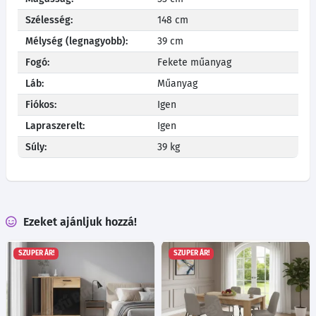
Szélesség:
148 cm
Mélység (legnagyobb):
39 cm
Fogó:
Fekete műanyag
Láb:
Műanyag
Fiókos:
Igen
Lapraszerelt:
Igen
Súly:
39 kg
Ezeket ajánljuk hozzá!
SZUPER ÁR!
SZUPER ÁR!