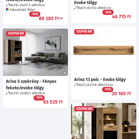
Evoke tölgy
Ma:194
Sz:67.5
Mé:39
cm
Ma:49
Sz:102
Mé:67
cm
Választható Állás!
-10%
-10%
46 715
Ft
89 285
Ft
-tól
SZUPER ÁR!
SZUPER ÁR!
Arina 13 polc - Evoke tölgy
Arina 5 szekrény - Fényes
Ma:22
Sz:148
Mé:23.5
cm
fekete/evoke tölgy
-10%
20 165
Ft
Ma:126
Sz:88.5
Mé:39
cm
-10%
83 525
Ft
SZUPER ÁR!