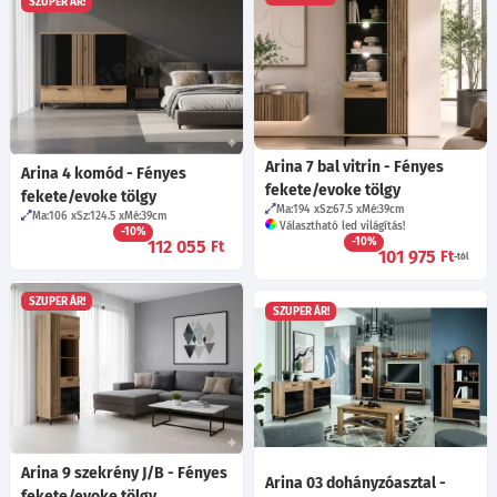
SZUPER ÁR!
Arina 7 bal vitrin - Fényes
Arina 4 komód - Fényes
fekete/evoke tölgy
fekete/evoke tölgy
Ma:194
Sz:67.5
Mé:39
cm
Ma:106
Sz:124.5
Mé:39
cm
Választható led világítás!
-10%
-10%
112 055
Ft
101 975
Ft
-tól
SZUPER ÁR!
SZUPER ÁR!
Arina 9 szekrény J/B - Fényes
Arina 03 dohányzóasztal -
fekete/evoke tölgy