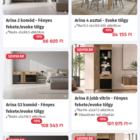
Arina 2 komód - Fényes
Arina 4 asztal - Evoke tölgy
Ma:76.5
Sz:160-200
Mé:90
cm
fekete/evoke tölgy
-10%
Ma:84
Sz:88.5
Mé:39
cm
84 155
Ft
-10%
66 605
Ft
SZUPER ÁR!
SZUPER ÁR!
Arina 8 jobb vitrin - Fényes
Arina S3 komód - Fényes
fekete/evoke tölgy
Ma:194
Sz:67.5
Mé:39
cm
fekete/evoke tölgy
Választható led világítás!
Ma:84
Sz:156.5
Mé:39
cm
-10%
-10%
101 975
Ft
-tól
108 545
Ft
SZUPER ÁR!