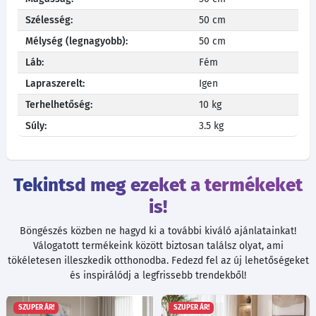
Szélesség:
50 cm
Mélység (legnagyobb):
50 cm
Láb:
Fém
Lapraszerelt:
Igen
Terhelhetőség:
10 kg
Súly:
3.5 kg
Tekintsd meg ezeket a termékeket
is!
Böngészés közben ne hagyd ki a további kiváló ajánlatainkat!
Válogatott termékeink között biztosan találsz olyat, ami
tökéletesen illeszkedik otthonodba. Fedezd fel az új lehetőségeket
és inspirálódj a legfrissebb trendekből!
SZUPER ÁR!
SZUPER ÁR!