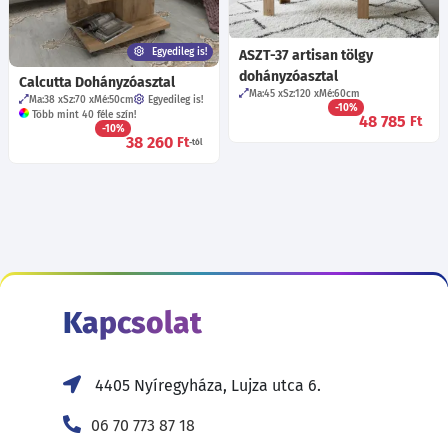
Egyedileg is!
ASZT-37 artisan tölgy
dohányzóasztal
Calcutta Dohányzóasztal
Ma:45
Sz:120
Mé:60
cm
Ma:38
Sz:70
Mé:50
cm
Egyedileg is!
-10%
Több mint 40 féle szín!
48 785
Ft
-10%
38 260
Ft
-tól
Kapcsolat
4405 Nyíregyháza, Lujza utca 6.
06 70 773 87 18