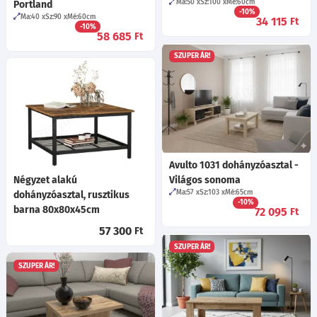
Ma:50
Sz:100
Mé:60
cm
Portland
-10%
Ma:40
Sz:90
Mé:60
cm
34 115
Ft
-10%
58 685
Ft
SZUPER ÁR!
Avulto 1031 dohányzóasztal -
Négyzet alakú
Világos sonoma
Ma:57
Sz:103
Mé:65
cm
dohányzóasztal, rusztikus
-10%
barna 80x80x45cm
72 095
Ft
57 300
Ft
SZUPER ÁR!
SZUPER ÁR!