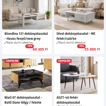
Blondina 121 dohányzóasztal
Dival dohányzóasztal - Mf.
- Havas fenyő/new grey
fehér/szürke
Ma:56
Sz:114
Mé:67
cm
Ma:40
Sz:110
Mé:60
cm
-10%
-10%
69 305
55 805
Ft
Ft
SZUPER ÁR!
SZUPER ÁR!
Niati 07 dohányzóasztal -
ASZT-46 fehér
Balti Dune tölgy / fekete
dohányzóasztal