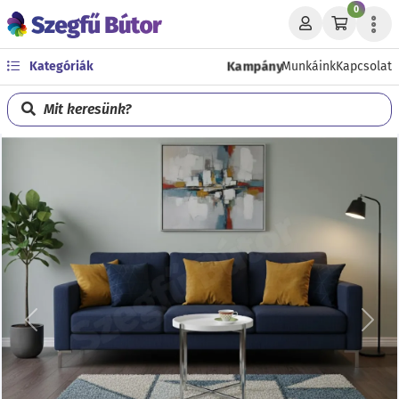
0
Kampány
Kategóriák
Munkáink
Kapcsolat
Mit keresünk?
Előző
Köve