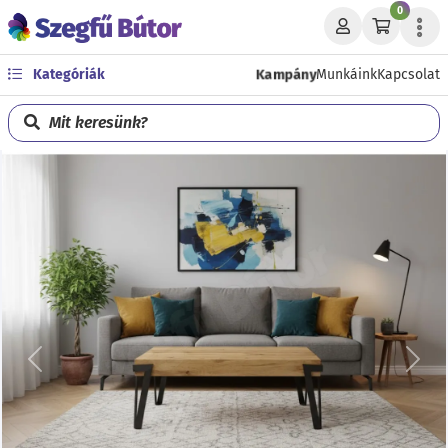
0
Kampány
Kategóriák
Munkáink
Kapcsolat
Mit keresünk?
Előző
Köve