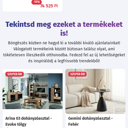
-10%
74 525
Ft
Tekintsd meg ezeket a termékeket
is!
Böngészés közben ne hagyd ki a további kiváló ajánlatainkat!
Válogatott termékeink között biztosan találsz olyat, ami
tökéletesen illeszkedik otthonodba. Fedezd fel az új lehetőségeket
és inspirálódj a legfrissebb trendekből!
SZUPER ÁR!
SZUPER ÁR!
Arina 03 dohányzóasztal -
Gemini dohányzóasztal -
Evoke tölgy
Fehér