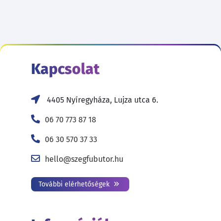
Kapcsolat
4405 Nyíregyháza, Lujza utca 6.
06 70 773 87 18
06 30 570 37 33
hello@szegfubutor.hu
További elérhetőségek