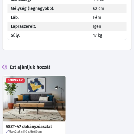
Mélység (legnagyobb):
62 cm
Láb:
Fém
Lapraszerelt:
Igen
Súly:
17 kg
Ezt ajánljuk hozzá!
SZUPER ÁR!
ASZT-47 dohányzóasztal
Ma:42
Sz:110
Mé:60
cm