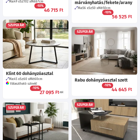
Ma:49
Sz:102
Mé:67
cm
márványhatás/fekete/arany
-10%
Ma:56
Sz:50
Mé:50
cm
46 715
Ft
-10%
56 525
Ft
SZUPER ÁR!
SZUPER ÁR!
Klint 60 dohányzóasztal
Ma:45
Sz:60
Mé:60
cm
Rabu dohányzóasztal szett
Választható színek!
-10%
-10%
44 645
Ft
27 095
Ft
-tól
SZUPER ÁR!
SZUPER ÁR!