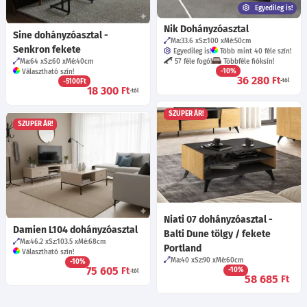
Egyedileg is!
Nik Dohányzóasztal
Sine dohányzóasztal -
Ma:33.6
Sz:100
Mé:50
cm
Senkron fekete
Egyedileg is!
Több mint 40 féle szín!
Ma:64
Sz:60
Mé:40
cm
57 féle fogó!
Többféle fióksín!
-10%
Választható szín!
36 280
Ft
-5100Ft
-tól
18 300
Ft
-tól
SZUPER ÁR!
SZUPER ÁR!
Niati 07 dohányzóasztal -
Damien L104 dohányzóasztal
Balti Dune tölgy / fekete
Ma:46.2
Sz:103.5
Mé:68
cm
Portland
Választható szín!
Ma:40
Sz:90
Mé:60
cm
-10%
75 605
Ft
-10%
-tól
58 685
Ft