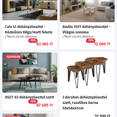
Cals 41 dohányzóasztal -
Avulto 1031 dohányzóasztal -
Kézműves tölgy/matt fekete
Világos sonoma
Ma:40
Sz:120
Mé:60
cm
Ma:57
Sz:103
Mé:65
cm
-10%
-10%
63 365
72 095
Ft
Ft
SZUPER ÁR!
ASZT-62 dohányzóasztal szett
3 darabos doháznyzóasztal
-10%
szett, rusztikus barna
87 485
Ft
58x58x45cm
31 100
Ft