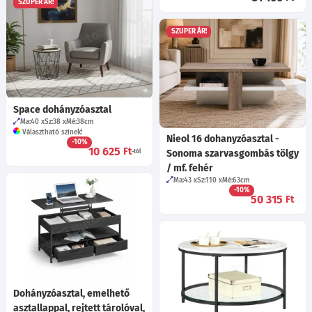
SZUPER ÁR!
SZUPER ÁR!
Space dohányzóasztal
Ma:40
Sz:38
Mé:38
cm
Választható színek!
Nieol 16 dohanyzóasztal -
-10%
10 625
Ft
Sonoma szarvasgombás tölgy
-tól
/ mf. fehér
Ma:43
Sz:110
Mé:63
cm
-10%
50 315
Ft
Dohányzóasztal, emelhető
asztallappal, rejtett tárolóval,