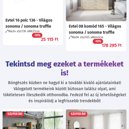
Evtel 16 polc 136 - Világos
sonoma / sonoma truffle
Evtel 08 komód 165 - Világos
Ma:24
Sz:136
Mé:21
cm
sonoma / sonoma truffle
-10%
Ma:94
Sz:165
Mé:43
cm
25 115
Ft
-10%
178 295
Ft
Tekintsd meg ezeket a termékeket
is!
Böngészés közben ne hagyd ki a további kiváló ajánlatainkat!
Válogatott termékeink között biztosan találsz olyat, ami
tökéletesen illeszkedik otthonodba. Fedezd fel az új lehetőségeket
és inspirálódj a legfrissebb trendekből!
SZUPER ÁR!
SZUPER ÁR!