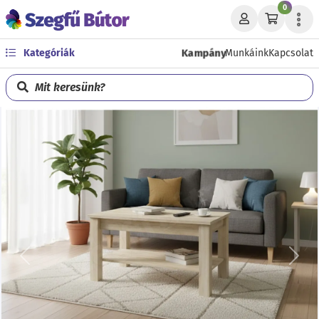
0
Kampány
Kategóriák
Munkáink
Kapcsolat
Mit keresünk?
Előző
Köve