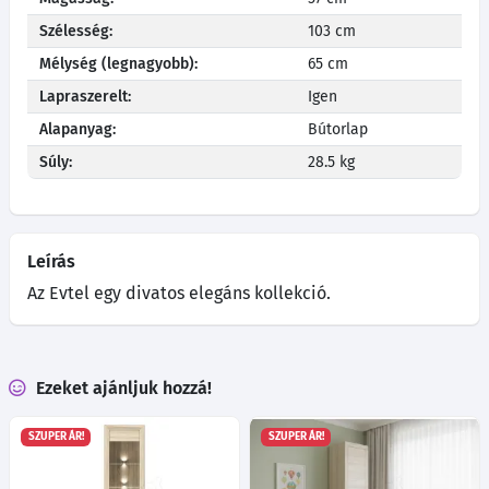
Szélesség:
103 cm
Mélység (legnagyobb):
65 cm
Lapraszerelt:
Igen
Alapanyag:
Bútorlap
Súly:
28.5 kg
Leírás
Az Evtel egy divatos elegáns kollekció.
Ezeket ajánljuk hozzá!
SZUPER ÁR!
SZUPER ÁR!