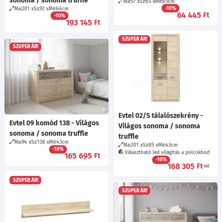
sonoma / sonoma truffle
Ma:57
Sz:65
Mé:65
cm
-10%
Ma:201
Sz:92
Mé:66
cm
64 445
Ft
-10%
193 145
Ft
SZUPER ÁR!
SZUPER ÁR!
Evtel 02/S tálalószekrény -
Evtel 09 komód 138 - Világos
Világos sonoma / sonoma
sonoma / sonoma truffle
truffle
Ma:94
Sz:138
Mé:43
cm
Ma:201
Sz:85
Mé:43
cm
-10%
Választható led világítás a polcokhoz!
165 695
Ft
-10%
168 305
Ft
-tól
SZUPER ÁR!
SZUPER ÁR!