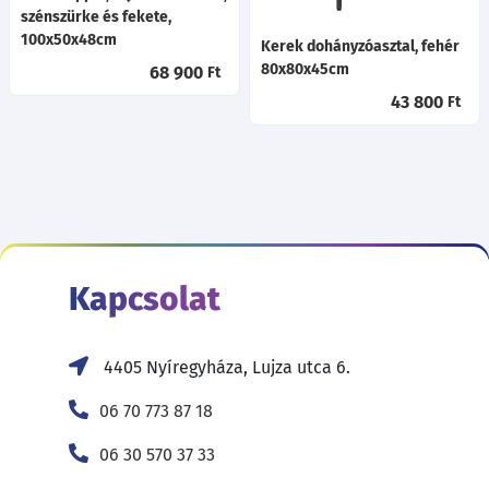
szénszürke és fekete,
100x50x48cm
Kerek dohányzóasztal, fehér
80x80x45cm
68 900
Ft
43 800
Ft
Kapcsolat
4405 Nyíregyháza, Lujza utca 6.
06 70 773 87 18
06 30 570 37 33