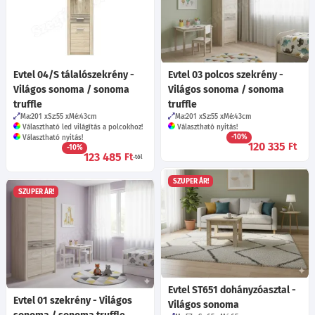
Evtel 04/S tálalószekrény -
Evtel 03 polcos szekrény -
Világos sonoma / sonoma
Világos sonoma / sonoma
truffle
truffle
Ma:201
Sz:55
Mé:43
cm
Ma:201
Sz:55
Mé:43
cm
Választható led világítás a polcokhoz!
Választható nyitás!
-10%
Választható nyitás!
120 335
Ft
-10%
123 485
Ft
-tól
SZUPER ÁR!
SZUPER ÁR!
Evtel ST651 dohányzóasztal -
Evtel 01 szekrény - Világos
Világos sonoma