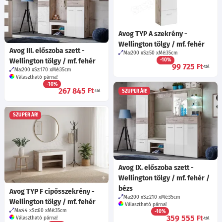
Avog TYP A szekrény -
Wellington tölgy / mf. fehér
Avog III. előszoba szett -
Ma:200
Sz:50
Mé:35
cm
Wellington tölgy / mf. fehér
-10%
99 725
Ft
-tól
Ma:200
Sz:170
Mé:35
cm
Választható párna!
-10%
267 845
Ft
SZUPER ÁR!
-tól
SZUPER ÁR!
Avog IX. előszoba szett -
Wellington tölgy / mf. fehér /
bézs
Avog TYP F cipősszekrény -
Ma:200
Sz:210
Mé:35
cm
Wellington tölgy / mf. fehér
Választható párna!
Ma:44
Sz:60
Mé:35
cm
-10%
359 555
Ft
Választható párna!
-tól