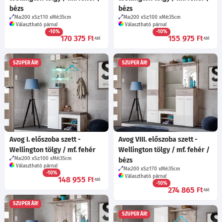
bézs
bézs
Ma:200
Sz:110
Mé:35
cm
Ma:200
Sz:100
Mé:35
cm
Választható párna!
Választható párna!
-10%
-10%
170 375
155 975
Ft
Ft
-tól
-tól
SZUPER ÁR!
SZUPER ÁR!
Avog I. előszoba szett -
Avog VIII. előszoba szett -
Wellington tölgy / mf. fehér
Wellington tölgy / mf. fehér /
Ma:200
Sz:100
Mé:35
cm
bézs
Választható párna!
Ma:200
Sz:170
Mé:35
cm
-10%
Választható párna!
148 955
Ft
-tól
-10%
274 865
Ft
-tól
SZUPER ÁR!
SZUPER ÁR!