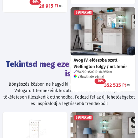
-10%
26 915
Ft
-tól
SZUPER ÁR!
Avog IV. előszoba szett -
Tekintsd meg ezeket a termékeket
Wellington tölgy / mf. fehér
is!
Ma:200
Sz:210
Mé:35
cm
Választható párna!
-10%
Böngészés közben ne hagyd ki a további kiváló ajánlatainkat!
352 535
Ft
-tól
Válogatott termékeink között biztosan találsz olyat, ami
tökéletesen illeszkedik otthonodba. Fedezd fel az új lehetőségeket
és inspirálódj a legfrissebb trendekből!
SZUPER ÁR!