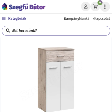
0
Kampány
Kategóriák
Munkáink
Kapcsolat
Mit keresünk?
Előző
Köve