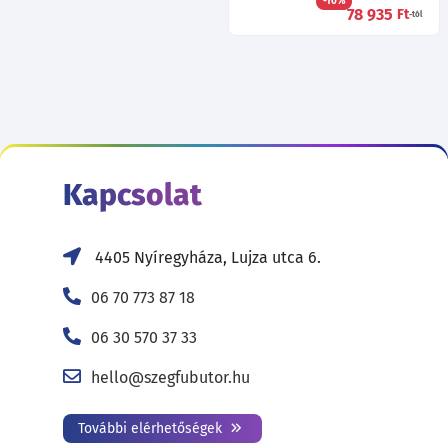
-10%
78 935
Ft
-tól
Kapcsolat
4405 Nyíregyháza, Lujza utca 6.
06 70 773 87 18
06 30 570 37 33
hello@szegfubutor.hu
További elérhetőségek