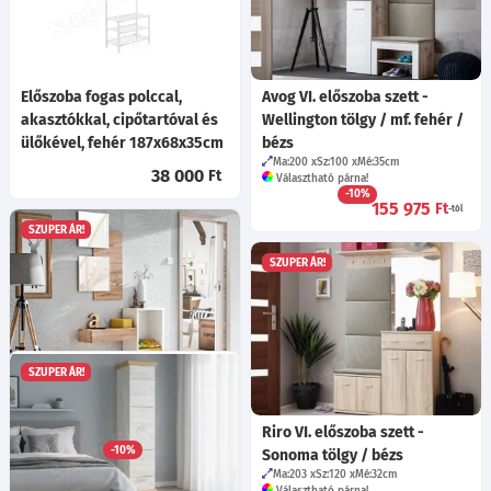
Előszoba fogas polccal,
Avog VI. előszoba szett -
akasztókkal, cipőtartóval és
Wellington tölgy / mf. fehér /
ülőkével, fehér 187x68x35cm
bézs
Ma:200
Sz:100
Mé:35
cm
38 000
Ft
Választható párna!
-10%
155 975
Ft
-tól
SZUPER ÁR!
SZUPER ÁR!
SZUPER ÁR!
Izzi I. előszoba szett
Ma:170
Sz:100
Mé:30
cm
Riro VI. előszoba szett -
Választható színek!
-10%
Sonoma tölgy / bézs
83 885
Ft
-tól
Ma:203
Sz:120
Mé:32
cm
Választható párna!