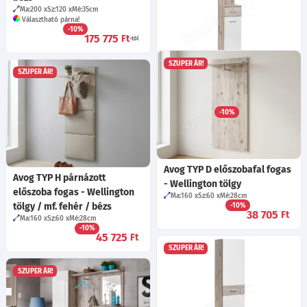
Ma:200
Sz:120
Mé:35
cm
Választható párna!
-10%
175 775
Ft
-tól
SZUPER ÁR!
SZUPER ÁR!
Avog TYP B+C szekrény -
Wellington tölgy / mf. fehér
Ma:200
Sz:40
Mé:35
cm
-10%
84 695
Ft
-tól
Avog TYP D előszobafal fogas
Avog TYP H párnázott
- Wellington tölgy
előszoba fogas - Wellington
Ma:160
Sz:60
Mé:28
cm
tölgy / mf. fehér / bézs
-10%
38 705
Ft
Ma:160
Sz:60
Mé:28
cm
-10%
45 725
Ft
SZUPER ÁR!
SZUPER ÁR!