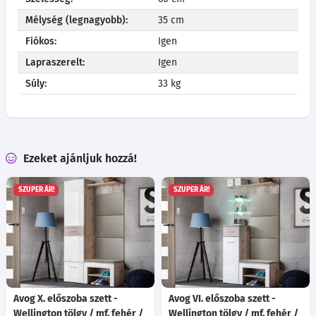
Mélység (legnagyobb):
35 cm
Fiókos:
Igen
Lapraszerelt:
Igen
Súly:
33 kg
Ezeket ajánljuk hozzá!
SZUPER ÁR!
SZUPER ÁR!
Avog X. előszoba szett -
Avog VI. előszoba szett -
Wellington tölgy / mf. fehér /
Wellington tölgy / mf. fehér /