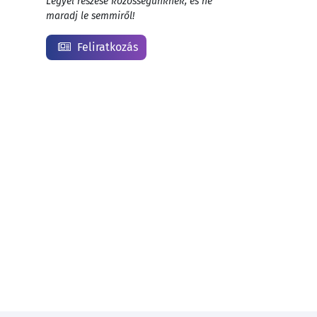
Legyél részese közösségünknek, és ne
maradj le semmiről!
Feliratkozás