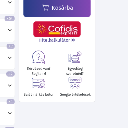
Kosárba
+ 54
245 620 Ft
Hitelkalkulátor
+ 7
Kérdésed van?
Egyedileg
Segítünk!
szeretnéd?
+ 2
Saját márkás bútor
Google értékelések
+ 1