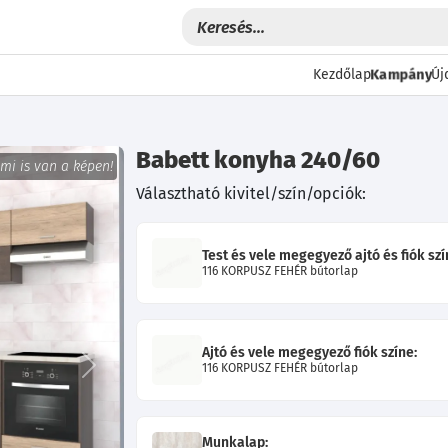
Kampány
Kezdőlap
Új
Babett konyha 240/60
 mi is van a képen!
Választható kivitel/szín/opciók:
Test és vele megegyező ajtó és fiók szí
116 KORPUSZ FEHÉR bútorlap
Ajtó és vele megegyező fiók színe:
116 KORPUSZ FEHÉR bútorlap
Következő
Munkalap: