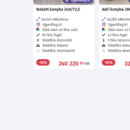
Egyedileg is!
Babett konyha 240/72,5
Adri konyha 28
Sz:240
Mé:60
cm
Sz:280
Mé:60
Egyedileg is!
Egyedileg is!
Több mint 40 féle szín!
Több mint 40 f
56 féle fogó!
42 féle fogó!
Többféle bútorláb!
5 féle bútorlá
Többféle fióksín!
Többféle fióks
Többféle kivetőpánt!
Többféle kive
240 220
3
-10%
-10%
Ft
-tól