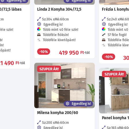
Egyedileg is!
Egyedileg is!
0/72,5 lábas
Linda 2 Konyha 304/72,5
Frézia I. kony
cm
Sz:304
Mé:60
cm
Sz:240
Mé:6
Egyedileg is!
Egyedileg is!
éle szín!
Több mint 40 féle szín!
Több mint 40 f
Többféle fióksín!
57 féle fogó!
b!
Többféle kivetőpánt!
Többféle fióks
ín!
Többféle kive
tőpánt!
419 950
-10%
Ft
-tól
3
-10%
21 490
Ft
-tól
SZUPER ÁR!
SZUPER ÁR!
Egyedileg is!
Milena konyha 200/60
Panel konyha 
Sz:200
Mé:60
cm
Egyedileg is!
Sz:165
Mé:60