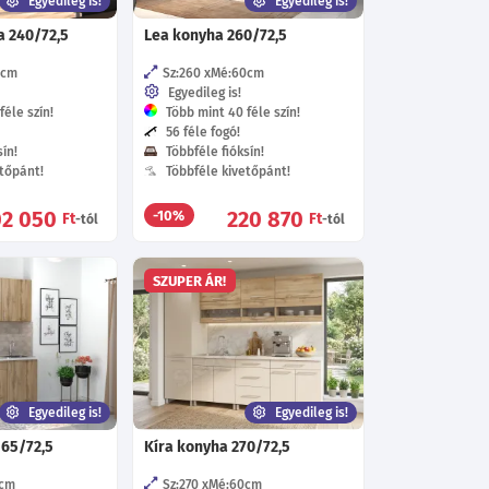
Egyedileg is!
Egyedileg is!
ha 240/72,5
Lea konyha 260/72,5
0
cm
Sz:260
Mé:60
cm
Egyedileg is!
éle szín!
Több mint 40 féle szín!
56 féle fogó!
ín!
Többféle fióksín!
tőpánt!
Többféle kivetőpánt!
02 050
220 870
-10%
Ft
Ft
-tól
-tól
SZUPER ÁR!
Egyedileg is!
Egyedileg is!
165/72,5
Kíra konyha 270/72,5
cm
Sz:270
Mé:60
cm