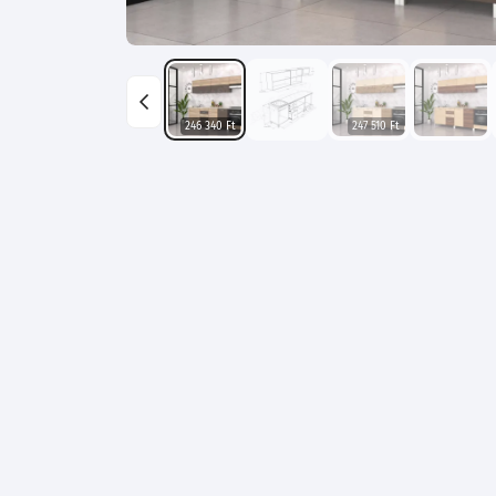
246 340 Ft
247 510 Ft