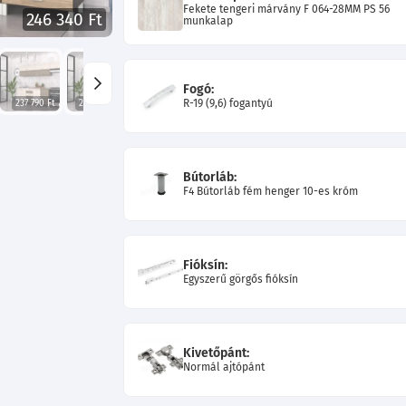
Fekete tengeri márvány F 064-28MM PS 56
246 340 Ft
munkalap
Fogó:
R-19 (9,6) fogantyú
237 790 Ft
281 080 Ft
278 020 Ft
256 240 Ft
254 710 Ft
Bútorláb:
F4 Bútorláb fém henger 10-es króm
Fióksín:
Egyszerű görgős fióksín
Kivetőpánt:
Normál ajtópánt