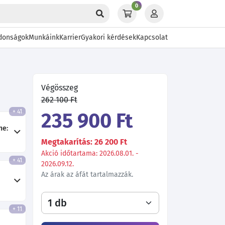
0
donságok
Munkáink
Karrier
Gyakori kérdések
Kapcsolat
Végösszeg
262 100 Ft
+ 41
235 900 Ft
ne:
Megtakarítás: 26 200 Ft
Akció időtartama: 2026.08.01. -
+ 41
2026.09.12.
Az árak az áfát tartalmazzák.
+ 11