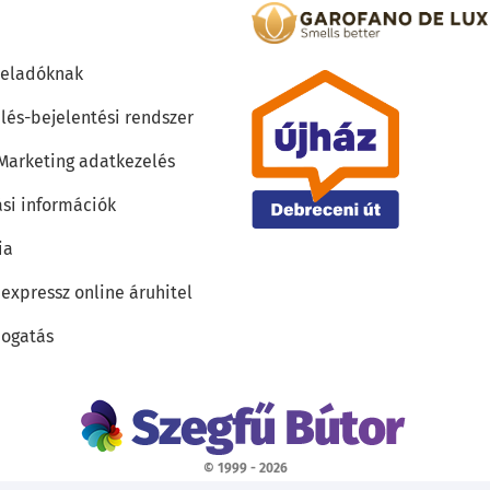
teladóknak
lés-bejelentési rendszer
 Marketing adatkezelés
ási információk
ia
 expressz online áruhitel
ogatás
© 1999 - 2026