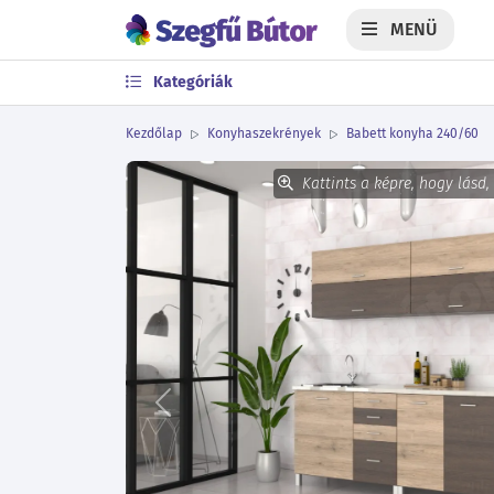
MENÜ
Kategóriák
Kezdőlap
Konyhaszekrények
Babett konyha 240/60
Kattints a képre, hogy lásd,
Előző