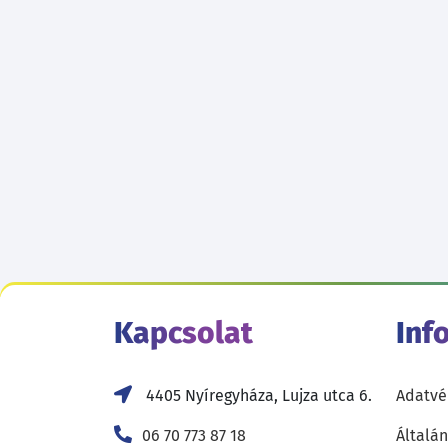
Kapcsolat
Inf
4405 Nyíregyháza, Lujza utca 6.
Adatvé
06 70 773 87 18
Általán