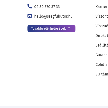
06 30 570 37 33
Karrier
hello@szegfubutor.hu
Viszon
Visszaé
További elérhetőségek
Direkt
Szállít
Garanc
Cofidis
EU tám