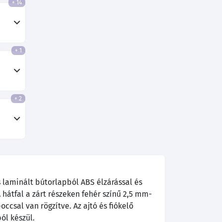
+ 14
+ 1
+ 2
laminált bútorlapból ABS élzárással és
 hátfal a zárt részeken fehér színű 2,5 mm-
ccsal van rögzítve. Az ajtó és fiókelő
ól készül.