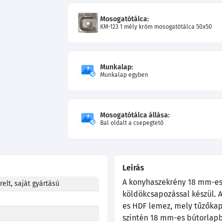
Mosogatótálca:
KM-123 1 mély króm mosogatótálca 50x50
Munkalap:
Munkalap egyben
Mosogatótálca állása:
Bal oldalt a csepegtető
Leírás
A konyhaszekrény 18 mm-es 
elt, saját gyártású
köldökcsapozással készül. A
es HDF lemez, mely tűzőkapo
szintén 18 mm-es bútorlapb