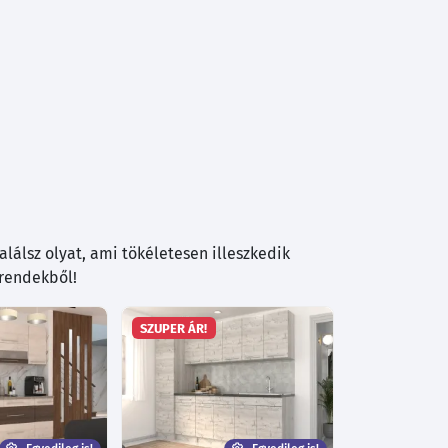
lálsz olyat, ami tökéletesen illeszkedik
trendekből!
SZUPER ÁR!