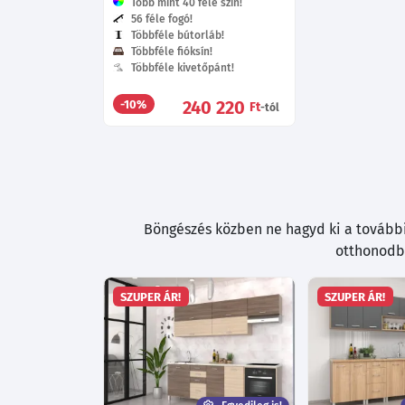
Több mint 40 féle szín!
56 féle fogó!
Többféle bútorláb!
Többféle fióksín!
Többféle kivetőpánt!
240 220
-10%
Ft
-tól
Böngészés közben ne hagyd ki a további 
otthonodba
SZUPER ÁR!
SZUPER ÁR!