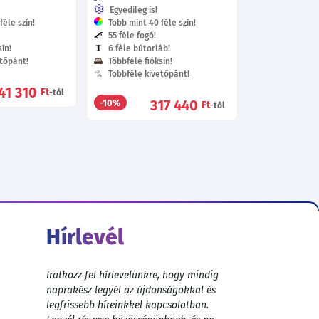
Egyedileg is!
éle szín!
Több mint 40 féle szín!
55 féle fogó!
ín!
6 féle bútorláb!
tőpánt!
Többféle fióksín!
Többféle kivetőpánt!
41 310
Ft
-tól
317 440
-10%
Ft
-tól
Hírlevél
Iratkozz fel hírlevelünkre, hogy mindig
naprakész legyél az újdonságokkal és
legfrissebb híreinkkel kapcsolatban.