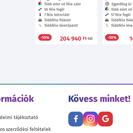
Több mint 40 féle szín!
Egyedileg is!
56 féle fogó!
Több mint 40 f
7 féle bútorláb!
57 féle fogó!
Többféle fióksín!
Többféle fióks
Többféle kivetőpánt!
Többféle kive
204 940
1
-10%
-10%
Ft
-tól
ormációk
Kövess minket!
delmi tájékoztató
os szerződési feltételek