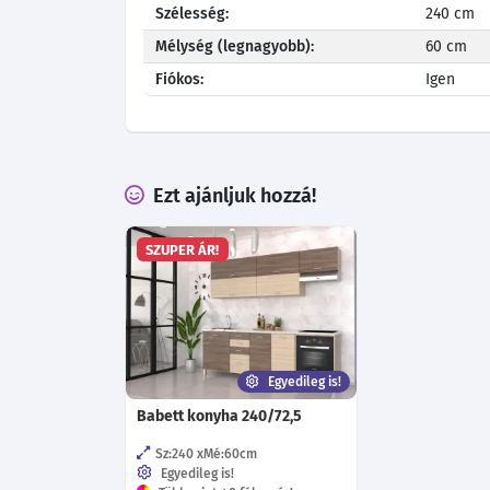
Szélesség:
240 cm
Mélység (legnagyobb):
60 cm
Fiókos:
Igen
Ezt ajánljuk hozzá!
SZUPER ÁR!
Egyedileg is!
Babett konyha 240/72,5
Sz:240
Mé:60
cm
Egyedileg is!