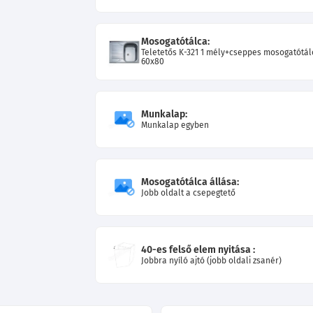
Mosogatótálca:
Teletetős K-321 1 mély+cseppes mosogatótál
60x80
Munkalap:
Munkalap egyben
Mosogatótálca állása:
Jobb oldalt a csepegtető
40-es felső elem nyitása :
Jobbra nyíló ajtó (jobb oldali zsanér)