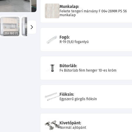
Munkalap:
Fekete tengeri márvány F 064-28MM PS 56
munkalap
253 180 Ft
255 610 Ft
262 270 Ft
253 900 Ft
270 280 Ft
275 860 Ft
Fogó:
R-19 (9,6) fogantyú
Bútorláb:
F4 Bútorláb fém henger 10-es króm
Fióksín:
Egyszerű görgős fióksín
Kivetőpánt:
Normál ajtópánt