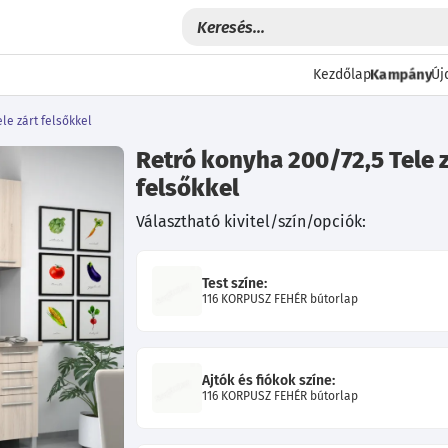
Kampány
Kezdőlap
Új
le zárt felsőkkel
Retró konyha 200/72,5 Tele 
felsőkkel
Választható kivitel/szín/opciók:
Test színe:
116 KORPUSZ FEHÉR bútorlap
Következő
Ajtók és fiókok színe:
116 KORPUSZ FEHÉR bútorlap