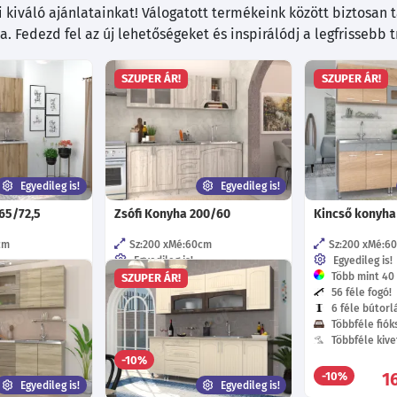
kiváló ajánlatainkat! Válogatott termékeink között biztosan ta
. Fedezd fel az új lehetőségeket és inspirálódj a legfrissebb 
SZUPER ÁR!
SZUPER ÁR!
Egyedileg is!
Egyedileg is!
65/72,5
Zsófi Konyha 200/60
Kincső konyha
cm
Sz:200
Mé:60
cm
Sz:200
Mé:6
Egyedileg is!
Egyedileg is!
éle szín!
Több mint 40 féle szín!
Több mint 40 f
SZUPER ÁR!
48 féle fogó!
56 féle fogó!
ín!
Többféle fióksín!
6 féle bútorl
tőpánt!
Többféle kivetőpánt!
Többféle fióks
Többféle kive
41 310
251 290
-10%
Ft
Ft
-tól
-tól
1
-10%
Egyedileg is!
Egyedileg is!