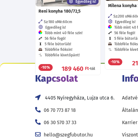
Egyedileg is!
Milena konyha 
Reni konyha 180/72,5
Sz:200
Mé:60
Sz:180
Mé:60
cm
Egyedileg is!
Egyedileg is!
Több mint 40 f
Több mint 40 féle szín!
56 féle fogó!
56 féle fogó!
5 féle bútorlá
5 féle bútorláb!
Többféle fióks
Többféle fióksín!
Többféle kive
Többféle kivetőpánt!
2
-10%
189 460
-10%
Ft
-tól
Kapcsolat
Inf
4405 Nyíregyháza, Lujza utca 6.
Adatvé
06 70 773 87 18
Általán
06 30 570 37 33
Karrier
hello@szegfubutor.hu
Viszon