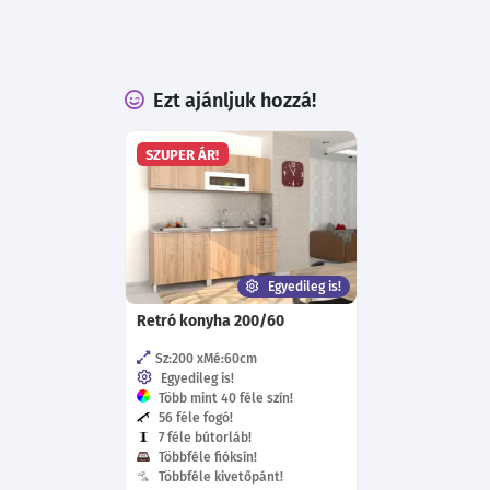
Ezt ajánljuk hozzá!
SZUPER ÁR!
Egyedileg is!
Retró konyha 200/60
Sz:200
Mé:60
cm
Egyedileg is!
Több mint 40 féle szín!
56 féle fogó!
7 féle bútorláb!
Többféle fióksín!
Többféle kivetőpánt!