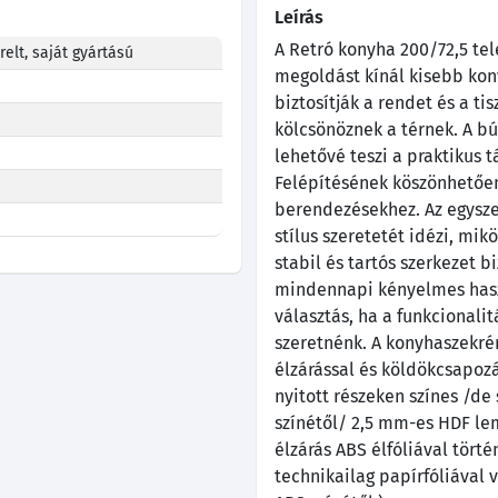
Leírás
A Retró konyha 200/72,5 tele
elt, saját gyártású
megoldást kínál kisebb kon
biztosítják a rendet és a t
kölcsönöznek a térnek. A bú
lehetővé teszi a praktikus 
Felépítésének köszönhetően
berendezésekhez. Az egysze
stílus szeretetét idézi, mi
stabil és tartós szerkezet b
mindennapi kényelmes haszn
választás, ha a funkcionali
szeretnénk. A konyhaszekr
élzárással és köldökcsapozás
nyitott részeken színes /de
színétől/ 2,5 mm-es HDF lem
élzárás ABS élfóliával törté
technikailag papírfóliával 