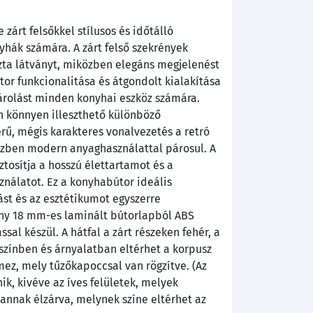
 zárt felsőkkel stílusos és időtálló
yhák számára. A zárt felső szekrények
iszta látványt, miközben elegáns megjelenést
tor funkcionalitása és átgondolt kialakítása
tárolást minden konyhai eszköz számára.
 könnyen illeszthető különböző
rű, mégis karakteres vonalvezetés a retró
közben modern anyaghasználattal párosul. A
iztosítja a hosszú élettartamot és a
álatot. Ez a konyhabútor ideális
tást és az esztétikumot egyszerre
ény 18 mm-es laminált bútorlapból ABS
sal készül. A hátfal a zárt részeken fehér, a
 színben és árnyalatban eltérhet a korpusz
ez, mely tűzőkapoccsal van rögzítve. (Az
nik, kivéve az íves felületek, melyek
vannak élzárva, melynek színe eltérhet az