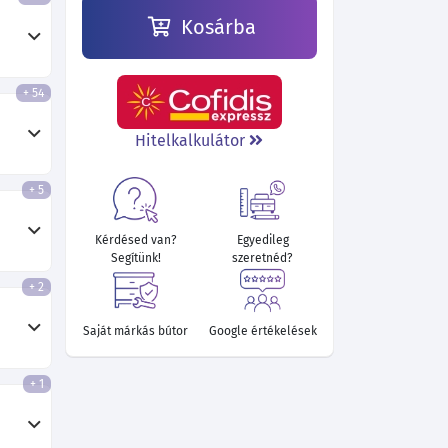
Kosárba
+ 54
279 910 Ft
260 020 Ft
255 880 Ft
255 700 Ft
Hitelkalkulátor
+ 5
Kérdésed van?
Egyedileg
Segítünk!
szeretnéd?
+ 2
Saját márkás bútor
Google értékelések
+ 1