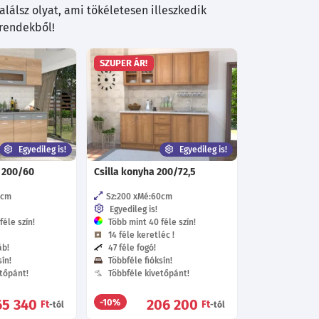
lálsz olyat, ami tökéletesen illeszkedik
trendekből!
SZUPER ÁR!
Egyedileg is!
Egyedileg is!
 200/60
Csilla konyha 200/72,5
0
cm
Sz:200
Mé:60
cm
Egyedileg is!
éle szín!
Több mint 40 féle szín!
14 féle keretléc !
áb!
47 féle fogó!
ín!
Többféle fióksín!
tőpánt!
Többféle kivetőpánt!
65 340
206 200
-10%
Ft
Ft
-tól
-tól