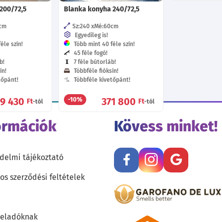
200/72,5
Blanka konyha 240/72,5
cm
Sz:240
Mé:60
cm
Egyedileg is!
éle szín!
Több mint 40 féle szín!
45 féle fogó!
b!
7 féle bútorláb!
ín!
Többféle fióksín!
tőpánt!
Többféle kivetőpánt!
19 430
371 800
-10%
Ft
Ft
-tól
-tól
ormációk
Kövess minket!
delmi tájékoztató
os szerződési feltételek
teladóknak