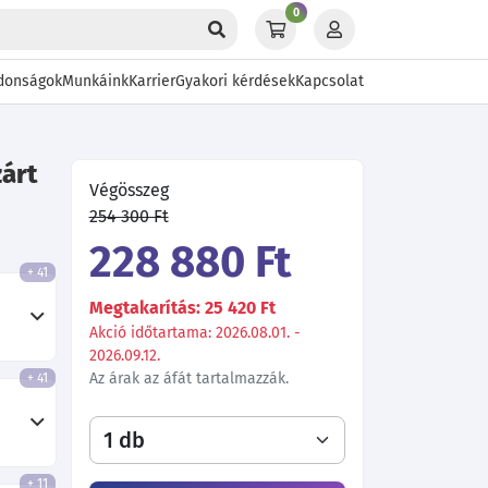
0
donságok
Munkáink
Karrier
Gyakori kérdések
Kapcsolat
zárt
Végösszeg
254 300 Ft
228 880 Ft
+ 41
Megtakarítás: 25 420 Ft
Akció időtartama: 2026.08.01. -
2026.09.12.
Az árak az áfát tartalmazzák.
+ 41
+ 11