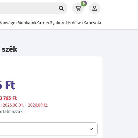
0
donságok
Munkáink
Karrier
Gyakori kérdések
Kapcsolat
s szék
 Ft
3 765 Ft
 2026.08.01. - 2026.09.12.
tartalmazzák.