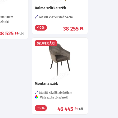
Dalma szürke szék
Mé:50
cm
Ma:88
Sz:50
Mé:54
cm
zínek!
38 255
-10%
Ft
38 525
Ft
-tól
SZUPER ÁR!
Montana szék
Ma:88
Sz:58
Mé:61
cm
Választható színek!
46 445
-10%
Ft
-tól