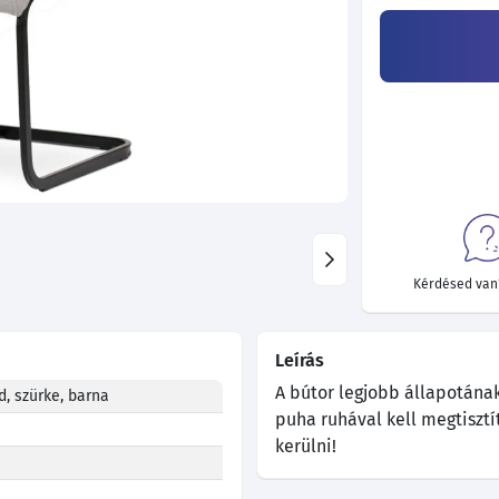
Kérdésed van?
Leírás
A bútor legjobb állapotána
d, szürke, barna
puha ruhával kell megtisztí
kerülni!