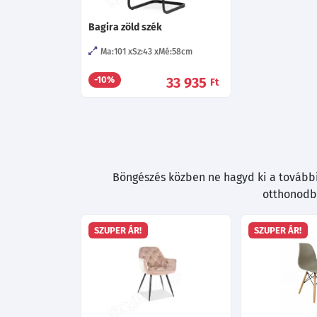
Bagira zöld szék
Ma:101
Sz:43
Mé:58
cm
33 935
-10%
Ft
Böngészés közben ne hagyd ki a további 
otthonodba
SZUPER ÁR!
SZUPER ÁR!