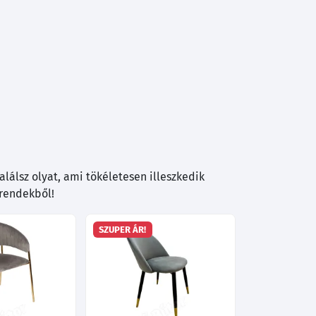
lálsz olyat, ami tökéletesen illeszkedik
trendekből!
SZUPER ÁR!