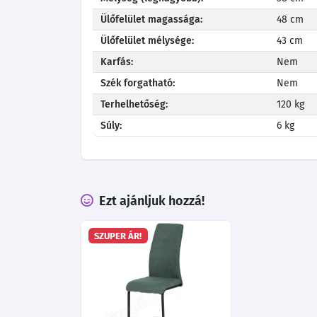
Ülőfelület magassága:
48 cm
Ülőfelület mélysége:
43 cm
Karfás:
Nem
Szék forgatható:
Nem
Terhelhetőség:
120 kg
Súly:
6 kg
Ezt ajánljuk hozzá!
SZUPER ÁR!