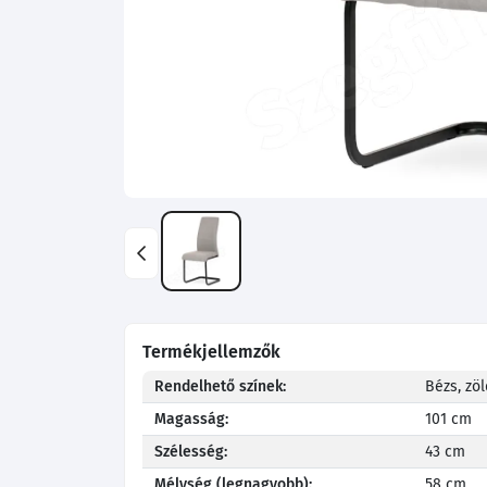
Termékjellemzők
Rendelhető színek:
Bézs, zöl
Magasság:
101 cm
Szélesség:
43 cm
Mélység (legnagyobb):
58 cm