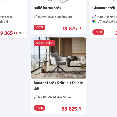
Balló barna szék
Glamour szék
Mé:52
cm
Ma:98
Sz:44
Mé:60
cm
Ma:80
Sz:50
zínek!
Választható s
39 875
-10%
Ft
9 365
-10%
Ft
-tól
SZUPER ÁR!
Amarant szék Szürke / fekete
láb
Ma:86
Sz:61
Mé:58
cm
55 625
-10%
Ft