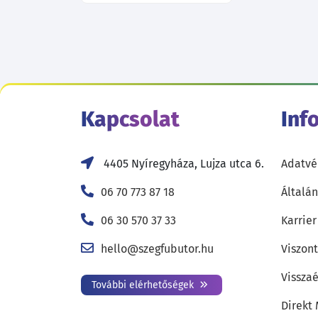
Kapcsolat
Inf
4405 Nyíregyháza, Lujza utca 6.
Adatvé
06 70 773 87 18
Általán
06 30 570 37 33
Karrier
hello@szegfubutor.hu
Viszon
Visszaé
További elérhetőségek
Direkt