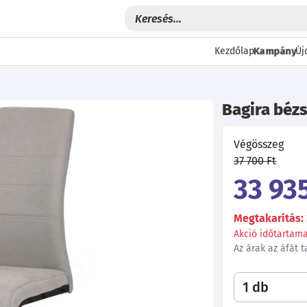
Kampány
Kezdőlap
Új
Bagira béz
Végösszeg
37 700 Ft
33 935
Megtakarítás: 
Akció időtartama:
Az árak az áfát 
Következő