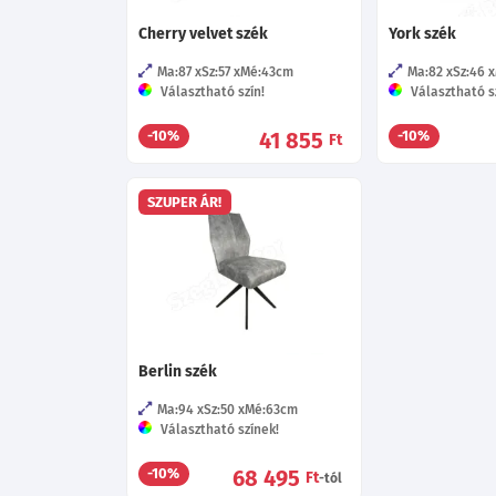
Cherry velvet szék
York szék
Ma:87
Sz:57
Mé:43
cm
Ma:82
Sz:46
Választható szín!
Választható s
41 855
-10%
-10%
Ft
SZUPER ÁR!
Berlin szék
Ma:94
Sz:50
Mé:63
cm
Választható színek!
68 495
-10%
Ft
-tól