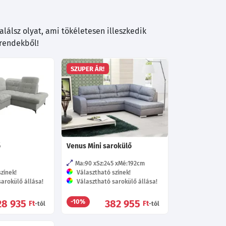
lálsz olyat, ami tökéletesen illeszkedik
trendekből!
SZUPER ÁR!
ő
Venus Mini sarokülő
Ma:90
Sz:245
Mé:192
cm
zínek!
Választható színek!
arokülő állása!
Választható sarokülő állása!
28 935
382 955
-10%
Ft
Ft
-tól
-tól