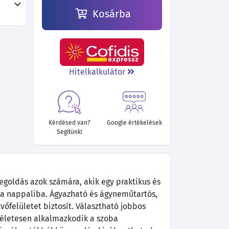
Kosárba
Hitelkalkulátor
Kérdésed van?
Google értékelések
Segítünk!
egoldás azok számára, akik egy praktikus és
k a nappaliba. Ágyazható és ágyneműtartós,
kvőfelületet biztosít. Választható jobbos
ökéletesen alkalmazkodik a szoba