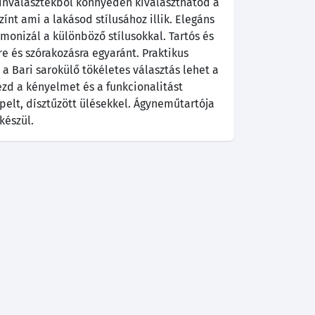
ínválasztékból könnyedén kiválaszthatod a
nt ami a lakásod stílusához illik. Elegáns
onizál a különböző stílusokkal. Tartós és
e és szórakozásra egyaránt. Praktikus
a Bari sarokülő tökéletes választás lehet a
ezd a kényelmet és a funkcionalitást
pelt, dísztűzött ülésekkel. Ágyneműtartója
készül.