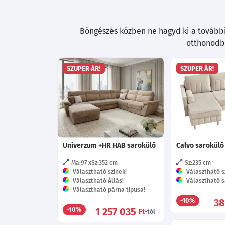
Böngészés közben ne hagyd ki a további 
otthonodba
SZUPER ÁR!
SZUPER ÁR!
Univerzum +HR HAB sarokülő
Calvo sarokülő
Ma:97
Sz:352
cm
Sz:235
cm
Választható színek!
Választható s
Választható Állás!
Választható s
Választható párna típusa!
38
-10%
1 257 035
-10%
Ft
-tól