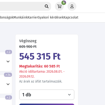
0
donságok
Munkáink
Karrier
Gyakori kérdések
Kapcsolat
Végösszeg
605 900 Ft
+ 2
545 315 Ft
Megtakarítás: 60 585 Ft
Akció időtartama: 2026.08.01. -
+ 14
2026.09.12.
Az árak az áfát tartalmazzák.
+ 2