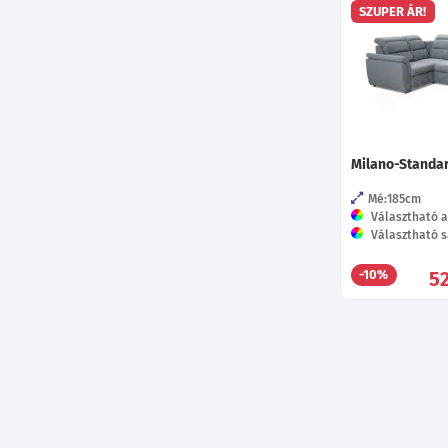
SZUPER ÁR!
Milano-Standa
Mé:185
cm
Választható al
Választható s
5
-10%