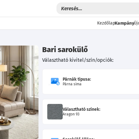
Kampány
Kezdőlap
Új
Bari sarokülő
Választható kivitel/szín/opciók:
Párnák típusa:
Párna sima
Választható színek:
Aragon 93
Következő