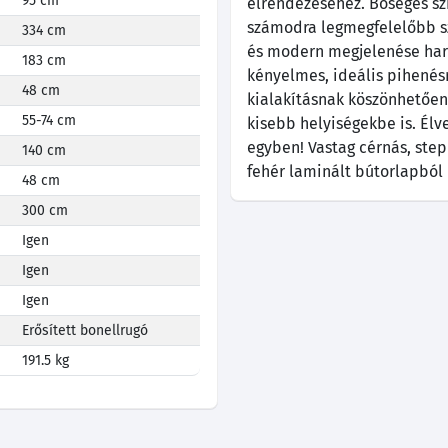
95 cm
elrendezéséhez. Bőséges sz
számodra legmegfelelőbb szí
334 cm
és modern megjelenése harm
183 cm
kényelmes, ideális pihenésr
48 cm
kialakításnak köszönhetően 
55-74 cm
kisebb helyiségekbe is. Élv
egyben! Vastag cérnás, step
140 cm
fehér laminált bútorlapból 
48 cm
300 cm
Igen
Igen
Igen
Erősített bonellrugó
191.5 kg