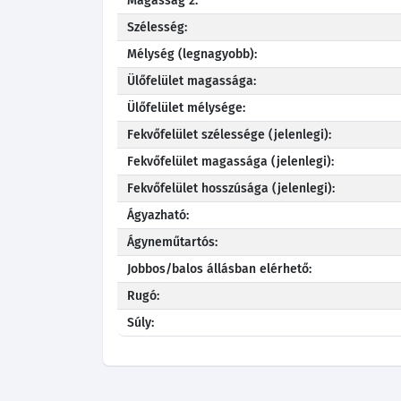
Magasság 2:
Szélesség:
Mélység (legnagyobb):
Ülőfelület magassága:
Ülőfelület mélysége:
Fekvőfelület szélessége (jelenlegi):
Fekvőfelület magassága (jelenlegi):
Fekvőfelület hosszúsága (jelenlegi):
Ágyazható:
Ágyneműtartós:
Jobbos/balos állásban elérhető:
Rugó:
Súly: