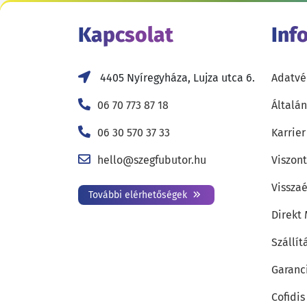
Kapcsolat
Inf
4405 Nyíregyháza, Lujza utca 6.
Adatvé
06 70 773 87 18
Általán
06 30 570 37 33
Karrier
hello@szegfubutor.hu
Viszon
Visszaé
További elérhetőségek
Direkt
Szállít
Garanc
Cofidis