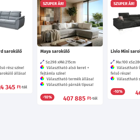
SZUPER ÁR!
SZUPER ÁR!
rd sarokülő
Maya sarokülő
Livio Mini sar
Sz:298
Mé:215
cm
Ma:100
Sz:28
só rész színe!
Választható alsó keret +
Választható Ü
arokülő állása!
fejtámla színe!
felső része!
Választható termék állása!
Választható s
Választható párnák típusa!
24 345
Ft
-tól
4
-10%
407 885
-10%
Ft
-tól