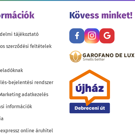
ormációk
Kövess minket!
delmi tájékoztató
os szerződési feltételek
teladóknak
lés-bejelentési rendszer
 Marketing adatkezelés
ási információk
ia
 expressz online áruhitel