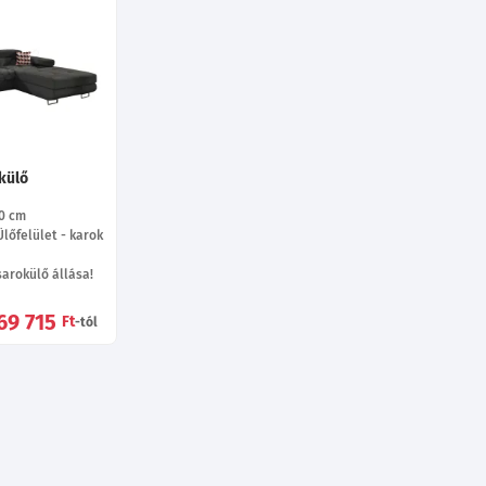
okülő
0
cm
lőfelület - karok
arokülő állása!
69 715
Ft
-tól