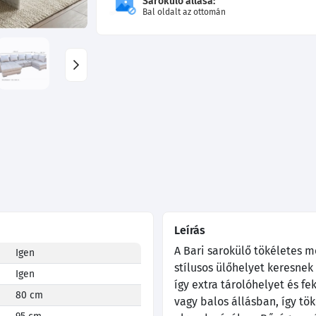
Sarokülő állása:
Bal oldalt az ottomán
Leírás
A Bari sarokülő tökéletes m
Igen
stílusos ülőhelyet keresne
Igen
így extra tárolóhelyet és fe
80 cm
vagy balos állásban, így t