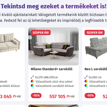
Tekintsd meg ezeket a termékeket is!
kiváló ajánlatainkat! Válogatott termékeink között biztosan ta
. Fedezd fel az új lehetőségeket és inspirálódj a legfrissebb 
SZUPER ÁR!
SZUPER ÁR!
Milano-Standard+ sarokülő
Neo L sarokül
Sz:270
Mé:205
cm
Sz:268
cm
zínek!
Választható alsó rész színe!
Választható s
arokülő állása!
Választható sarokülő állása!
Választható s
3 045
557 105
5
-10%
-10%
Ft
Ft
-tól
-tól