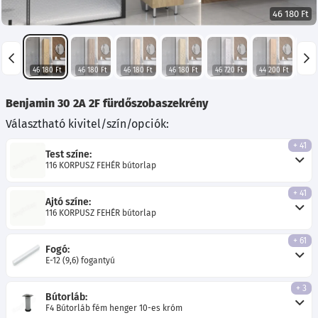
46 180 Ft
46 180 Ft
46 180 Ft
46 180 Ft
46 180 Ft
46 720 Ft
44 200 Ft
43 8
Benjamin 30 2A 2F fürdőszobaszekrény
Választható kivitel/szín/opciók:
+ 41
Test színe:
116 KORPUSZ FEHÉR bútorlap
+ 41
Ajtó színe:
116 KORPUSZ FEHÉR bútorlap
+ 61
Fogó:
E-12 (9,6) fogantyú
+ 3
Bútorláb:
F4 Bútorláb fém henger 10-es króm