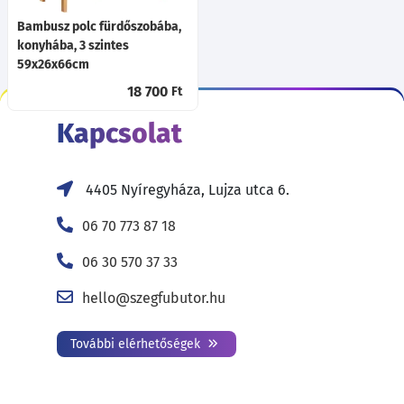
Bambusz polc fürdőszobába,
konyhába, 3 szintes
59x26x66cm
18 700
Ft
Kapcsolat
4405 Nyíregyháza, Lujza utca 6.
06 70 773 87 18
06 30 570 37 33
hello@szegfubutor.hu
További elérhetőségek