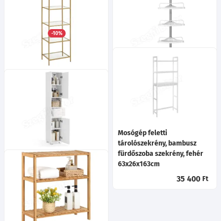
Basic Benjamin 30 2A 2F
fürdőszobaszekrény
Ma:180
Sz:30
Mé:31
cm
-10%
37 360
Ft
-tól
Fürdőszoba sarokpolc
Fém tároló állvány
állítható, fehér 95x300cm
üvegpolcokkal fürdőszobába,
konyhába, arany
16 200
Ft
40x30x124cm
30 800
Ft
Mosógép feletti
tárolószekrény, bambusz
fürdőszoba szekrény, fehér
Keskeny fürdőszoba
63x26x163cm
szekrény, fiókkal, állítható
polcokkal, fehér, 30 x 30 x 170
35 400
Ft
cm
60 900
Ft