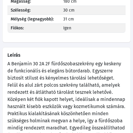
Magasság:
180 cm
Szélesség:
30 cm
Mélység (legnagyobb):
31 cm
Fiókos:
Igen
Leírás
A Benjamin 30 2A 2F fürdőszobaszekrény egy keskeny
de funkcionális és elegáns bútordarab. Egyszerre
biztosít stílust és kényelmes tárolási lehetőséget.
Felül és alul zárt polcos szekrény található, amelyek
rendezett és átlátható tárolást tesznek lehetővé.
Középen két fiók kapott helyet, ideálisak a mindennap
használt kisebb eszközök vagy kozmetikumok számára.
Praktikus kialakításának köszönhetően minden
szükséges holminak megvan a helye, így a fürdőszoba
mindig rendezett maradhat. Egyedileg összeállíthatod