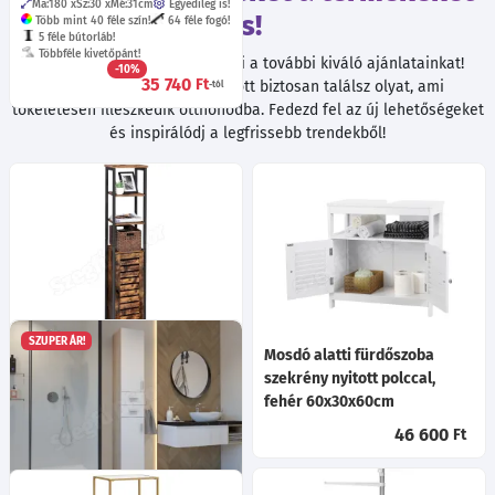
Ma:180
Sz:30
Mé:31
cm
Egyedileg is!
is!
Több mint 40 féle szín!
64 féle fogó!
5 féle bútorláb!
Többféle kivetőpánt!
Böngészés közben ne hagyd ki a további kiváló ajánlatainkat!
-10%
35 740
Ft
Válogatott termékeink között biztosan találsz olyat, ami
-tól
tökéletesen illeszkedik otthonodba. Fedezd fel az új lehetőségeket
és inspirálódj a legfrissebb trendekből!
SZUPER ÁR!
Magas szekrény polcokkal
Mosdó alatti fürdőszoba
fürdőszobába, nappaliba,
szekrény nyitott polccal,
rusztikus barna 37x30x164cm
fehér 60x30x60cm
52 300
46 600
Ft
Ft