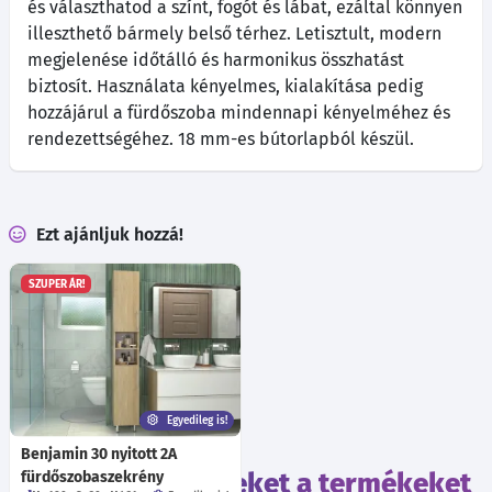
és választhatod a színt, fogót és lábat, ezáltal könnyen
illeszthető bármely belső térhez. Letisztult, modern
megjelenése időtálló és harmonikus összhatást
biztosít. Használata kényelmes, kialakítása pedig
hozzájárul a fürdőszoba mindennapi kényelméhez és
rendezettségéhez. 18 mm-es bútorlapból készül.
Ezt ajánljuk hozzá!
SZUPER ÁR!
Egyedileg is!
Benjamin 30 nyitott 2A
Tekintsd meg ezeket a termékeket
fürdőszobaszekrény