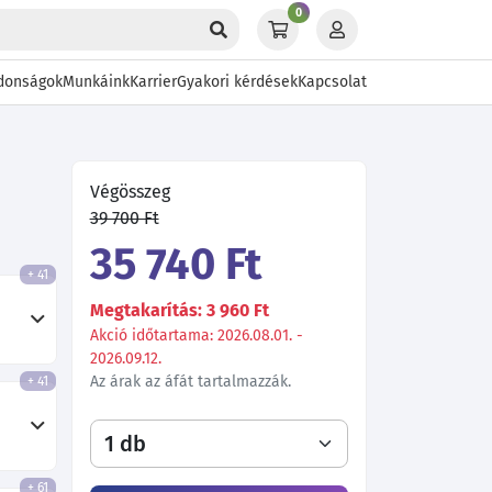
0
donságok
Munkáink
Karrier
Gyakori kérdések
Kapcsolat
Végösszeg
39 700 Ft
35 740 Ft
+ 41
Megtakarítás: 3 960 Ft
Akció időtartama: 2026.08.01. -
2026.09.12.
Az árak az áfát tartalmazzák.
+ 41
+ 61