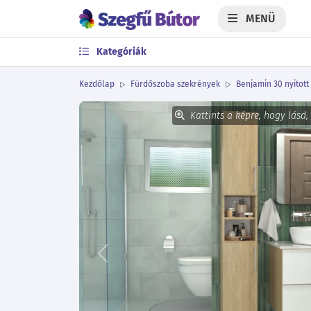
MENÜ
Kategóriák
Kezdőlap
Fürdőszoba szekrények
Benjamin 30 nyitot
Kattints a képre, hogy lásd,
Előző