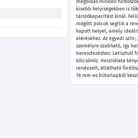
megoldás minden fürdőszob
kisebb helyiségekben is tö
tárolókapacitást kínál. Felü
mögött polcok segítik a ren
kapott helyet, amely ideál
eléréséhez. Az egyedi szín-
személyre szabható, így ha
berendezéshez. Letisztult 
kölcsönöz. Használata kénye
rendezett, átlátható fürdő
18 mm-es bútorlapból készü