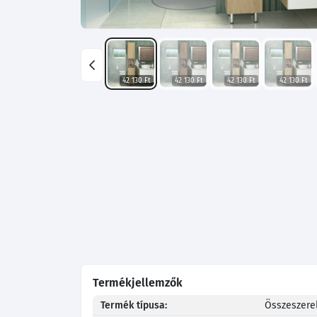
42 130 Ft
42 130 Ft
42 130 Ft
42 130 Ft
Termékjellemzők
Termék típusa:
Összeszerel