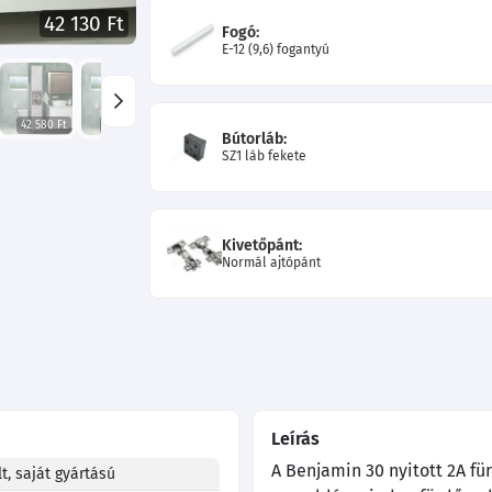
42 130 Ft
Fogó:
E-12 (9,6) fogantyú
42 580 Ft
42 130 Ft
41 770 Ft
42 580 Ft
42 580 Ft
47 620 Ft
Bútorláb:
SZ1 láb fekete
Kivetőpánt:
Normál ajtópánt
Leírás
A Benjamin 30 nyitott 2A fü
t, saját gyártású