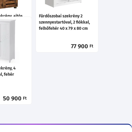
krény, ajtós
Fürdőszobai szekrény 2
y, rusztikus
szennyestartóval, 2 fiókkal,
80cm
felhőfehér 40 x 79 x 80 cm
60 200
77 900
Ft
Ft
krény, 4
al, fehér
50 900
Ft