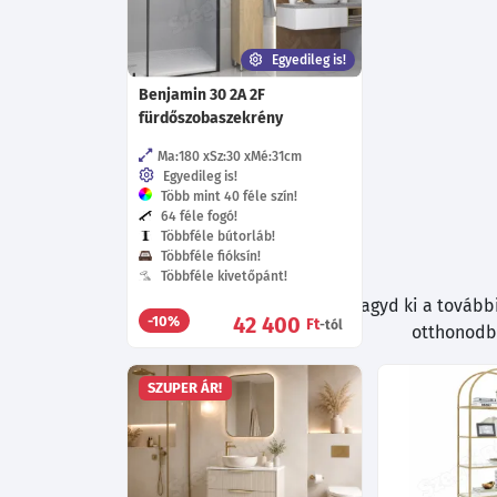
Egyedileg is!
Benjamin 30 2A 2F
fürdőszobaszekrény
Ma:180
Sz:30
Mé:31
cm
Egyedileg is!
Több mint 40 féle szín!
64 féle fogó!
Többféle bútorláb!
Többféle fióksín!
Többféle kivetőpánt!
Böngészés közben ne hagyd ki a további 
42 400
-10%
Ft
-tól
otthonodba
SZUPER ÁR!