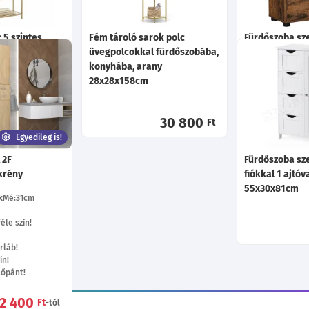
 5 szintes
Fém tároló sarok polc
Fürdőszoba sze
lcokkal, arany
üvegpolcokkal fürdőszobába,
fiókos szekrén
konyhába, arany
barna 60x30x
28x28x158cm
69 700
Ft
30 800
Ft
Egyedileg is!
 2F
Fürdőszoba sze
krény
fiókkal 1 ajtóv
55x30x81cm
Mé:31
cm
éle szín!
rláb!
ín!
tőpánt!
2 400
Ft
-tól