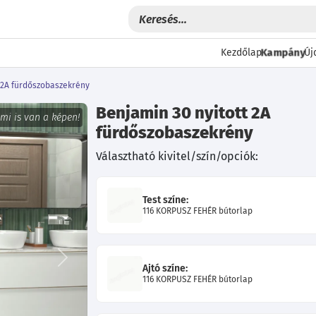
Kampány
Kezdőlap
Új
t 2A fürdőszobaszekrény
Benjamin 30 nyitott 2A
 mi is van a képen!
fürdőszobaszekrény
Választható kivitel/szín/opciók:
Test színe:
116 KORPUSZ FEHÉR bútorlap
Következő
Ajtó színe:
116 KORPUSZ FEHÉR bútorlap