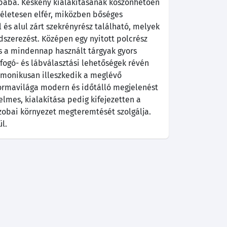
ába. Keskeny kialakításának köszönhetően
kéletesen elfér, miközben bőséges
l és alul zárt szekrényrész található, melyek
dszerezést. Középen egy nyitott polcrész
is a mindennap használt tárgyak gyors
, fogó- és lábválasztási lehetőségek révén
rmonikusan illeszkedik a meglévő
formavilága modern és időtálló megjelenést
lmes, kialakítása pedig kifejezetten a
szobai környezet megteremtését szolgálja.
l.