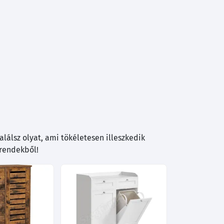
lálsz olyat, ami tökéletesen illeszkedik
trendekből!