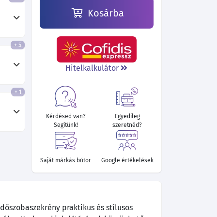
Kosárba
+ 5
46 090 Ft
46 810 Ft
46 810 Ft
41 230 Ft
40 960 Ft
41 410 Ft
Hitelkalkulátor
+ 1
Kérdésed van?
Egyedileg
Segítünk!
szeretnéd?
Saját márkás bútor
Google értékelések
rdőszobaszekrény praktikus és stílusos