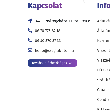
Kapcsolat
Inf
4405 Nyíregyháza, Lujza utca 6.
Adatvé
06 70 773 87 18
Általán
06 30 570 37 33
Karrier
hello@szegfubutor.hu
Viszon
Visszaé
További elérhetőségek
Direkt
Szállít
Garanc
Cofidis
EU tám