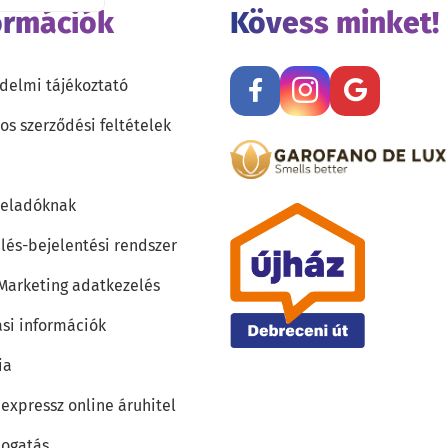
ormációk
Kövess minket!
delmi tájékoztató
os szerződési feltételek
teladóknak
lés-bejelentési rendszer
 Marketing adatkezelés
ási információk
ia
 expressz online áruhitel
ogatás