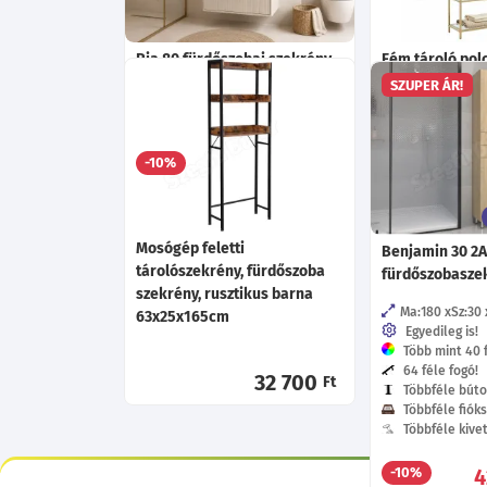
Ria 80 fürdőszobai szekrény -
Fém tároló polc
Bézs
edzett üveg po
SZUPER ÁR!
83x30x183cm
Ma:46
Sz:79.9
Mé:46
cm
64 175
-10%
Ft
Mosógép feletti
Benjamin 30 2A
tárolószekrény, fürdőszoba
fürdőszobasze
szekrény, rusztikus barna
Ma:180
Sz:30
63x25x165cm
Egyedileg is!
Több mint 40 f
64 féle fogó!
32 700
Ft
Többféle búto
Többféle fióks
Többféle kive
4
-10%