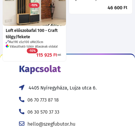
Többféle kivetőpánt!
-10%
46 600
Ft
99 910
Ft
-tól
Loft előszobafal 100 - Craft
tölgy/fekete
Ma:190
Sz:100
Mé:35
cm
Választható tükör állasának oldala!
-10%
115 925
Ft
-tól
Kapcsolat
4405 Nyíregyháza, Lujza utca 6.
06 70 773 87 18
06 30 570 37 33
hello@szegfubutor.hu