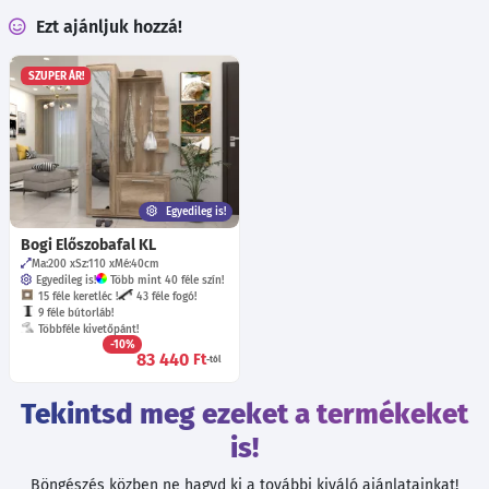
Ezt ajánljuk hozzá!
SZUPER ÁR!
Egyedileg is!
Bogi Előszobafal KL
Ma:200
Sz:110
Mé:40
cm
Egyedileg is!
Több mint 40 féle szín!
15 féle keretléc !
43 féle fogó!
9 féle bútorláb!
Többféle kivetőpánt!
-10%
83 440
Ft
-tól
Tekintsd meg ezeket a termékeket
is!
Böngészés közben ne hagyd ki a további kiváló ajánlatainkat!