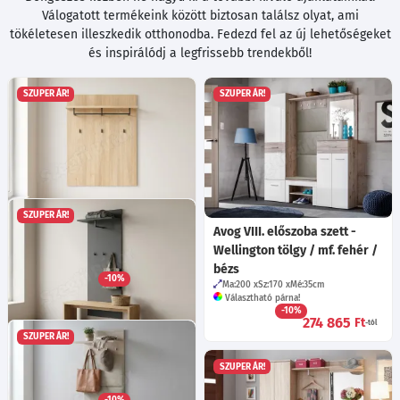
Válogatott termékeink között biztosan találsz olyat, ami
tökéletesen illeszkedik otthonodba. Fedezd fel az új lehetőségeket
és inspirálódj a legfrissebb trendekből!
SZUPER ÁR!
SZUPER ÁR!
SZUPER ÁR!
Cipora 11 fogas - Nagano
Avog VIII. előszoba szett -
tölgy
Wellington tölgy / mf. fehér /
Ma:106
Sz:84
Mé:24.5
cm
bézs
-10%
Ma:200
Sz:170
Mé:35
cm
32 225
Ft
Választható párna!
-10%
274 865
Ft
-tól
SZUPER ÁR!
Mive TYP D előszobafal fogas
SZUPER ÁR!
- Antracit
Ma:157
Sz:60
Mé:28
cm