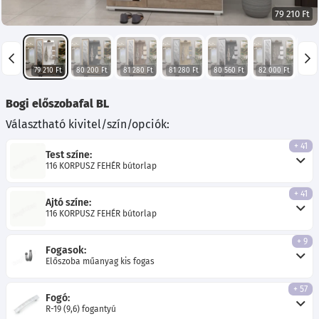
79 210 Ft
79 210 Ft
80 200 Ft
81 280 Ft
81 280 Ft
80 560 Ft
82 000 Ft
77 
Bogi előszobafal BL
Választható kivitel/szín/opciók:
+ 41
Test színe:
116 KORPUSZ FEHÉR bútorlap
+ 41
Ajtó színe:
116 KORPUSZ FEHÉR bútorlap
+ 9
Fogasok:
Előszoba műanyag kis fogas
+ 57
Fogó:
R-19 (9,6) fogantyú