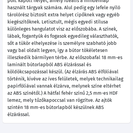
polc kapott helyet, amely ideális a mindennap
használt tárgyak számára. Alul pedig egy lefele nyíló
tárolórész biztosít extra helyet cipőknek vagy egyéb
kiegészítőknek. Letisztult, mégis egyedi stílusa
különleges hangulatot visz az előszobába. A színek,
lábak, fogantyúk és fogasok egyedileg választhatók,
sőt a tükör elhelyezése is személyre szabható jobb
vagy bal oldalt legyen, így a bútor tökéletesen
illeszkedik bármilyen térbe. Az előszobafal 18 mm-es
laminált bútorlapból ABS élzárással és
köldökcsapozással készül. (Az élzárás ABS élfóliával
történik, kivéve az íves felületek, melyek technikailag
papírfóliával vannak élzárva, melynek színe eltérhet
az ABS színétől.) A hátfal fehér színű 2,5 mm-es HDF
lemez, mely tűzőkapoccsal van rögzítve. Az ajtók
szintén 18 mm-es bútorlapból készülnek ABS
élzárással.