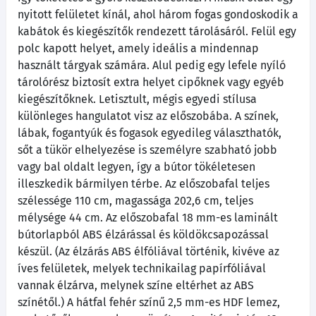
nyitott felületet kínál, ahol három fogas gondoskodik a
kabátok és kiegészítők rendezett tárolásáról. Felül egy
polc kapott helyet, amely ideális a mindennap
használt tárgyak számára. Alul pedig egy lefele nyíló
tárolórész biztosít extra helyet cipőknek vagy egyéb
kiegészítőknek. Letisztult, mégis egyedi stílusa
különleges hangulatot visz az előszobába. A színek,
lábak, fogantyúk és fogasok egyedileg választhatók,
sőt a tükör elhelyezése is személyre szabható jobb
vagy bal oldalt legyen, így a bútor tökéletesen
illeszkedik bármilyen térbe. Az előszobafal teljes
szélessége 110 cm, magassága 202,6 cm, teljes
mélysége 44 cm. Az előszobafal 18 mm-es laminált
bútorlapból ABS élzárással és köldökcsapozással
készül. (Az élzárás ABS élfóliával történik, kivéve az
íves felületek, melyek technikailag papírfóliával
vannak élzárva, melynek színe eltérhet az ABS
színétől.) A hátfal fehér színű 2,5 mm-es HDF lemez,