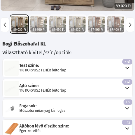
89 020 Ft
89 020 Ft
88 930 Ft
89 650 Ft
89 830 Ft
87 400 Ft
87 400 Ft
88 3
Bogi Előszobafal KL
Választható kivitel/szín/opciók:
+ 41
Test színe:
116 KORPUSZ FEHÉR bútorlap
+ 41
Ajtó színe:
116 KORPUSZ FEHÉR bútorlap
+ 9
Fogasok:
Előszoba műanyag kis fogas
+ 12
Ajtókon lévő díszléc színe:
Éger keretléc