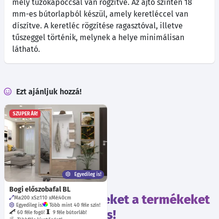
mely tűzőkapoccsal van rögzítve. Az ajtó szintén 18
mm-es bútorlapból készül, amely keretléccel van
díszítve. A keretléc rögzítése ragasztóval, illetve
tűszeggel történik, melynek a helye minimálisan
látható.
Ezt ajánljuk hozzá!
SZUPER ÁR!
Egyedileg is!
Bogi előszobafal BL
Tekintsd meg ezeket a termékeket
Ma:200
Sz:110
Mé:40
cm
Egyedileg is!
Több mint 40 féle szín!
is!
60 féle fogó!
9 féle bútorláb!