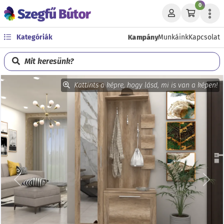
0
Kampány
Kategóriák
Munkáink
Kapcsolat
Mit keresünk?
Kattints a képre, hogy lásd, mi is van a képen!
Előző
Köve