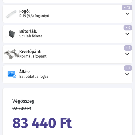
+ 42
Fogó:
R-19 (9,6) fogantyú
+ 9
Bútorláb:
SZ1 láb fekete
+ 1
Kivetőpánt:
Normál ajtópánt
+ 1
Állás:
Bal oldalt a fogas
Végösszeg
92 700 Ft
83 440 Ft