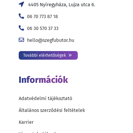
4405 Nyíregyháza, Lujza utca 6.
06 70 773 87 18
06 30 570 37 33
hello@szegfubutor.hu
További elérhetőségek
Információk
Adatvédelmi tájékoztató
Általános szerződési feltételek
Karrier