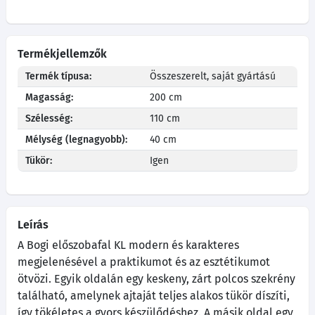
Termékjellemzők
Termék típusa:
Összeszerelt, saját gyártású
Magasság:
200 cm
Szélesség:
110 cm
Mélység (legnagyobb):
40 cm
Tükör:
Igen
Leírás
A Bogi előszobafal KL modern és karakteres
megjelenésével a praktikumot és az esztétikumot
ötvözi. Egyik oldalán egy keskeny, zárt polcos szekrény
található, amelynek ajtaját teljes alakos tükör díszíti,
így tökéletes a gyors készülődéshez. A másik oldal egy