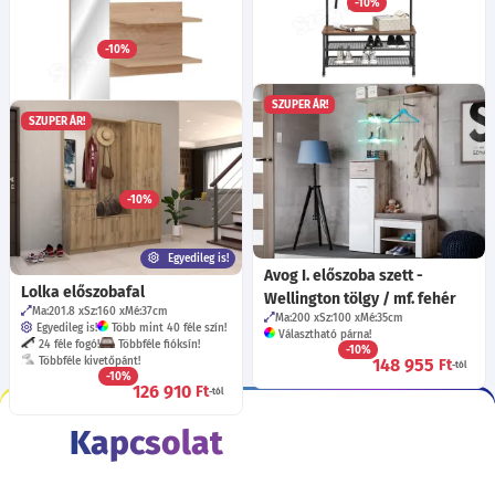
-10%
99 365
Ft
Ma:203
Sz:180
Mé:32
cm
-tól
Választható párna!
-10%
245 615
Ft
-tól
Előszoba fogas polccal,
SZUPER ÁR!
akasztókkal, cipőtartóval és
SZUPER ÁR!
Peyton TYP E tükör polccal -
ülőkével, rusztikus barna
Hickory Jackson
97x41x182cm
Ma:90
Sz:90
Mé:28
cm
59 600
Ft
-10%
38 255
Ft
Egyedileg is!
Avog I. előszoba szett -
Lolka előszobafal
Wellington tölgy / mf. fehér
Ma:201.8
Sz:160
Mé:37
cm
Ma:200
Sz:100
Mé:35
cm
Egyedileg is!
Több mint 40 féle szín!
Választható párna!
24 féle fogó!
Többféle fióksín!
-10%
Többféle kivetőpánt!
148 955
Ft
-tól
-10%
126 910
Ft
-tól
Kapcsolat