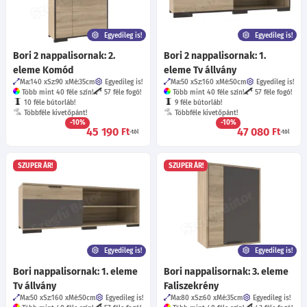
Egyedileg is!
Egyedileg is!
Bori 2 nappalisornak: 2.
Bori 2 nappalisornak: 1.
eleme Komód
eleme Tv állvány
Ma:140
Sz:90
Mé:35
cm
Egyedileg is!
Ma:50
Sz:160
Mé:50
cm
Egyedileg is!
Több mint 40 féle szín!
57 féle fogó!
Több mint 40 féle szín!
57 féle fogó!
10 féle bútorláb!
9 féle bútorláb!
Többféle kivetőpánt!
Többféle kivetőpánt!
-10%
-10%
45 190
47 080
Ft
Ft
-tól
-tól
SZUPER ÁR!
SZUPER ÁR!
Egyedileg is!
Egyedileg is!
Bori nappalisornak: 1. eleme
Bori nappalisornak: 3. eleme
Tv állvány
Faliszekrény
Ma:50
Sz:160
Mé:50
cm
Egyedileg is!
Ma:80
Sz:60
Mé:35
cm
Egyedileg is!