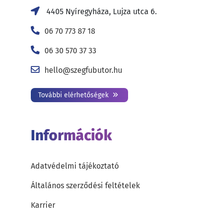
4405 Nyíregyháza, Lujza utca 6.
06 70 773 87 18
06 30 570 37 33
hello@szegfubutor.hu
További elérhetőségek
Információk
Adatvédelmi tájékoztató
Általános szerződési feltételek
Karrier