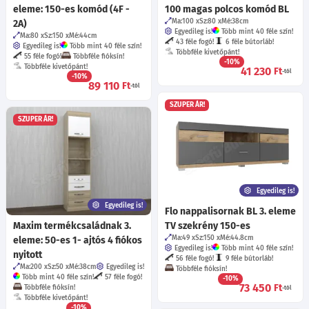
eleme: 150-es komód (4F -
100 magas polcos komód BL
Ma:100
Sz:80
Mé:38
cm
2A)
Egyedileg is!
Több mint 40 féle szín!
Ma:80
Sz:150
Mé:44
cm
43 féle fogó!
6 féle bútorláb!
Egyedileg is!
Több mint 40 féle szín!
Többféle kivetőpánt!
55 féle fogó!
Többféle fióksín!
-10%
Többféle kivetőpánt!
41 230
Ft
-tól
-10%
89 110
Ft
-tól
SZUPER ÁR!
SZUPER ÁR!
Egyedileg is!
Egyedileg is!
Flo nappalisornak BL 3. eleme
Maxim termékcsaládnak 3.
TV szekrény 150-es
Ma:49
Sz:150
Mé:44.8
cm
eleme: 50-es 1- ajtós 4 fiókos
Egyedileg is!
Több mint 40 féle szín!
nyitott
56 féle fogó!
9 féle bútorláb!
Ma:200
Sz:50
Mé:38
cm
Egyedileg is!
Többféle fióksín!
Több mint 40 féle szín!
57 féle fogó!
-10%
73 450
Ft
Többféle fióksín!
-tól
Többféle kivetőpánt!
-10%