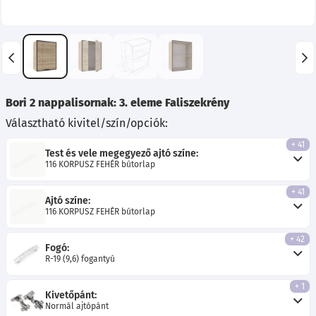
Bori 2 nappalisornak: 3. eleme Faliszekrény
Választható kivitel/szín/opciók:
+ 41
Test és vele megegyező ajtó színe:
116 KORPUSZ FEHÉR bútorlap
+ 41
Ajtó színe:
116 KORPUSZ FEHÉR bútorlap
+ 42
Fogó:
R-19 (9,6) fogantyú
+ 1
Kivetőpánt:
Normál ajtópánt