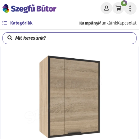
0
Kampány
Kategóriák
Munkáink
Kapcsolat
Mit keresünk?
Előző
Köve