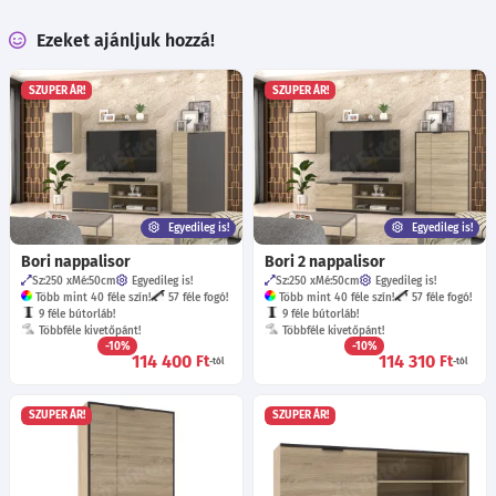
Ezeket ajánljuk hozzá!
SZUPER ÁR!
SZUPER ÁR!
Egyedileg is!
Egyedileg is!
Bori nappalisor
Bori 2 nappalisor
Sz:250
Mé:50
cm
Egyedileg is!
Sz:250
Mé:50
cm
Egyedileg is!
Több mint 40 féle szín!
57 féle fogó!
Több mint 40 féle szín!
57 féle fogó!
9 féle bútorláb!
9 féle bútorláb!
Többféle kivetőpánt!
Többféle kivetőpánt!
-10%
-10%
114 400
114 310
Ft
Ft
-tól
-tól
SZUPER ÁR!
SZUPER ÁR!