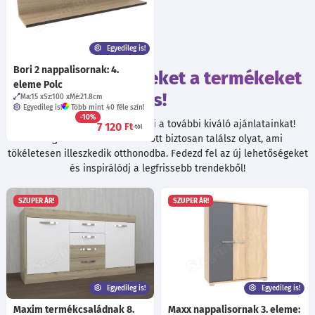
Egyedileg is!
Bori 2 nappalisornak: 4.
Tekintsd meg ezeket a termékeket
eleme Polc
is!
Ma:15
Sz:100
Mé:21.8
cm
Egyedileg is!
Több mint 40 féle szín!
-10%
Böngészés közben ne hagyd ki a további kiváló ajánlatainkat!
7 120
Ft
-tól
Válogatott termékeink között biztosan találsz olyat, ami
tökéletesen illeszkedik otthonodba. Fedezd fel az új lehetőségeket
és inspirálódj a legfrissebb trendekből!
SZUPER ÁR!
SZUPER ÁR!
Egyedileg is!
Egyedileg is!
Maxim termékcsaládnak 8.
Maxx nappalisornak 3. eleme: