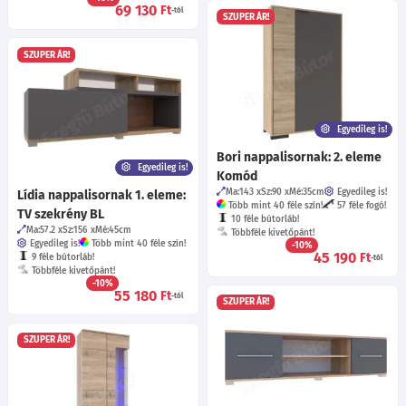
69 130
Ft
-tól
SZUPER ÁR!
SZUPER ÁR!
Egyedileg is!
Bori nappalisornak: 2. eleme
Egyedileg is!
Komód
Ma:143
Sz:90
Mé:35
cm
Egyedileg is!
Lídia nappalisornak 1. eleme:
Több mint 40 féle szín!
57 féle fogó!
TV szekrény BL
10 féle bútorláb!
Ma:57.2
Sz:156
Mé:45
cm
Többféle kivetőpánt!
Egyedileg is!
Több mint 40 féle szín!
-10%
45 190
Ft
9 féle bútorláb!
-tól
Többféle kivetőpánt!
-10%
55 180
Ft
-tól
SZUPER ÁR!
SZUPER ÁR!