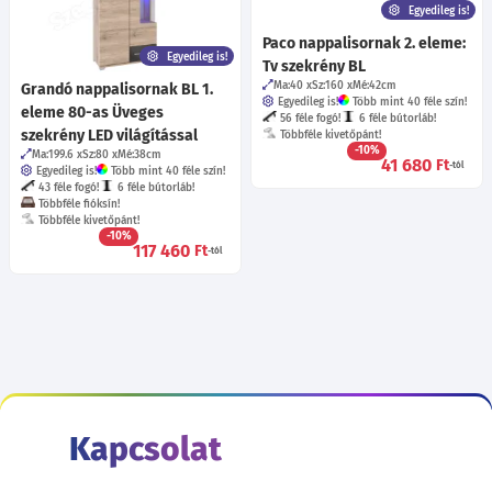
Egyedileg is!
Paco nappalisornak 2. eleme:
Egyedileg is!
Tv szekrény BL
Ma:40
Sz:160
Mé:42
cm
Grandó nappalisornak BL 1.
Egyedileg is!
Több mint 40 féle szín!
eleme 80-as Üveges
56 féle fogó!
6 féle bútorláb!
szekrény LED világítással
Többféle kivetőpánt!
-10%
Ma:199.6
Sz:80
Mé:38
cm
41 680
Ft
-tól
Egyedileg is!
Több mint 40 féle szín!
43 féle fogó!
6 féle bútorláb!
Többféle fióksín!
Többféle kivetőpánt!
-10%
117 460
Ft
-tól
Kapcsolat